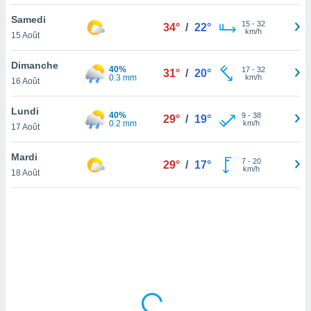
lisé en
Samedi
 de
15
-
32
34°
/
22°
km/h
15 Août
. Vous
rouver
Dimanche
40%
17
-
32
31°
/
20°
ations
0.3 mm
km/h
16 Août
re
que de
Lundi
40%
kies
9
-
38
29°
/
19°
0.2 mm
km/h
17 Août
r votre
ement à
ment en
Mardi
7
-
20
29°
/
17°
sur le
km/h
18 Août
res des
kies
le au
page de
te web.
MENT,
 les