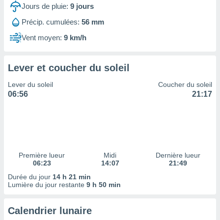
ires
Jours de pluie:
9
jours
ons le
ent des
Précip. cumulées:
56 mm
es
Vent moyen:
9 km/h
 :
et/ou
 à des
Lever et coucher du soleil
ions sur
eil,
Lever du soleil
Coucher du soleil
des
06:56
21:17
limitées
nner la
, créer
ils pour
ité
lisée,
Première lueur
Midi
Dernière lueur
06:23
14:07
21:49
des
our
Durée du jour
14 h 21 min
nner des
Lumière du jour restante
9 h 50 min
és
lisées,
Calendrier lunaire
s profils
enus