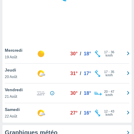
logies
e
s
tez pas
ation de
, vous
z à
à notre
Mercredi
17
-
36
30°
/
18°
km/h
19 Août
.com.
 cas,
Jeudi
17
-
35
us
31°
/
17°
km/h
20 Août
ns que
s
Vendredi
20
-
47
30°
/
18°
ires
km/h
21 Août
urer la
on sur le
Samedi
12
-
43
 seront
27°
/
16°
km/h
22 Août
, et que
ies ne
as
Graphiques météo