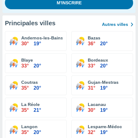
Principales villes
Autres villes
Andernos-les-Bains
Bazas
30°
19°
36°
20°
Blaye
Bordeaux
33°
20°
33°
20°
Coutras
Gujan-Mestras
35°
20°
31°
19°
La Réole
Lacanau
35°
21°
30°
19°
Langon
Lesparre-Médoc
35°
20°
32°
19°