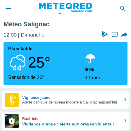
Météo Salignac
e
ntialité
12:00
Dimanche
...
enu de
o.com
Pluie faible
o.com) a
25°
aré par
onnels
30%
arantir
Sensation de 26°
0.1 mm
té des
ions
. Vous
accéder
Vigilance jaune
e en
Alerte canicule de niveau modéré à Salignac aujourd’hui
 les
s :
Flash info
Vigilance orange : alerte aux orages violents !
r les