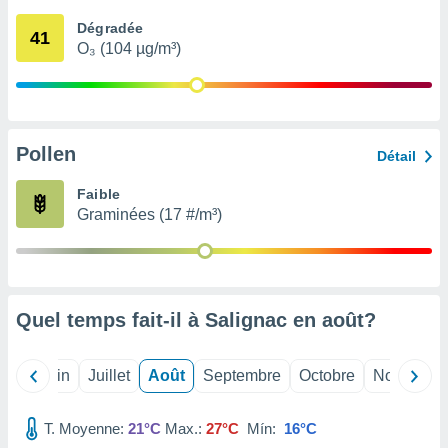
nées
Dégradée
lles sur
41
O₃ (104 µg/m³)
d'un
égitime,
vous
vous
 Pour ce
ous
Pollen
Détail
etirer
Faible
ement
Graminées (17 #/m³)
 opposer
ement
nées à
ment en
 sur «
res
» ou
Quel temps fait-il à Salignac en
août
?
e
que de
kies
Mai
Juin
Juillet
Août
Septembre
Octobre
Novembre
ite web.
T. Moyenne:
21°C
Max.:
27°C
Mín:
16°C
t nos