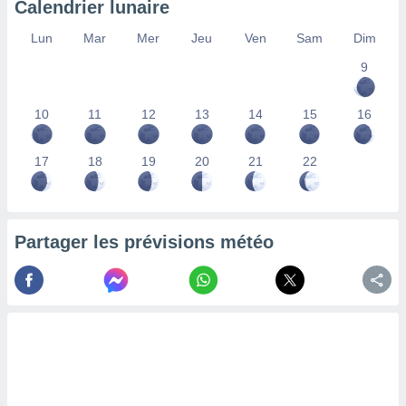
Calendrier lunaire
lisés,
des
Lun
Mar
Mer
Jeu
Ven
Sam
Dim
our
9
nner des
s
lisés,
10
11
12
13
14
15
16
la
ance des
s,
17
18
19
20
21
22
la
ance des
s,
dre les
Partager les prévisions météo
par le
ques ou
inaisons
ées
nt de
tes
,
er et
r les