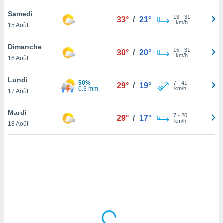
lisé en
Samedi
 de
13
-
31
33°
/
21°
km/h
15 Août
. Vous
rouver
Dimanche
15
-
31
30°
/
20°
ations
km/h
16 Août
re
que de
Lundi
50%
kies
7
-
41
29°
/
19°
0.3 mm
km/h
17 Août
r votre
ement à
ment en
Mardi
7
-
20
29°
/
17°
sur le
km/h
18 Août
res des
kies
le au
page de
te web.
MENT,
 les