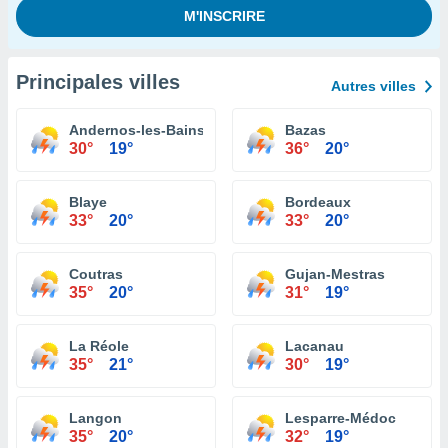
Principales villes
Autres villes
Andernos-les-Bains
Bazas
30°
19°
36°
20°
Blaye
Bordeaux
33°
20°
33°
20°
Coutras
Gujan-Mestras
35°
20°
31°
19°
La Réole
Lacanau
35°
21°
30°
19°
Langon
Lesparre-Médoc
35°
20°
32°
19°