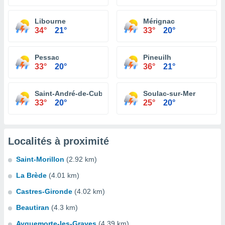
Libourne
Mérignac
34°
21°
33°
20°
Pessac
Pineuilh
33°
20°
36°
21°
Saint-André-de-Cubzac
Soulac-sur-Mer
33°
20°
25°
20°
Localités à proximité
Saint-Morillon
(2.92 km)
La Brède
(4.01 km)
Castres-Gironde
(4.02 km)
Beautiran
(4.3 km)
Ayguemorte-les-Graves
(4.39 km)