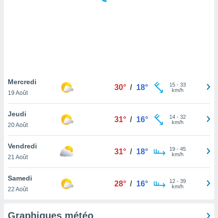
logies
e
s
tez pas
ation de
, vous
z à
à notre
Mercredi
15
-
33
30°
/
18°
km/h
19 Août
.com.
 cas,
Jeudi
14
-
32
us
31°
/
16°
km/h
20 Août
ns que
s
Vendredi
19
-
45
31°
/
18°
ires
km/h
21 Août
urer la
on sur le
Samedi
12
-
39
 seront
28°
/
16°
km/h
22 Août
, et que
ies ne
as
Graphiques météo