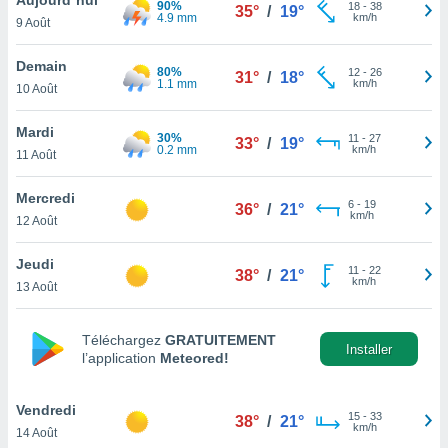
90%
n «
18
-
38
35°
/
19°
4.9 mm
km/h
9 Août
 et
r »,
cédez au
Demain
80%
12
-
26
31°
/
18°
 et vous
1.1 mm
km/h
10 Août
z
ation de
Mardi
30%
11
-
27
33°
/
19°
0.2 mm
km/h
11 Août
qu'ils
 nous ou
aires,
Mercredi
6
-
19
36°
/
21°
km/h
12 Août
nt de
t
Jeudi
11
-
22
er le
38°
/
21°
km/h
13 Août
ement
te, ainsi
Téléchargez
GRATUITEMENT
per un
Installer
l’application
Meteored!
écifique
us
de la
Vendredi
15
-
33
38°
/
21°
 et du
km/h
14 Août