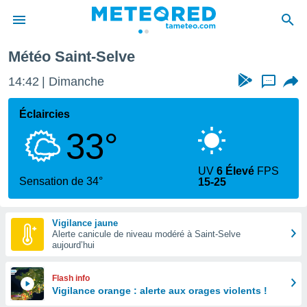
Météo Saint-Selve
e
ntialité
14:42
Dimanche
...
enu de
o.com
Éclaircies
o.com) a
33°
aré par
onnels
UV
6 Élevé
FPS
arantir
Sensation de 34°
15-25
té des
ions
. Vous
Vigilance jaune
accéder
Alerte canicule de niveau modéré à Saint-Selve
e en
aujourd’hui
 les
s :
Flash info
Vigilance orange : alerte aux orages violents !
r les