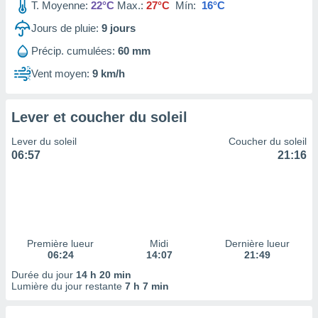
ires
T. Moyenne:
22°C
Max.:
27°C
Mín:
16°C
ons le
Jours de pluie:
9
jours
ent des
es
Précip. cumulées:
60 mm
 :
Vent moyen:
9 km/h
et/ou
 à des
ions sur
eil,
Lever et coucher du soleil
des
Lever du soleil
Coucher du soleil
limitées
06:57
21:16
nner la
, créer
ils pour
ité
lisée,
des
Première lueur
Midi
Dernière lueur
our
06:24
14:07
21:49
nner des
Durée du jour
14 h 20 min
és
Lumière du jour restante
7 h 7 min
lisées,
s profils
enus