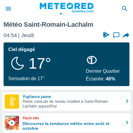
-Lachalm
Météo Saint-Romain-Lachalm
e
ntialité
04:54
Jeudi
...
enu de
o.com
Ciel dégagé
o.com) a
17°
aré par
onnels
Dernier Quartier
arantir
Sensation de 17°
Éclairée:
46%
té des
ions
. Vous
Vigilance jaune
accéder
Alerte canicule de niveau modéré à Saint-Romain-
e en
Lachalm aujourd’hui
 les
Flash info
s :
Découvrez la tendance météo entre août et
octobre
r les