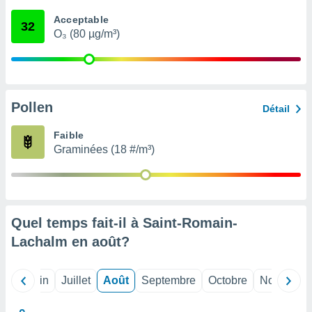
nées
Acceptable
lles sur
32
O₃ (80 µg/m³)
d'un
égitime,
vous
vous
 Pour ce
ous
Pollen
Détail
etirer
Faible
ement
Graminées (18 #/m³)
 opposer
ement
nées à
ment en
 sur «
res
» ou
Quel temps fait-il à Saint-Romain-
e
Lachalm en
août
?
que de
kies
ite web.
Mai
Juin
Juillet
Août
Septembre
Octobre
Novembre
t nos