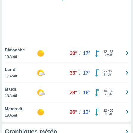
logies
e
s
tez pas
ation de
, vous
z à
à notre
Dimanche
12
-
35
30°
/
17°
km/h
16 Août
.com.
 cas,
Lundi
7
-
30
us
33°
/
17°
km/h
17 Août
ns que
s
Mardi
10
-
36
29°
/
18°
ires
km/h
18 Août
urer la
on sur le
Mercredi
12
-
36
 seront
26°
/
13°
km/h
19 Août
, et que
ies ne
as
Graphiques météo