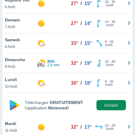
n «
15
-
35
27°
/
15°
km/h
6 Août
 et
r »,
cédez au
Demain
14
-
36
27°
/
14°
 et vous
km/h
7 Août
z
ation de
Samedi
9
-
26
33°
/
15°
km/h
8 Août
qu'ils
 nous ou
aires,
Dimanche
90%
16
-
49
32°
/
19°
2.8 mm
km/h
9 Août
nt de
t
Lundi
9
-
26
er le
30°
/
18°
km/h
10 Août
ement
te, ainsi
Téléchargez
GRATUITEMENT
per un
Installer
l’application
Meteored!
écifique
us
de la
Mardi
10
-
29
32°
/
17°
 et du
km/h
11 Août