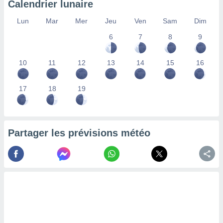
Calendrier lunaire
lisés,
des
Lun
Mar
Mer
Jeu
Ven
Sam
Dim
our
6
7
8
9
nner des
s
lisés,
10
11
12
13
14
15
16
la
ance des
s,
17
18
19
la
ance des
s,
dre les
Partager les prévisions météo
par le
ques ou
inaisons
ées
nt de
tes
,
er et
r les