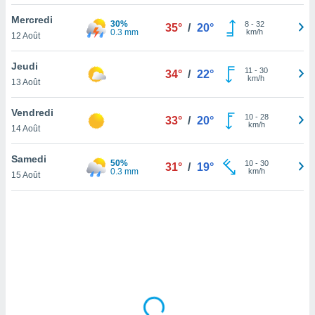
lisé en
Mercredi
 de
30%
8
-
32
35°
/
20°
0.3 mm
km/h
12 Août
. Vous
rouver
Jeudi
11
-
30
34°
/
22°
ations
km/h
13 Août
re
que de
Vendredi
kies
10
-
28
33°
/
20°
km/h
14 Août
r votre
ement à
ment en
Samedi
50%
10
-
30
31°
/
19°
sur le
0.3 mm
km/h
15 Août
res des
kies
le au
page de
te web.
MENT,
 les