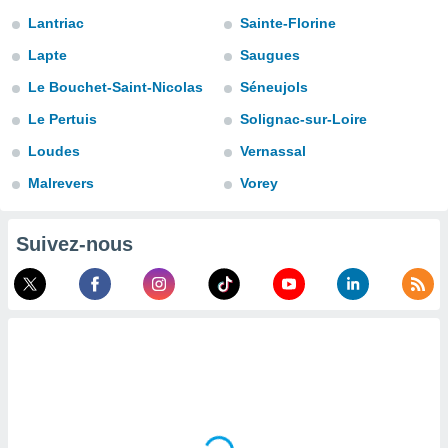
n «
Lantriac
Sainte-Florine
 et
r »,
Lapte
Saugues
cédez au
 et vous
Le Bouchet-Saint-Nicolas
Séneujols
z
Le Pertuis
Solignac-sur-Loire
ation de
Loudes
Vernassal
qu'ils
 nous ou
Malrevers
Vorey
aires,
nt de
Suivez-nous
t
er le
ement
te, ainsi
per un
écifique
us
de la
 et du