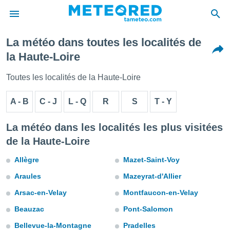
La météo dans toutes les localités de
e
la Haute-Loire
ntialité
enu de
Toutes les localités de la Haute-Loire
o.com
o.com) a
A - B
C - J
L - Q
R
S
T - Y
aré par
onnels
La météo dans les localités les plus visitées
arantir
de la Haute-Loire
té des
ions
Allègre
Mazet-Saint-Voy
. Vous
accéder
Araules
Mazeyrat-d'Allier
e en
 les
Arsac-en-Velay
Montfaucon-en-Velay
s :
Beauzac
Pont-Salomon
Bellevue-la-Montagne
Pradelles
r les