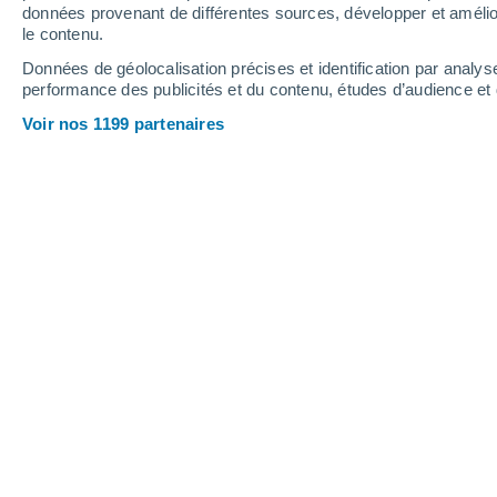
1.4 mm
données provenant de différentes sources, développer et amélior
le contenu.
35°
/
15°
34°
/
20°
29°
/
15°
Données de géolocalisation précises et identification par analys
performance des publicités et du contenu, études d’audience e
11
-
27
km/h
16
-
39
km/h
7
13
-
33
km/h
Voir nos 1199 partenaires
Météo Langeac aujourd´hui
, 7 août
Ensoleillé
26°
13:00
T. ressentie
26°
Ensoleillé
27°
14:00
T. ressentie
27°
Ensoleillé
28°
15:00
T. ressentie
27°
Ensoleillé
29°
16:00
T. ressentie
27°