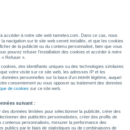
 élevé!
ez à accéder à notre site web tameteo.com. Dans ce cas, nous
 navigation sur le site web seront installés, et que les cookies
ficher de la publicité ou du contenu personnalisé, bien que vous
ous pouvez refuser l'installation des cookies et accéder à notre
n « Refuser ».
 cookies, des identifiants uniques ou des technologies similaires
que votre visite sur ce site web, les adresses IP et les
des températures
Radar de pluie
Satellites
Modèles
s données personnelles sur la base d'un intérêt légitime, auquel
 votre consentement ou vous opposer au traitement des données
tique de cookies
sur ce site web.
Lundi
Mardi
Mercredi
Jeudi
onnées suivant :
10 Août
11 Août
12 Août
13 Août
r des données limitées pour sélectionner la publicité, créer des
sélectionner des publicités personnalisées, créer des profils de
 des contenus personnalisés, mesurer la performance des
s publics par le biais de statistiques ou de combinaisons de
80%