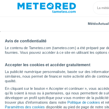
Météo
Actual
Avis de confidentialité
Le contenu de Tameteo.com (tameteo.com) a été préparé par des 
fournies. Vous pouvez accéder à ce site en utilisant les options 
Accepter les cookies et accéder gratuitement
Accueil
Auvergne-Rhône-Alpes
Haute-Loire
La
La publicité numérique personnalisée, basée sur des information
similaires, nous permet de financer notre activité afin de conti
Météo Langeac
qualité.
En cliquant sur le bouton « Accepter et continuer », vous accéde
12:34
Vendredi
qu'ils soient à nous ou à partenaires, qui nous permettent de sui
développer un profil spécifique pour vous montrer de la publicit
trouver plus d'informations dans notre
Politique de cookies
et re
Ensoleillé
Paramètres des cookies
disponible au pied de page de notre si