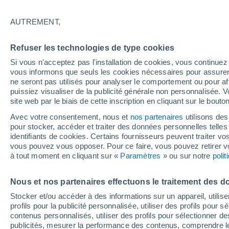
26°
AUTREMENT,
UV
8 Très
Refuser les technologies de type cookies
Sensation de 26°
FPS
25-50
Si vous n'acceptez pas l'installation de cookies, vous continu
vous informons que seuls les cookies nécessaires pour assurer la
ne seront pas utilisés pour analyser le comportement ou pour af
puissiez visualiser de la publicité générale non personnalisée. V
Flash info
site web par le biais de cette inscription en cliquant sur le bouto
Une nouvelle canicule attendue la semaine
prochaine en France !
Avec votre consentement, nous et
nos partenaires
utilisons des
pour stocker, accéder et traiter des données personnelles telles 
Météo 1 - 7 jours
Heure par heure
Actualité
Carte 
identifiants de cookies. Certains fournisseurs peuvent traiter vo
vous pouvez vous opposer. Pour ce faire, vous pouvez retirer
à tout moment en cliquant sur «
Paramètres
» ou sur notre
poli
Demain
Dimanche
Aujourd´hui
Nous et nos partenaires effectuons le traitement des d
8 Août
9 Août
7 Août
Stocker et/ou accéder à des informations sur un appareil, utilise
profils pour la publicité personnalisée, utiliser des profils pour 
contenus personnalisés, utiliser des profils pour sélectionner
publicités, mesurer la performance des contenus, comprendre le
80%