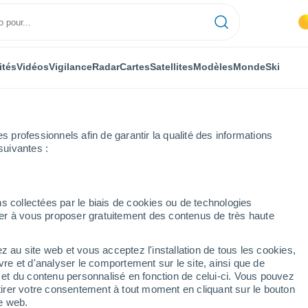
ités
Vidéos
Vigilance
Radar
Cartes
Satellites
Modèles
Monde
Ski
professionnels afin de garantir la qualité des informations
suivantes :
ngeac
s collectées par le biais de cookies ou de technologies
nuer à vous proposer gratuitement des contenus de très haute
z au site web et vous acceptez l'installation de tous les cookies,
...
vre et d'analyser le comportement sur le site, ainsi que de
é et du contenu personnalisé en fonction de celui-ci. Vous pouvez
Heure par heure
tirer votre consentement à tout moment en cliquant sur le bouton
Ciel dégagé dans les prochaines
te web.
heures