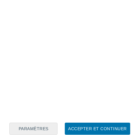
Calendrier lunaire
Lun
Mar
Mer
Jeu
Ven
Sam
Dim
7
8
9
10
11
12
13
14
15
16
17
18
19
20
PARAMÈTRES
ACCEPTER ET CONTINUER