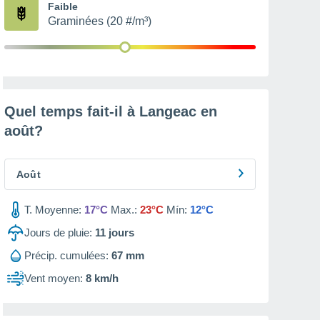
Faible
Graminées (20 #/m³)
Quel temps fait-il à Langeac en
août
?
Août
T. Moyenne:
17°C
Max.:
23°C
Mín:
12°C
Jours de pluie:
11
jours
Précip. cumulées:
67 mm
Vent moyen:
8 km/h