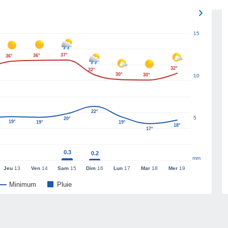
15
37°
36°
36°
32°
32°
30°
30°
10
22°
5
20°
19°
19°
19°
18°
17°
0.3
0.2
mm
Jeu
13
Ven
14
Sam
15
Dim
16
Lun
17
Mar
18
Mer
19
Minimum
Pluie