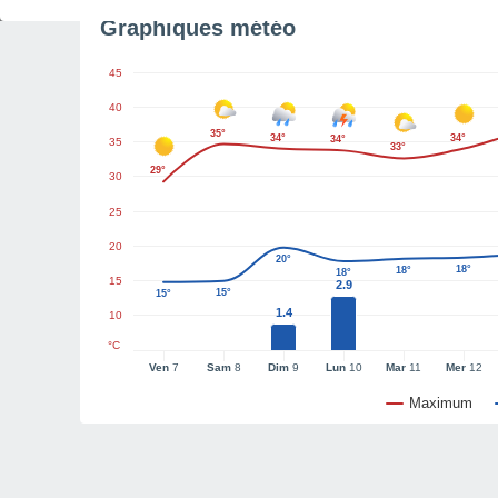
Graphiques météo
45
40
35°
34°
34°
34°
35
33°
29°
30
25
20
20°
18°
18°
18°
15
2.9
15°
15°
1.4
10
°C
Ven
7
Sam
8
Dim
9
Lun
10
Mar
11
Mer
12
Maximum