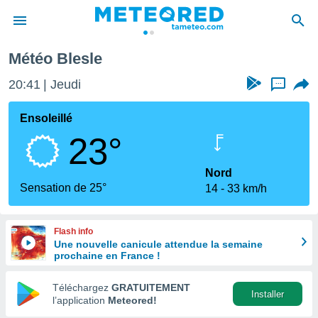
Météo Blesle
e
ntialité
20:41
Jeudi
...
enu de
o.com
Ensoleillé
o.com) a
23°
aré par
onnels
Nord
arantir
Sensation de 25°
14
33 km/h
té des
ions
. Vous
Flash info
accéder
Une nouvelle canicule attendue la semaine
e en
prochaine en France !
 les
Téléchargez
GRATUITEMENT
s :
Installer
l’application
Meteored!
r les