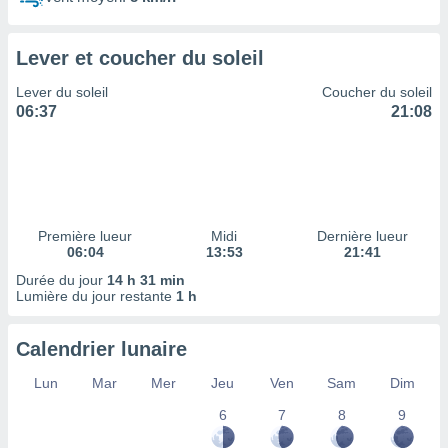
ires
ons le
ent des
Lever et coucher du soleil
es
 :
Lever du soleil
Coucher du soleil
et/ou
06:37
21:08
 à des
ions sur
eil,
des
limitées
Première lueur
Midi
Dernière lueur
nner la
06:04
13:53
21:41
, créer
ils pour
Durée du jour
14 h 31 min
ité
Lumière du jour restante
1 h
lisée,
des
Calendrier lunaire
our
nner des
Lun
Mar
Mer
Jeu
Ven
Sam
Dim
és
lisées,
6
7
8
9
s profils
enus