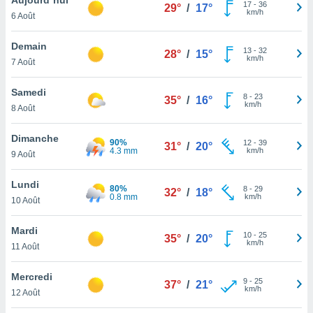
n «
17
-
36
29°
/
17°
km/h
6 Août
 et
r »,
cédez au
Demain
13
-
32
28°
/
15°
 et vous
km/h
7 Août
z
ation de
Samedi
8
-
23
35°
/
16°
km/h
8 Août
qu'ils
 nous ou
aires,
Dimanche
90%
12
-
39
31°
/
20°
4.3 mm
km/h
9 Août
nt de
t
Lundi
80%
8
-
29
er le
32°
/
18°
0.8 mm
km/h
10 Août
ement
te, ainsi
Mardi
10
-
25
35°
/
20°
km/h
per un
11 Août
écifique
us
Mercredi
9
-
25
de la
37°
/
21°
km/h
12 Août
 et du