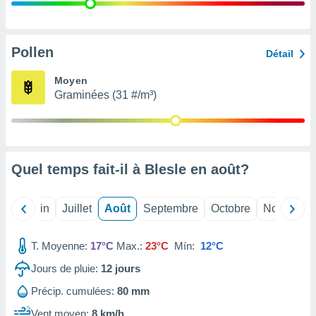
nées
lles sur
d'un
égitime,
Pollen
Détail
vous
vous
Moyen
 Pour ce
Graminées (31 #/m³)
ous
etirer
ement
 opposer
Quel temps fait-il à Blesle en
août
?
ement
nées à
ment en
Mai
Juin
Juillet
Août
Septembre
Octobre
Novembre
 sur «
res
» ou
e
T. Moyenne:
17°C
Max.:
23°C
Mín:
12°C
que de
kies
Jours de pluie:
12
jours
ite web.
Précip. cumulées:
80 mm
t nos
Vent moyen:
8 km/h