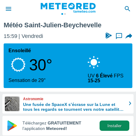
le
Météo Saint-Julien-Beychevelle
e
ntialité
15:59
Vendredi
...
enu de
o.com
Ensoleillé
o.com) a
30°
aré par
onnels
UV
6 Élevé
FPS
arantir
Sensation de 29°
15-25
té des
ions
. Vous
Astronomie
accéder
Une fusée de SpaceX s’écrase sur la Lune et
e en
tous les regards se tournent vers notre satellite à
 les
la recherche du cratère
Téléchargez
GRATUITEMENT
s :
Installer
l’application
Meteored!
r les