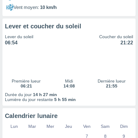
ires
ons le
Vent moyen:
10 km/h
ent des
es
 :
Lever et coucher du soleil
et/ou
Lever du soleil
Coucher du soleil
 à des
06:54
21:22
ions sur
eil,
des
limitées
nner la
, créer
Première lueur
Midi
Dernière lueur
ils pour
06:21
14:08
21:55
ité
Durée du jour
14 h 27 min
lisée,
Lumière du jour restante
5 h 55 min
des
our
nner des
Calendrier lunaire
és
lisées,
Lun
Mar
Mer
Jeu
Ven
Sam
Dim
s profils
7
8
9
enus