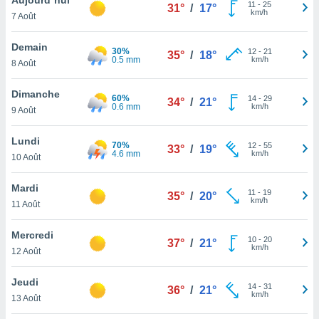
n «
11
-
25
31°
/
17°
km/h
7 Août
 et
r »,
cédez au
Demain
30%
12
-
21
35°
/
18°
 et vous
0.5 mm
km/h
8 Août
z
ation de
Dimanche
60%
14
-
29
34°
/
21°
0.6 mm
km/h
9 Août
qu'ils
 nous ou
aires,
Lundi
70%
12
-
55
33°
/
19°
4.6 mm
km/h
10 Août
nt de
t
Mardi
11
-
19
er le
35°
/
20°
km/h
11 Août
ement
te, ainsi
Mercredi
10
-
20
37°
/
21°
km/h
per un
12 Août
écifique
us
Jeudi
14
-
31
de la
36°
/
21°
km/h
13 Août
 et du