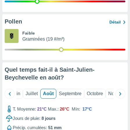
nées
lles sur
d'un
égitime,
Pollen
Détail
vous
vous
Faible
 Pour ce
Graminées (19 #/m³)
ous
etirer
ement
 opposer
Quel temps fait-il à Saint-Julien-
ement
nées à
Beychevelle en
août
?
ment en
 sur «
res
» ou
Mai
Juin
Juillet
Août
Septembre
Octobre
Novembre
e
que de
kies
T. Moyenne:
21°C
Max.:
26°C
Mín:
17°C
ite web.
Jours de pluie:
8
jours
t nos
Précip. cumulées:
51 mm