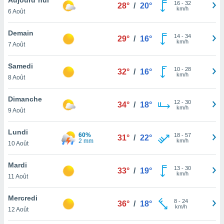
n «
16
-
32
28°
/
20°
km/h
6 Août
 et
r »,
cédez au
Demain
14
-
34
29°
/
16°
 et vous
km/h
7 Août
z
ation de
Samedi
10
-
28
32°
/
16°
km/h
8 Août
qu'ils
 nous ou
aires,
Dimanche
12
-
30
34°
/
18°
km/h
9 Août
nt de
t
Lundi
60%
18
-
57
er le
31°
/
22°
2 mm
km/h
10 Août
ement
te, ainsi
Mardi
13
-
30
33°
/
19°
km/h
per un
11 Août
écifique
us
Mercredi
8
-
24
de la
36°
/
18°
km/h
12 Août
 et du