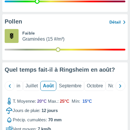
nées
lles sur
d'un
égitime,
Pollen
Détail
vous
vous
Faible
 Pour ce
Graminées (15 #/m³)
ous
etirer
ement
 opposer
Quel temps fait-il à Ringsheim en
août
?
ement
nées à
ment en
Mai
Juin
Juillet
Août
Septembre
Octobre
Novembre
 sur «
res
» ou
e
T. Moyenne:
20°C
Max.:
25°C
Mín:
15°C
que de
kies
Jours de pluie:
12
jours
ite web.
Précip. cumulées:
70 mm
t nos
Vent moyen:
7 km/h