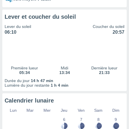
ires
ons le
ent des
Lever et coucher du soleil
es
 :
Lever du soleil
Coucher du soleil
et/ou
06:10
20:57
 à des
ions sur
eil,
des
limitées
Première lueur
Midi
Dernière lueur
nner la
05:34
13:34
21:33
, créer
ils pour
Durée du jour
14 h 47 min
ité
Lumière du jour restante
1 h 4 min
lisée,
des
Calendrier lunaire
our
nner des
Lun
Mar
Mer
Jeu
Ven
Sam
Dim
és
lisées,
6
7
8
9
s profils
enus