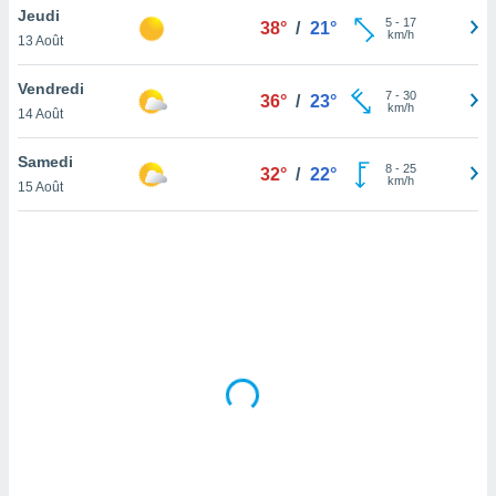
Jeudi
lisé en
5
-
17
38°
/
21°
km/h
 de
13 Août
. Vous
rouver
Vendredi
7
-
30
36°
/
23°
km/h
14 Août
ations
re
Samedi
que de
8
-
25
32°
/
22°
km/h
kies
15 Août
r votre
ement à
ment en
sur le
res des
kies
le au
page de
te web.
MENT,
 les