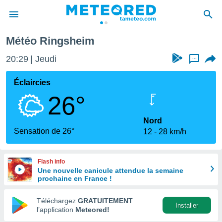
Météo Ringsheim
e
ntialité
20:29
Jeudi
...
enu de
o.com
Éclaircies
o.com) a
26°
aré par
onnels
Nord
arantir
Sensation de 26°
12
28 km/h
té des
ions
. Vous
Flash info
accéder
Une nouvelle canicule attendue la semaine
e en
prochaine en France !
 les
Téléchargez
GRATUITEMENT
s :
Installer
l’application
Meteored!
r les