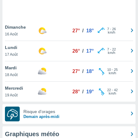
logies
e
s
Dimanche
tez pas
7
-
26
27°
/
18°
km/h
ation de
16 Août
, vous
z à
Lundi
7
-
22
26°
/
17°
à notre
km/h
17 Août
.com.
Mardi
 cas,
10
-
25
27°
/
18°
km/h
us
18 Août
ns que
s
Mercredi
22
-
42
28°
/
19°
km/h
19 Août
ires
urer la
on sur le
Risque d'orages
 seront
Demain après-midi
, et que
ies ne
as
Graphiques météo