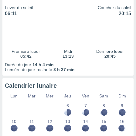
ires
ons le
Lever du soleil
Coucher du soleil
ent des
06:11
20:15
es
 :
et/ou
 à des
ions sur
eil,
Première lueur
Midi
Dernière lueur
des
05:42
13:13
20:45
limitées
Durée du jour
14 h 4 min
Lumière du jour restante
3 h 27 min
nner la
, créer
ils pour
Calendrier lunaire
ité
lisée,
Lun
Mar
Mer
Jeu
Ven
Sam
Dim
des
6
7
8
9
our
nner des
és
10
11
12
13
14
15
16
lisées,
s profils
enus