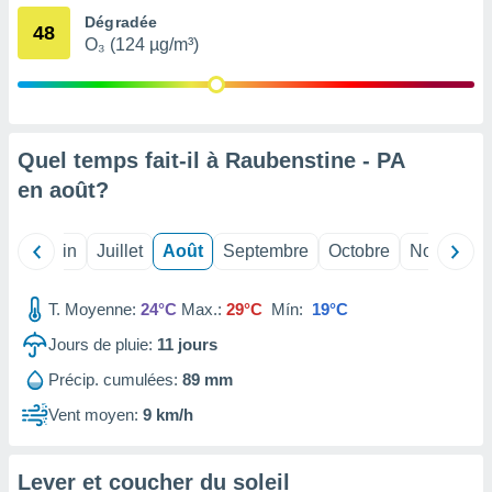
nées
Dégradée
48
lles sur
O₃ (124 µg/m³)
d'un
égitime,
vous
vous
 Pour ce
Quel temps fait-il à Raubenstine - PA
ous
etirer
en
août
?
ement
 opposer
Mai
Juin
Juillet
Août
Septembre
Octobre
Novembre
ement
nées à
ment en
T. Moyenne:
24°C
Max.:
29°C
Mín:
19°C
 sur «
Jours de pluie:
11
jours
res
» ou
e
Précip. cumulées:
89 mm
que de
kies
Vent moyen:
9 km/h
ite web.
t nos
Lever et coucher du soleil