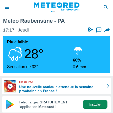
Météo Raubenstine - PA
e
ntialité
17:17
Jeudi
...
enu de
o.com
Pluie faible
o.com) a
28°
aré par
onnels
60%
arantir
Sensation de 32°
0.6 mm
té des
ions
. Vous
Flash info
accéder
Une nouvelle canicule attendue la semaine
e en
prochaine en France !
 les
Téléchargez
GRATUITEMENT
s :
Installer
l’application
Meteored!
r les