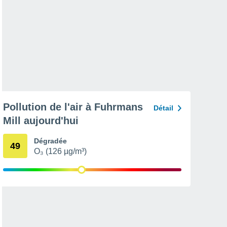
Pollution de l'air à Fuhrmans
Détail
Mill aujourd'hui
Dégradée
49
O₃ (126 µg/m³)