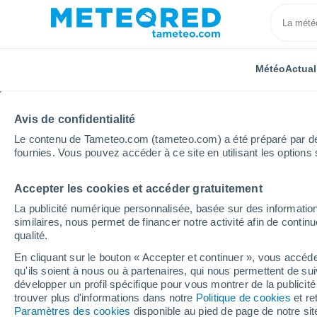
Météo
Actual
Avis de confidentialité
Le contenu de Tameteo.com (tameteo.com) a été préparé par des 
fournies. Vous pouvez accéder à ce site en utilisant les options 
Accepter les cookies et accéder gratuitement
Accueil
États-Unis
Pennsylvanie
Fuhrmans Mill
La publicité numérique personnalisée, basée sur des information
similaires, nous permet de financer notre activité afin de conti
Météo Fuhrmans Mill -
qualité.
En cliquant sur le bouton « Accepter et continuer », vous accéde
09:23
Jeudi
qu'ils soient à nous ou à partenaires, qui nous permettent de sui
développer un profil spécifique pour vous montrer de la publicit
trouver plus d'informations dans notre
Politique de cookies
et re
Ciel variable
Paramètres des cookies
disponible au pied de page de notre si