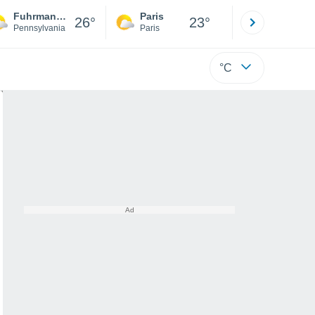
Fuhrmans Mill
Paris
Montpelli
26°
23°
Pennsylvania
Paris
Hérault
°C