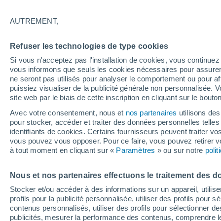
25°
AUTREMENT,
Sud-oues
Refuser les technologies de type cookies
Sensation de 25°
13
-
29 km
Si vous n'acceptez pas l'installation de cookies, vous continu
vous informons que seuls les cookies nécessaires pour assurer la
ne seront pas utilisés pour analyser le comportement ou pour af
puissiez visualiser de la publicité générale non personnalisée. V
Flash info
site web par le biais de cette inscription en cliquant sur le bouto
Découvrez la tendance météo entre août et oc
Avec votre consentement, nous et
nos partenaires
utilisons des
pour stocker, accéder et traiter des données personnelles telles 
Météo 1 - 7 jours
Heure par heure
Actualité
Carte
identifiants de cookies. Certains fournisseurs peuvent traiter vo
vous pouvez vous opposer. Pour ce faire, vous pouvez retirer
à tout moment en cliquant sur «
Paramètres
» ou sur notre
poli
Demain
Samedi
D
Aujourd´hui
Nous et nos partenaires effectuons le traitement des d
7 Août
8 Août
6 Août
Stocker et/ou accéder à des informations sur un appareil, utilise
profils pour la publicité personnalisée, utiliser des profils pour 
contenus personnalisés, utiliser des profils pour sélectionner
publicités, mesurer la performance des contenus, comprendre le
90%
70%
80%