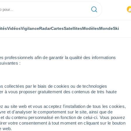
ités
Vidéos
Vigilance
Radar
Cartes
Satellites
Modèles
Monde
Ski
professionnels afin de garantir la qualité des informations
suivantes :
s collectées par le biais de cookies ou de technologies
nuer à vous proposer gratuitement des contenus de très haute
 PA
z au site web et vous acceptez l'installation de tous les cookies,
...
vre et d'analyser le comportement sur le site, ainsi que de
é et du contenu personnalisé en fonction de celui-ci. Vous pouvez
Heure par heure
tirer votre consentement à tout moment en cliquant sur le bouton
Intervalles nuageux dans les
te web.
prochaines heures