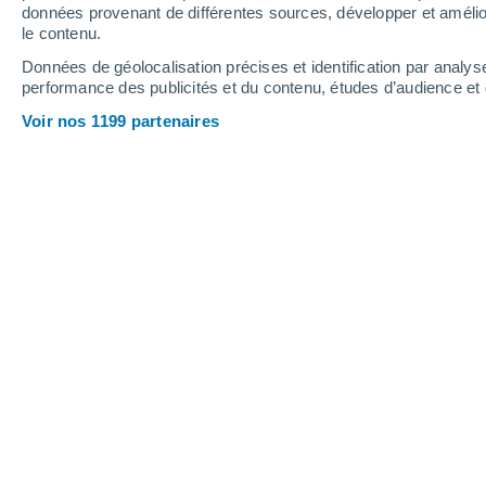
5.5 mm
1.8 mm
5.6 mm
données provenant de différentes sources, développer et amélior
le contenu.
30°
/
21°
30°
/
21°
31°
/
22°
Données de géolocalisation précises et identification par analys
performance des publicités et du contenu, études d’audience e
14
-
35
km/h
17
-
38
km/h
14
13
-
29
km/h
Voir nos 1199 partenaires
Météo Fuhrmans Mill - PA aujourd´hu
Ciel variable
25°
09:00
T. ressentie
25°
Éclaircies
26°
10:00
T. ressentie
28°
Éclaircies
27°
11:00
T. ressentie
30°
Ensoleillé
28°
12:00
T. ressentie
32°