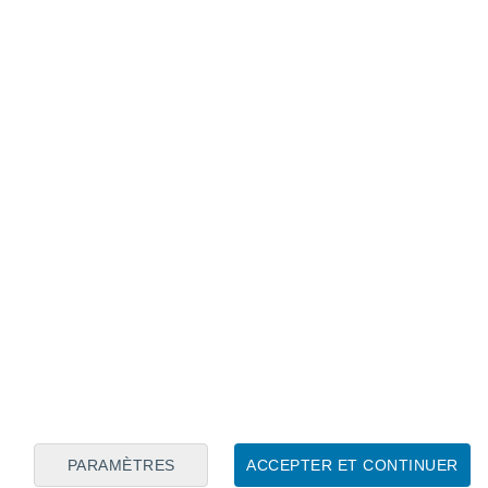
Calendrier lunaire
Lun
Mar
Mer
Jeu
Ven
Sam
Dim
6
7
8
9
10
11
12
13
14
15
16
17
18
19
PARAMÈTRES
ACCEPTER ET CONTINUER