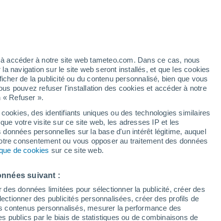
t
/h
ez à accéder à notre site web tameteo.com. Dans ce cas, nous
 navigation sur le site web seront installés, et que les cookies
ficher de la publicité ou du contenu personnalisé, bien que vous
ous pouvez refuser l'installation des cookies et accéder à notre
n « Refuser ».
tobre
 cookies, des identifiants uniques ou des technologies similaires
que votre visite sur ce site web, les adresses IP et les
 de couverture nuageuse
Radar de pluie
Satellites
Modèles
s données personnelles sur la base d'un intérêt légitime, auquel
 votre consentement ou vous opposer au traitement des données
tique de cookies
sur ce site web.
imanche
Lundi
Mardi
Mercredi
onnées suivant :
9 Août
10 Août
11 Août
12 Août
r des données limitées pour sélectionner la publicité, créer des
sélectionner des publicités personnalisées, créer des profils de
 des contenus personnalisés, mesurer la performance des
s publics par le biais de statistiques ou de combinaisons de
80%
70%