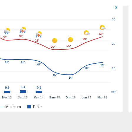
30
32°
30°
30°
29°
28°
20
26°
26°
21°
21°
20°
19°
10
18°
15°
14°
1.1
0.9
0.9
mm
Mer
12
Jeu
13
Ven
14
Sam
15
Dim
16
Lun
17
Mar
18
Minimum
Pluie