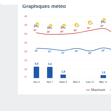
Graphiques météo
40
35
33°
32°
31°
30°
30°
30°
30
25
22°
22°
22°
20
21°
21°
20°
15
5.6
5.5
10
1.8
1.5
°C
Jeu
6
Ven
7
Sam
8
Dim
9
Lun
10
Mar
11
Maximum