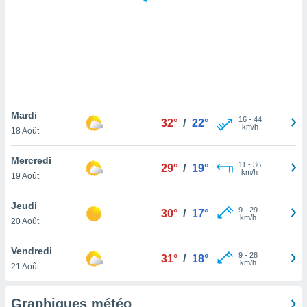
logies
e
s
tez pas
ation de
, vous
z à
à notre
Mardi
16
-
44
32°
/
22°
km/h
18 Août
.com.
 cas,
Mercredi
11
-
36
us
29°
/
19°
km/h
19 Août
ns que
s
Jeudi
9
-
29
30°
/
17°
ires
km/h
20 Août
urer la
on sur le
Vendredi
9
-
28
 seront
31°
/
18°
km/h
21 Août
, et que
ies ne
as
Graphiques météo