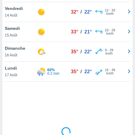
lisé en
Vendredi
 de
12
-
33
32°
/
22°
km/h
14 Août
. Vous
rouver
Samedi
10
-
29
33°
/
21°
ations
km/h
15 Août
re
que de
Dimanche
kies
9
-
29
35°
/
22°
km/h
16 Août
r votre
ement à
ment en
Lundi
60%
15
-
39
35°
/
22°
sur le
0.2 mm
km/h
17 Août
res des
kies
le au
page de
te web.
MENT,
 les