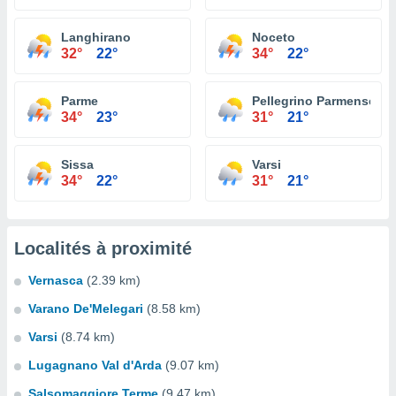
Langhirano
Noceto
32°
22°
34°
22°
Parme
Pellegrino Parmense
34°
23°
31°
21°
Sissa
Varsi
34°
22°
31°
21°
Localités à proximité
Vernasca
(2.39 km)
Varano De'Melegari
(8.58 km)
Varsi
(8.74 km)
Lugagnano Val d'Arda
(9.07 km)
Salsomaggiore Terme
(9.47 km)