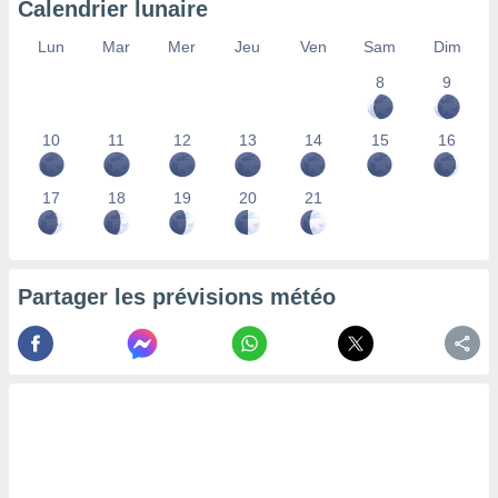
Calendrier lunaire
lisés,
des
Lun
Mar
Mer
Jeu
Ven
Sam
Dim
our
8
9
nner des
s
lisés,
10
11
12
13
14
15
16
la
ance des
s,
17
18
19
20
21
la
ance des
s,
dre les
Partager les prévisions météo
par le
ques ou
inaisons
ées
nt de
tes
,
er et
r les