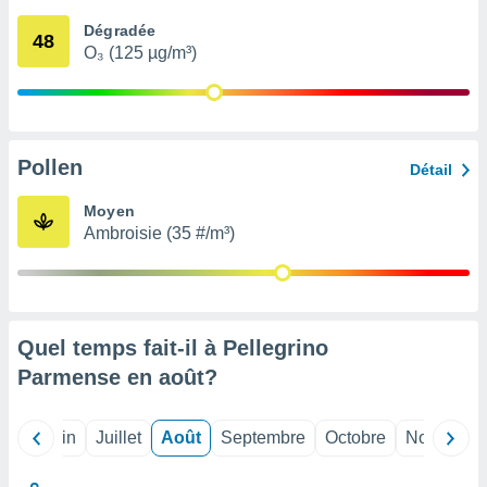
nées
Dégradée
lles sur
48
O₃ (125 µg/m³)
d'un
égitime,
vous
vous
 Pour ce
ous
Pollen
Détail
etirer
Moyen
ement
Ambroisie (35 #/m³)
 opposer
ement
nées à
ment en
 sur «
res
» ou
Quel temps fait-il à Pellegrino
e
Parmense en
août
?
que de
kies
ite web.
Mai
Juin
Juillet
Août
Septembre
Octobre
Novembre
t nos