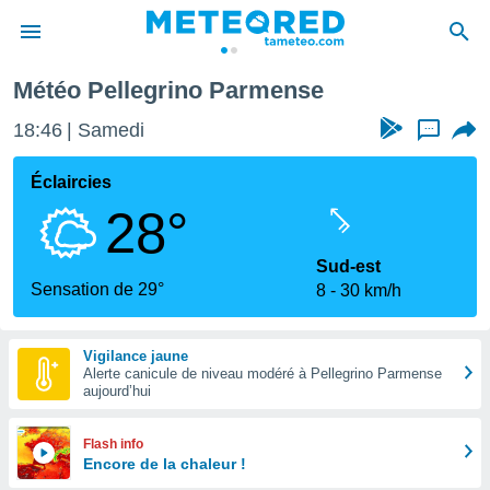
Météo Pellegrino Parmense
e
ntialité
18:47
Samedi
...
enu de
o.com
Éclaircies
o.com) a
28°
aré par
onnels
Sud-est
arantir
Sensation de 29°
8
30 km/h
té des
ions
. Vous
Vigilance jaune
accéder
Alerte canicule de niveau modéré à Pellegrino Parmense
e en
aujourd’hui
 les
s :
Flash info
Encore de la chaleur !
r les