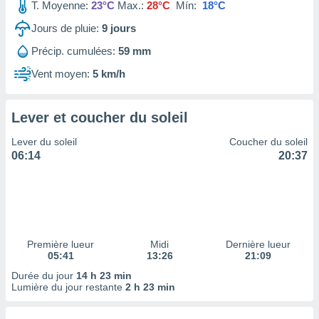
ires
T. Moyenne:
23°C
Max.:
28°C
Mín:
18°C
ons le
Jours de pluie:
9
jours
ent des
es
Précip. cumulées:
59 mm
 :
Vent moyen:
5 km/h
et/ou
 à des
ions sur
eil,
Lever et coucher du soleil
des
Lever du soleil
Coucher du soleil
limitées
06:14
20:37
nner la
, créer
ils pour
ité
lisée,
des
Première lueur
Midi
Dernière lueur
our
05:41
13:26
21:09
nner des
Durée du jour
14 h 23 min
és
Lumière du jour restante
2 h 23 min
lisées,
s profils
enus