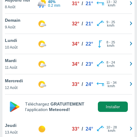
40%
n «
13
-
32
31°
/
21°
0.2 mm
km/h
8 Août
 et
r »,
cédez au
Demain
9
-
25
32°
/
21°
 et vous
km/h
9 Août
z
ation de
Lundi
8
-
25
34°
/
22°
km/h
10 Août
qu'ils
 nous ou
aires,
Mardi
8
-
24
34°
/
23°
km/h
11 Août
nt de
t
Mercredi
11
-
34
er le
33°
/
24°
km/h
12 Août
ement
te, ainsi
Téléchargez
GRATUITEMENT
per un
Installer
l’application
Meteored!
écifique
us
de la
Jeudi
10
-
28
33°
/
24°
 et du
km/h
13 Août