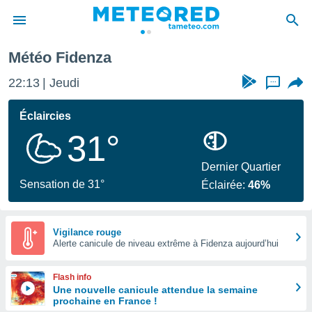
Météo Fidenza
e
ntialité
22:13
Jeudi
...
enu de
o.com
Éclaircies
o.com) a
31°
aré par
onnels
Dernier Quartier
arantir
Sensation de 31°
Éclairée:
46%
té des
ions
. Vous
accéder
Vigilance rouge
e en
Alerte canicule de niveau extrême à Fidenza aujourd’hui
 les
Flash info
s :
Une nouvelle canicule attendue la semaine
prochaine en France !
r les