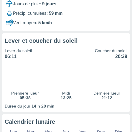
ires
Jours de pluie:
9
jours
ons le
ent des
Précip. cumulées:
59 mm
es
Vent moyen:
5 km/h
 :
et/ou
 à des
Lever et coucher du soleil
ions sur
eil,
Lever du soleil
Coucher du soleil
des
06:11
20:39
limitées
nner la
, créer
ils pour
ité
lisée,
Première lueur
Midi
Dernière lueur
05:38
13:25
21:12
des
our
Durée du jour
14 h 28 min
nner des
és
lisées,
Calendrier lunaire
s profils
enus
Lun
Mar
Mer
Jeu
Ven
Sam
Dim