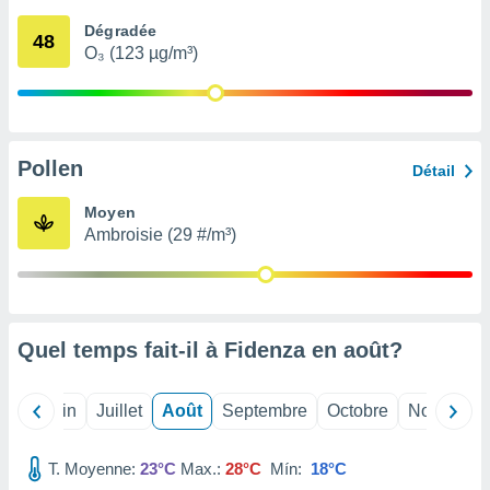
nées
Dégradée
lles sur
48
O₃ (123 µg/m³)
d'un
égitime,
vous
vous
 Pour ce
ous
Pollen
Détail
etirer
Moyen
ement
Ambroisie (29 #/m³)
 opposer
ement
nées à
ment en
 sur «
res
» ou
Quel temps fait-il à Fidenza en
août
?
e
que de
kies
Mai
Juin
Juillet
Août
Septembre
Octobre
Novembre
ite web.
T. Moyenne:
23°C
Max.:
28°C
Mín:
18°C
t nos