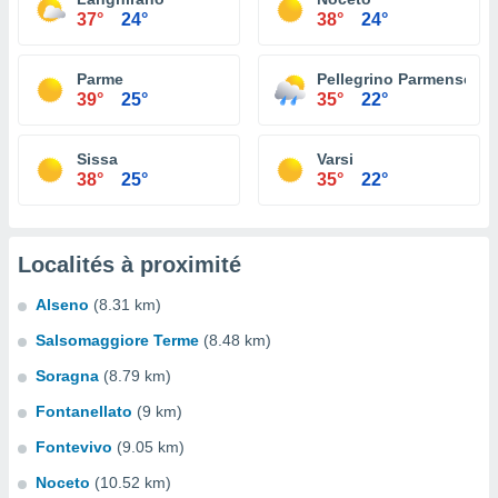
37°
24°
38°
24°
Parme
Pellegrino Parmense
39°
25°
35°
22°
Sissa
Varsi
38°
25°
35°
22°
Localités à proximité
Alseno
(8.31 km)
Salsomaggiore Terme
(8.48 km)
Soragna
(8.79 km)
Fontanellato
(9 km)
Fontevivo
(9.05 km)
Noceto
(10.52 km)