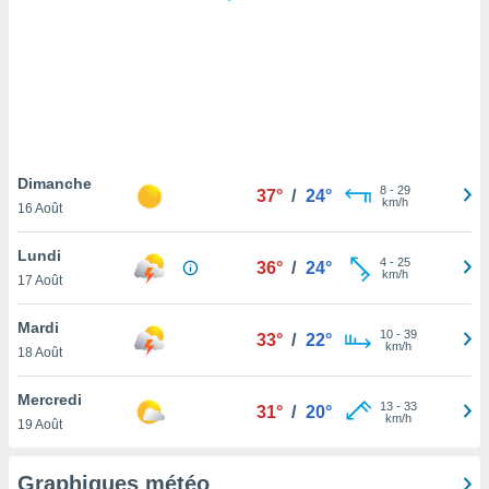
logies
e
s
tez pas
ation de
, vous
z à
à notre
Dimanche
8
-
29
37°
/
24°
km/h
16 Août
.com.
 cas,
Lundi
4
-
25
us
36°
/
24°
km/h
17 Août
ns que
s
Mardi
10
-
39
33°
/
22°
ires
km/h
18 Août
urer la
on sur le
Mercredi
13
-
33
 seront
31°
/
20°
km/h
19 Août
, et que
ies ne
as
Graphiques météo