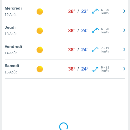
lisé en
Mercredi
 de
6
-
20
36°
/
23°
km/h
12 Août
. Vous
rouver
Jeudi
6
-
20
38°
/
24°
ations
km/h
13 Août
re
que de
Vendredi
kies
7
-
19
38°
/
24°
km/h
14 Août
r votre
ement à
ment en
Samedi
6
-
21
38°
/
24°
sur le
km/h
15 Août
res des
kies
le au
page de
te web.
MENT,
 les