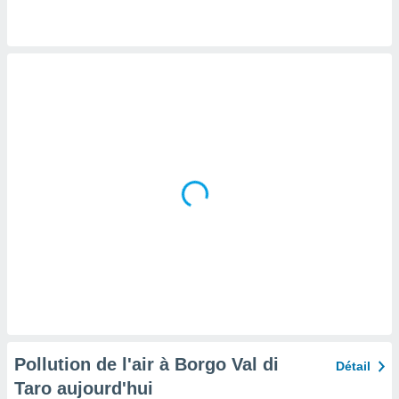
tre
ement,
enaires
s des
 des
nts
 ou des
gies
es pour
 accéder
r des
lles
ue votre
r ce site
 IP et
ifiants
es.
Pollution de l'air à Borgo Val di
Détail
eurs
Taro aujourd'hui
traiter