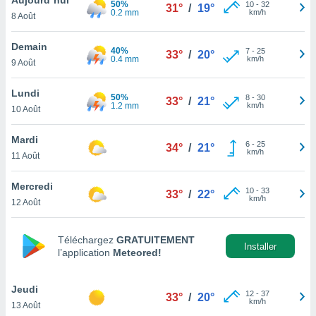
50%
n «
10
-
32
31°
/
19°
0.2 mm
km/h
8 Août
 et
r »,
cédez au
Demain
40%
7
-
25
33°
/
20°
 et vous
0.4 mm
km/h
9 Août
z
ation de
Lundi
50%
8
-
30
33°
/
21°
1.2 mm
km/h
10 Août
qu'ils
 nous ou
aires,
Mardi
6
-
25
34°
/
21°
km/h
11 Août
nt de
t
Mercredi
10
-
33
er le
33°
/
22°
km/h
12 Août
ement
te, ainsi
Téléchargez
GRATUITEMENT
per un
Installer
l’application
Meteored!
écifique
us
de la
Jeudi
12
-
37
33°
/
20°
 et du
km/h
13 Août