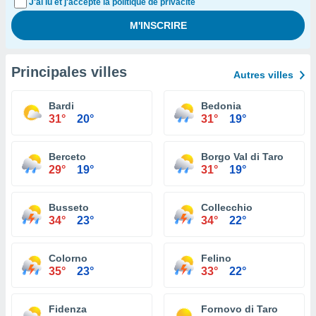
J'ai lu et j'accepte la politique de privacité
Principales villes
Autres villes
Bardi
Bedonia
31°
20°
31°
19°
Berceto
Borgo Val di Taro
29°
19°
31°
19°
Busseto
Collecchio
34°
23°
34°
22°
Colorno
Felino
35°
23°
33°
22°
Fidenza
Fornovo di Taro