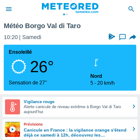
Météo Borgo Val di Taro
e
ntialité
10:20
Samedi
...
enu de
o.com
Ensoleillé
o.com) a
26°
aré par
onnels
Nord
arantir
Sensation de 27°
5
20 km/h
té des
ions
. Vous
Vigilance rouge
accéder
Alerte canicule de niveau extrême à Borgo Val di Taro
e en
aujourd’hui
 les
Prévisions
s :
Canicule en France : la vigilance orange s'étend
déjà ce samedi à 12h, découvrez les
r les