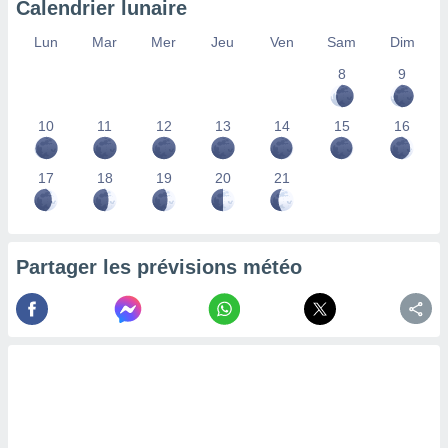
Calendrier lunaire
lisés,
des
Lun
Mar
Mer
Jeu
Ven
Sam
Dim
our
8
9
nner des
s
lisés,
10
11
12
13
14
15
16
la
ance des
s,
17
18
19
20
21
la
ance des
s,
dre les
Partager les prévisions météo
par le
ques ou
inaisons
ées
nt de
tes
,
er et
r les