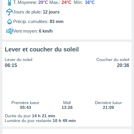
ires
T. Moyenne:
20°C
Max.:
24°C
Mín:
16°C
ons le
Jours de pluie:
12
jours
ent des
es
Précip. cumulées:
83 mm
 :
Vent moyen:
6 km/h
et/ou
 à des
ions sur
eil,
Lever et coucher du soleil
des
Lever du soleil
Coucher du soleil
limitées
06:15
20:36
nner la
, créer
ils pour
ité
lisée,
des
Première lueur
Midi
Dernière lueur
our
05:43
13:26
21:09
nner des
Durée du jour
14 h 21 min
és
Lumière du jour restante
10 h 49 min
lisées,
s profils
enus