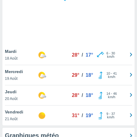
logies
e
s
tez pas
ation de
, vous
z à
à notre
Mardi
6
-
30
28°
/
17°
km/h
18 Août
.com.
 cas,
Mercredi
10
-
41
us
29°
/
18°
km/h
19 Août
ns que
s
Jeudi
14
-
46
28°
/
18°
ires
km/h
20 Août
urer la
on sur le
Vendredi
9
-
37
 seront
31°
/
19°
km/h
21 Août
, et que
ies ne
as
Graphiques météo