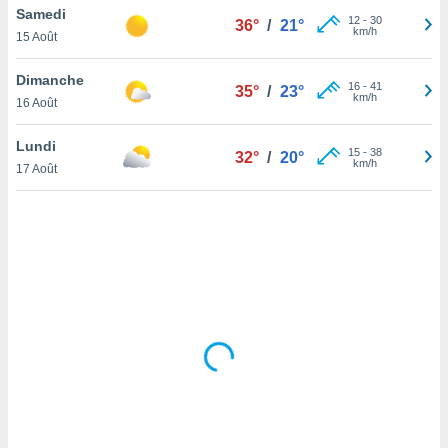
Samedi
lisé en
12
-
30
36°
/
21°
km/h
 de
15 Août
. Vous
rouver
Dimanche
16
-
41
35°
/
23°
km/h
16 Août
ations
re
Lundi
que de
15
-
38
32°
/
20°
km/h
kies
17 Août
r votre
ement à
ment en
sur le
res des
kies
le au
page de
te web.
MENT,
 les