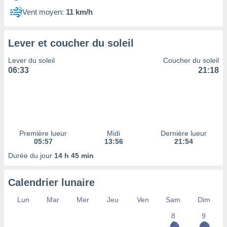
ires
ons le
Vent moyen:
11 km/h
ent des
es
 :
Lever et coucher du soleil
et/ou
Lever du soleil
Coucher du soleil
 à des
06:33
21:18
ions sur
eil,
des
limitées
nner la
, créer
Première lueur
Midi
Dernière lueur
ils pour
05:57
13:56
21:54
ité
Durée du jour
14 h 45 min
lisée,
des
our
Calendrier lunaire
nner des
és
Lun
Mar
Mer
Jeu
Ven
Sam
Dim
lisées,
8
9
s profils
enus