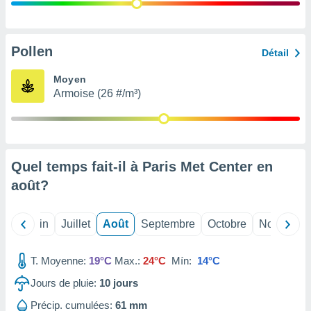
nées
lles sur
d'un
égitime,
Pollen
Détail
vous
vous
Moyen
 Pour ce
Armoise (26 #/m³)
ous
etirer
ement
 opposer
Quel temps fait-il à Paris Met Center en
ement
nées à
août
?
ment en
 sur «
res
» ou
Mai
Juin
Juillet
Août
Septembre
Octobre
Novembre
e
que de
kies
T. Moyenne:
19°C
Max.:
24°C
Mín:
14°C
ite web.
Jours de pluie:
10
jours
t nos
Précip. cumulées:
61 mm