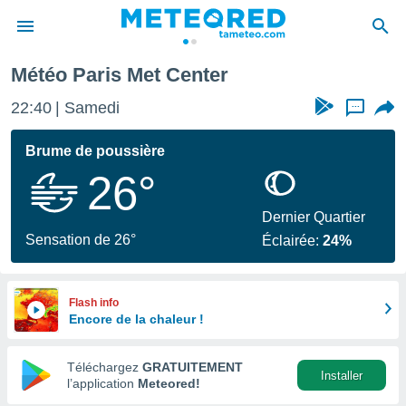
ter
Météo Paris Met Center
e
ntialité
22:40
Samedi
...
enu de
o.com
Brume de poussière
o.com) a
26°
aré par
onnels
Dernier Quartier
arantir
Sensation de 26°
Éclairée:
24%
té des
ions
. Vous
accéder
Flash info
e en
Encore de la chaleur !
 les
Téléchargez
GRATUITEMENT
s :
Installer
l’application
Meteored!
r les