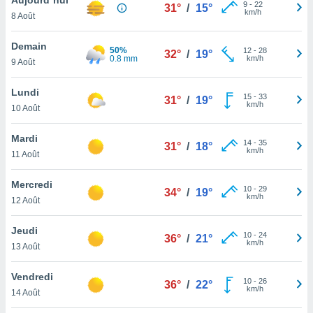
n «
9
-
22
31°
/
15°
km/h
8 Août
 et
r »,
cédez au
Demain
50%
12
-
28
32°
/
19°
 et vous
0.8 mm
km/h
9 Août
z
ation de
Lundi
15
-
33
31°
/
19°
km/h
10 Août
qu'ils
 nous ou
aires,
Mardi
14
-
35
31°
/
18°
km/h
11 Août
nt de
t
Mercredi
10
-
29
er le
34°
/
19°
km/h
12 Août
ement
te, ainsi
Jeudi
10
-
24
36°
/
21°
km/h
per un
13 Août
écifique
us
Vendredi
10
-
26
de la
36°
/
22°
km/h
14 Août
 et du