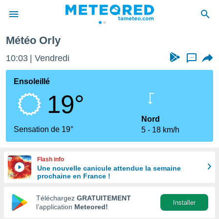
Météo Orly
e
ntialité
10:03
Vendredi
...
enu de
o.com
Ensoleillé
o.com) a
19°
aré par
onnels
Nord
arantir
Sensation de 19°
5
18 km/h
té des
ions
. Vous
Flash info
accéder
Une nouvelle canicule attendue la semaine
e en
prochaine en France !
 les
Téléchargez
GRATUITEMENT
s :
Installer
l’application
Meteored!
r les