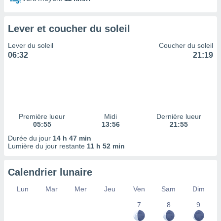
ires
ons le
ent des
Lever et coucher du soleil
es
 :
Lever du soleil
Coucher du soleil
et/ou
06:32
21:19
 à des
ions sur
eil,
des
limitées
Première lueur
Midi
Dernière lueur
nner la
05:55
13:56
21:55
, créer
ils pour
Durée du jour
14 h 47 min
ité
Lumière du jour restante
11 h 52 min
lisée,
des
Calendrier lunaire
our
nner des
Lun
Mar
Mer
Jeu
Ven
Sam
Dim
és
lisées,
7
8
9
s profils
enus