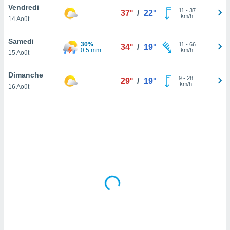
Vendredi
lisé en
11
-
37
37°
/
22°
km/h
 de
14 Août
. Vous
rouver
Samedi
30%
11
-
66
34°
/
19°
0.5 mm
km/h
15 Août
ations
re
Dimanche
que de
9
-
28
29°
/
19°
km/h
kies
16 Août
r votre
ement à
ment en
sur le
res des
kies
le au
page de
te web.
MENT,
 les