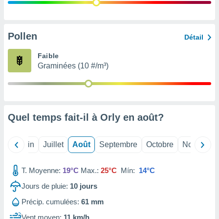
nées
lles sur
d'un
égitime,
Pollen
Détail
vous
vous
Faible
 Pour ce
Graminées (10 #/m³)
ous
etirer
ement
 opposer
Quel temps fait-il à Orly en
août
?
ement
nées à
ment en
Mai
Juin
Juillet
Août
Septembre
Octobre
Novembre
 sur «
res
» ou
e
T. Moyenne:
19°C
Max.:
25°C
Mín:
14°C
que de
kies
Jours de pluie:
10
jours
ite web.
Précip. cumulées:
61 mm
t nos
Vent moyen:
11 km/h