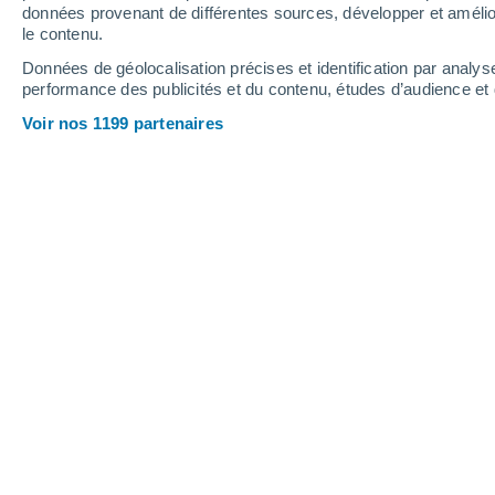
données provenant de différentes sources, développer et amélior
le contenu.
32°
/
17°
31°
/
17°
33°
/
17°
Données de géolocalisation précises et identification par analys
performance des publicités et du contenu, études d’audience e
13
-
25
km/h
16
-
33
km/h
12
10
-
24
km/h
Voir nos 1199 partenaires
Météo Meaux aujourd´hui
, 9 août
Ciel variable
27°
12:00
T. ressentie
26°
Ciel variable
30°
13:00
T. ressentie
28°
Ciel variable
31°
14:00
T. ressentie
29°
Éclaircies
31°
15:00
T. ressentie
30°