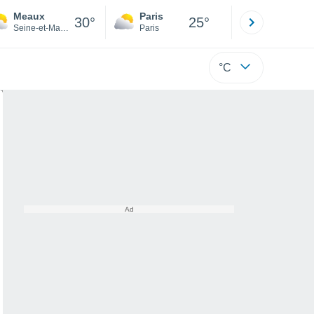
Meaux
Paris
Montpelli
30°
25°
Seine-et-Marne
Paris
Hérault
°C