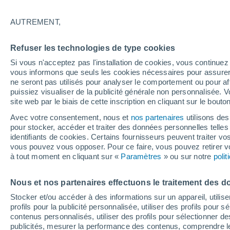
27°
AUTREMENT,
UV
4 Mod
Refuser les technologies de type cookies
Sensation de 26°
FPS
6-10
Si vous n'acceptez pas l'installation de cookies, vous continu
vous informons que seuls les cookies nécessaires pour assurer la
ne seront pas utilisés pour analyser le comportement ou pour af
puissiez visualiser de la publicité générale non personnalisée. V
Flash info
site web par le biais de cette inscription en cliquant sur le bouto
Vigilance orange : alerte aux orages violents 
Avec votre consentement, nous et
nos partenaires
utilisons des
pour stocker, accéder et traiter des données personnelles telles 
Météo 1 - 7 jours
Heure par heure
Actualité
Carte
identifiants de cookies. Certains fournisseurs peuvent traiter vo
vous pouvez vous opposer. Pour ce faire, vous pouvez retirer
à tout moment en cliquant sur «
Paramètres
» ou sur notre
poli
Demain
Mardi
M
Aujourd´hui
Nous et nos partenaires effectuons le traitement des d
10 Août
11 Août
9 Août
Stocker et/ou accéder à des informations sur un appareil, utilise
profils pour la publicité personnalisée, utiliser des profils pour 
contenus personnalisés, utiliser des profils pour sélectionner
publicités, mesurer la performance des contenus, comprendre le