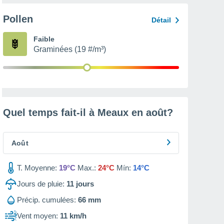
Pollen
Détail
Faible
Graminées (19 #/m³)
Quel temps fait-il à Meaux en
août
?
Août
T. Moyenne:
19°C
Max.:
24°C
Mín:
14°C
Jours de pluie:
11
jours
Précip. cumulées:
66 mm
Vent moyen:
11 km/h