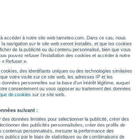
Vigilance jaune
Alerte orages de niveau modéré à
Meaux aujourd’hui
éré
ez à accéder à notre site web tameteo.com. Dans ce cas, nous
 navigation sur le site web seront installés, et que les cookies
ficher de la publicité ou du contenu personnalisé, bien que vous
ous pouvez refuser l'installation des cookies et accéder à notre
n « Refuser ».
!
 cookies, des identifiants uniques ou des technologies similaires
que votre visite sur ce site web, les adresses IP et les
 de couverture nuageuse
Radar de pluie
Satellites
Modèles
s données personnelles sur la base d'un intérêt légitime, auquel
 votre consentement ou vous opposer au traitement des données
tique de cookies
sur ce site web.
ercredi
Jeudi
Vendredi
Samedi
onnées suivant :
12 Août
13 Août
14 Août
15 Août
r des données limitées pour sélectionner la publicité, créer des
sélectionner des publicités personnalisées, créer des profils de
 des contenus personnalisés, mesurer la performance des
s publics par le biais de statistiques ou de combinaisons de
30%
40%