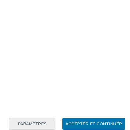
Calendrier lunaire
Lun
Mar
Mer
Jeu
Ven
Sam
Dim
9
10
11
12
13
14
15
16
17
18
19
20
21
22
PARAMÈTRES
ACCEPTER ET CONTINUER