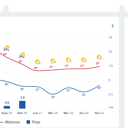
13
10
34°
30°
29°
7.5
27°
27°
27°
26°
5
20°
18°
18°
17°
17°
2.5
14°
1.4
13°
0.5
mm
Sam
15
Dim
16
Lun
17
Mar
18
Mer
19
Jeu
20
Ven
21
Minimum
Pluie