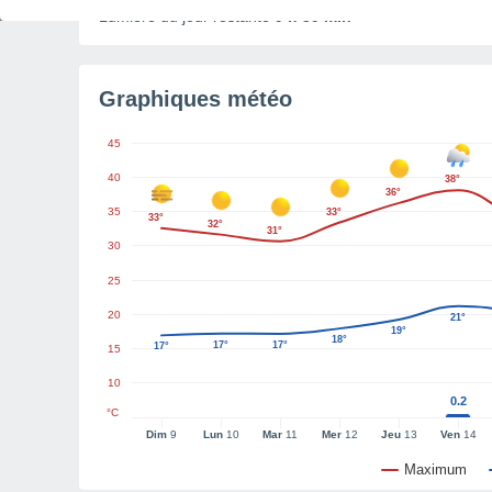
Lumière du jour restante
9 h 39 min
Graphiques météo
45
40
38°
36°
35
33°
33°
32°
31°
30
25
20
21°
19°
18°
17°
17°
17°
15
10
0.2
°C
Dim
9
Lun
10
Mar
11
Mer
12
Jeu
13
Ven
14
Maximum