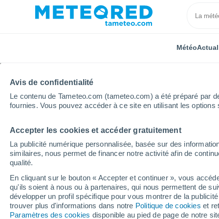
Météo
Actual
Avis de confidentialité
Le contenu de Tameteo.com (tameteo.com) a été préparé par des 
fournies. Vous pouvez accéder à ce site en utilisant les options 
Accepter les cookies et accéder gratuitement
Accueil
Île-de-France
Seine-et-Marne
Meaux
La publicité numérique personnalisée, basée sur des information
similaires, nous permet de financer notre activité afin de conti
Météo Meaux
qualité.
En cliquant sur le bouton « Accepter et continuer », vous accéde
12:11
Dimanche
qu'ils soient à nous ou à partenaires, qui nous permettent de sui
développer un profil spécifique pour vous montrer de la publicit
trouver plus d'informations dans notre
Politique de cookies
et re
Ciel variable
Paramètres des cookies
disponible au pied de page de notre si