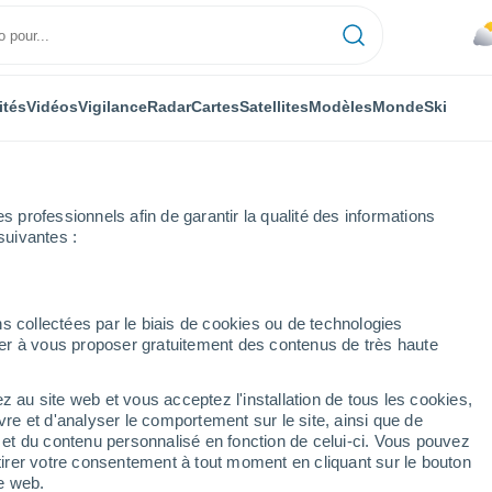
ités
Vidéos
Vigilance
Radar
Cartes
Satellites
Modèles
Monde
Ski
professionnels afin de garantir la qualité des informations
suivantes :
s collectées par le biais de cookies ou de technologies
nuer à vous proposer gratuitement des contenus de très haute
z au site web et vous acceptez l'installation de tous les cookies,
...
vre et d'analyser le comportement sur le site, ainsi que de
é et du contenu personnalisé en fonction de celui-ci. Vous pouvez
Heure par heure
tirer votre consentement à tout moment en cliquant sur le bouton
Ciel nuageux dans les
te web.
prochaines heures