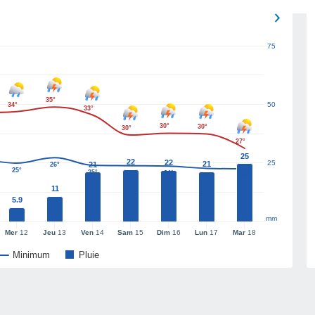
75
35°
50
34°
33°
30°
30°
30°
27°
25
22
22
25
21
21
26°
25°
25°
25°
24°
24°
24°
11
5.9
mm
Mer
12
Jeu
13
Ven
14
Sam
15
Dim
16
Lun
17
Mar
18
Minimum
Pluie