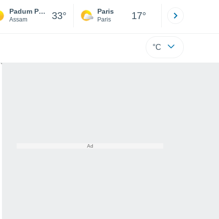
Padum Pukhuri
Paris
Montpelli
33°
17°
Assam
Paris
Hérault
°C