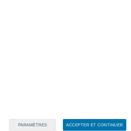
Calendrier lunaire
Lun
Mar
Mer
Jeu
Ven
Sam
Dim
6
7
8
9
10
11
12
13
14
15
16
17
18
19
PARAMÈTRES
ACCEPTER ET CONTINUER