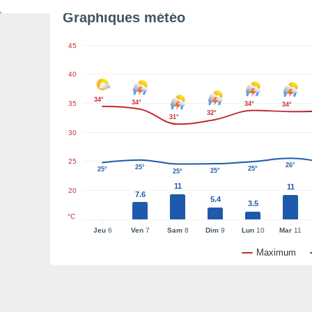
Graphiques météo
45
40
34°
34°
35
34°
34°
32°
31°
30
25
26°
25°
25°
25°
25°
25°
11
11
20
7.6
5.4
3.5
°C
Jeu
6
Ven
7
Sam
8
Dim
9
Lun
10
Mar
11
Maximum