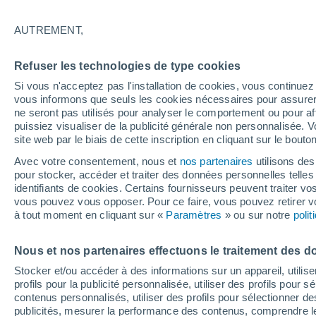
33°
AUTREMENT,
UV
10 Trè
élevé!
Refuser les technologies de type cookies
Sensation de 40°
FPS
25-50
Si vous n'acceptez pas l'installation de cookies, vous continu
vous informons que seuls les cookies nécessaires pour assurer la
ne seront pas utilisés pour analyser le comportement ou pour af
puissiez visualiser de la publicité générale non personnalisée. V
Flash info
site web par le biais de cette inscription en cliquant sur le bouto
Découvrez la tendance météo entre août et oc
Avec votre consentement, nous et
nos partenaires
utilisons des
pour stocker, accéder et traiter des données personnelles telles 
Météo 1 - 7 jours
Heure par heure
Actualité
Carte
identifiants de cookies. Certains fournisseurs peuvent traiter vo
vous pouvez vous opposer. Pour ce faire, vous pouvez retirer
à tout moment en cliquant sur «
Paramètres
» ou sur notre
poli
Demain
Samedi
D
Aujourd´hui
Nous et nos partenaires effectuons le traitement des d
7 Août
8 Août
6 Août
Stocker et/ou accéder à des informations sur un appareil, utilise
profils pour la publicité personnalisée, utiliser des profils pour 
contenus personnalisés, utiliser des profils pour sélectionner
publicités, mesurer la performance des contenus, comprendre le
80%
80%