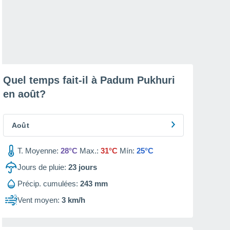
Quel temps fait-il à Padum Pukhuri
en
août
?
Août
T. Moyenne:
28°C
Max.:
31°C
Mín:
25°C
Jours de pluie:
23
jours
Précip. cumulées:
243 mm
Vent moyen:
3 km/h