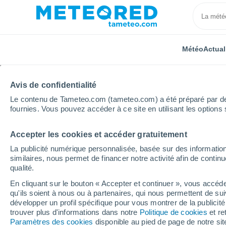
Météo
Actual
Avis de confidentialité
Le contenu de Tameteo.com (tameteo.com) a été préparé par des 
fournies. Vous pouvez accéder à ce site en utilisant les options 
Accepter les cookies et accéder gratuitement
Accueil
Inde
Assam
Padum Pukhuri
La publicité numérique personnalisée, basée sur des information
similaires, nous permet de financer notre activité afin de conti
Météo Padum Pukhuri
qualité.
En cliquant sur le bouton « Accepter et continuer », vous accéde
10:06
Jeudi
qu'ils soient à nous ou à partenaires, qui nous permettent de sui
développer un profil spécifique pour vous montrer de la publicit
trouver plus d'informations dans notre
Politique de cookies
et re
Ensoleillé
Paramètres des cookies
disponible au pied de page de notre si