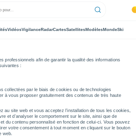
ités
Vidéos
Vigilance
Radar
Cartes
Satellites
Modèles
Monde
Ski
professionnels afin de garantir la qualité des informations
suivantes :
s collectées par le biais de cookies ou de technologies
nuer à vous proposer gratuitement des contenus de très haute
z au site web et vous acceptez l'installation de tous les cookies,
...
vre et d'analyser le comportement sur le site, ainsi que de
é et du contenu personnalisé en fonction de celui-ci. Vous pouvez
Heure par heure
tirer votre consentement à tout moment en cliquant sur le bouton
Chaleur humide et étouffante
te web.
dans les prochaines heures