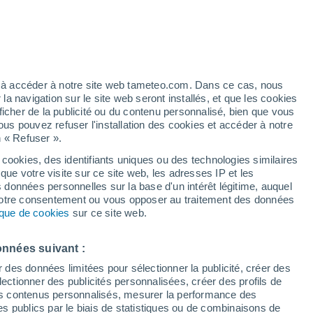
Ouragan
Dolphin À 3.706 km
s
ez à accéder à notre site web tameteo.com. Dans ce cas, nous
 navigation sur le site web seront installés, et que les cookies
ficher de la publicité ou du contenu personnalisé, bien que vous
ous pouvez refuser l'installation des cookies et accéder à notre
n « Refuser ».
tobre
 cookies, des identifiants uniques ou des technologies similaires
que votre visite sur ce site web, les adresses IP et les
 de couverture nuageuse
Radar de pluie
Satellites
Modèles
s données personnelles sur la base d'un intérêt légitime, auquel
 votre consentement ou vous opposer au traitement des données
tique de cookies
sur ce site web.
imanche
Lundi
Mardi
Mercredi
onnées suivant :
9 Août
10 Août
11 Août
12 Août
r des données limitées pour sélectionner la publicité, créer des
sélectionner des publicités personnalisées, créer des profils de
 des contenus personnalisés, mesurer la performance des
s publics par le biais de statistiques ou de combinaisons de
90%
80%
80%
90%