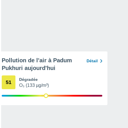
Pollution de l'air à Padum
Détail
Pukhuri aujourd'hui
Dégradée
51
O₃ (133 µg/m³)