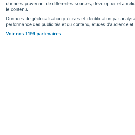
7.6 mm
11 mm
données provenant de différentes sources, développer et amélior
le contenu.
34°
/
25°
31°
/
25°
34°
/
25°
Données de géolocalisation précises et identification par analys
performance des publicités et du contenu, études d’audience e
12
-
23
km/h
9
-
22
km/h
8
7
-
15
km/h
Voir nos 1199 partenaires
Météo Padum Pukhuri aujourd´hui
, 6
Ensoleillé
33°
10:30
T. ressentie
40°
Éclaircies
33°
11:30
T. ressentie
41°
Éclaircies
34°
12:30
T. ressentie
41°
Éclaircies
34°
13:30
T. ressentie
42°