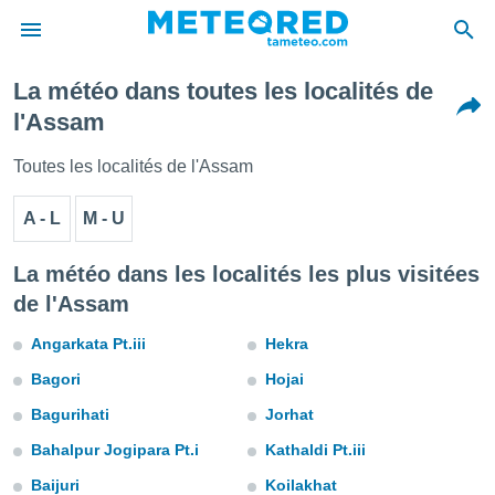
La météo dans toutes les localités de
e
l'Assam
ntialité
enu de
Toutes les localités de l'Assam
o.com
o.com) a
A - L
M - U
aré par
onnels
La météo dans les localités les plus visitées
arantir
de l'Assam
té des
ions
Angarkata Pt.iii
Hekra
. Vous
accéder
Bagori
Hojai
e en
 les
Bagurihati
Jorhat
s :
Bahalpur Jogipara Pt.i
Kathaldi Pt.iii
Baijuri
Koilakhat
r les