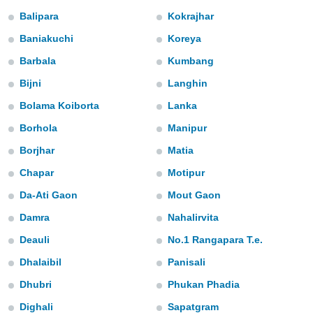
s et
Balipara
Kokrajhar
r
tement
Baniakuchi
Koreya
cité
Barbala
Kumbang
ue
Bijni
Langhin
lisée,
ACCEPTER
ur des
ET
Bolama Koiborta
Lanka
ions
CONTINUER
es par le
Borhola
Manipur
 cookies
Borjhar
Matia
PARAMÈTRES
gies
Chapar
Motipur
es, nous
de
Da-Ati Gaon
Mout Gaon
 notre
afin de
Damra
Nahalirvita
r à vous
Deauli
No.1 Rangapara T.e.
r
ment des
Dhalaibil
Panisali
 de très
alité.
Dhubri
Phukan Phadia
ant sur
Dighali
Sapatgram