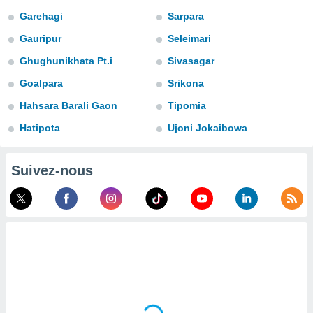
n «
Garehagi
Sarpara
 et
r »,
Gauripur
Seleimari
cédez au
 et vous
Ghughunikhata Pt.i
Sivasagar
z
Goalpara
Srikona
ation de
Hahsara Barali Gaon
Tipomia
qu'ils
 nous ou
Hatipota
Ujoni Jokaibowa
aires,
nt de
Suivez-nous
t
er le
ement
te, ainsi
per un
écifique
us
de la
 et du