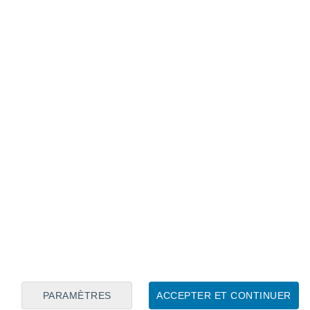
Calendrier lunaire
Lun
Mar
Mer
Jeu
Ven
Sam
Dim
9
10
11
12
13
14
15
16
17
18
19
20
21
22
PARAMÈTRES
ACCEPTER ET CONTINUER