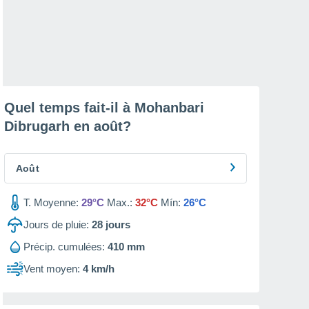
Quel temps fait-il à Mohanbari
Dibrugarh en
août
?
Août
T. Moyenne:
29°C
Max.:
32°C
Mín:
26°C
Jours de pluie:
28
jours
Précip. cumulées:
410 mm
Vent moyen:
4 km/h