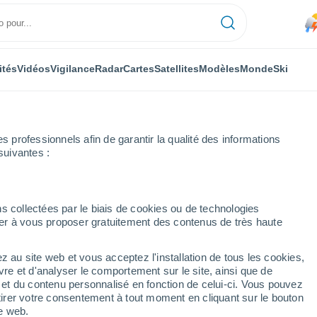
ités
Vidéos
Vigilance
Radar
Cartes
Satellites
Modèles
Monde
Ski
professionnels afin de garantir la qualité des informations
suivantes :
s collectées par le biais de cookies ou de technologies
nuer à vous proposer gratuitement des contenus de très haute
ugarh
z au site web et vous acceptez l'installation de tous les cookies,
...
vre et d'analyser le comportement sur le site, ainsi que de
é et du contenu personnalisé en fonction de celui-ci. Vous pouvez
Heure par heure
tirer votre consentement à tout moment en cliquant sur le bouton
Risque d´orages dans les
te web.
prochaines heures