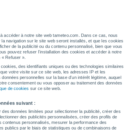
Ouragan
Dolphin À 2.591 km
Risque d'Indice UV 11+ Extrême!
ez à accéder à notre site web tameteo.com. Dans ce cas, nous
Durant la journée de demain
 navigation sur le site web seront installés, et que les cookies
ficher de la publicité ou du contenu personnalisé, bien que vous
ous pouvez refuser l'installation des cookies et accéder à notre
n « Refuser ».
!
 cookies, des identifiants uniques ou des technologies similaires
que votre visite sur ce site web, les adresses IP et les
Actualité
Carte de pluie
Satellites
Modèles
s données personnelles sur la base d'un intérêt légitime, auquel
 votre consentement ou vous opposer au traitement des données
tique de cookies
sur ce site web.
ercredi
Jeudi
Vendredi
Samedi
onnées suivant :
12 Août
13 Août
14 Août
15 Août
r des données limitées pour sélectionner la publicité, créer des
sélectionner des publicités personnalisées, créer des profils de
 des contenus personnalisés, mesurer la performance des
s publics par le biais de statistiques ou de combinaisons de
90%
90%
90%
90%