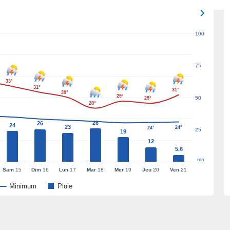
100
75
33°
31°
31°
30°
29°
50
29°
28°
26
26
24
23
24°
24°
25
19
12
5.6
mm
Sam
15
Dim
16
Lun
17
Mar
18
Mer
19
Jeu
20
Ven
21
Minimum
Pluie