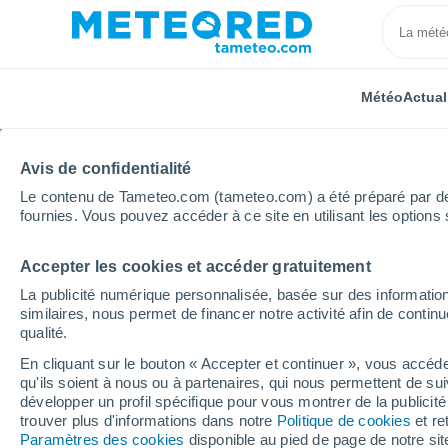
Météo
Actual
Avis de confidentialité
Le contenu de Tameteo.com (tameteo.com) a été préparé par des 
fournies. Vous pouvez accéder à ce site en utilisant les options 
Accepter les cookies et accéder gratuitement
Accueil
Inde
Assam
Mohanbari Dibrugarh
La publicité numérique personnalisée, basée sur des information
similaires, nous permet de financer notre activité afin de conti
Météo Mohanbari Dibr
qualité.
En cliquant sur le bouton « Accepter et continuer », vous accéde
16:45
Dimanche
qu'ils soient à nous ou à partenaires, qui nous permettent de sui
développer un profil spécifique pour vous montrer de la publicit
trouver plus d'informations dans notre
Politique de cookies
et re
Pluie faible
Paramètres des cookies
disponible au pied de page de notre si