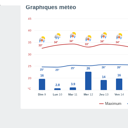
Graphiques météo
45
40
34°
34°
35
34°
34°
33°
33°
30
25
26°
26°
26
25°
25°
25°
16
16
14
20
3.9
2.8
°C
Dim
9
Lun
10
Mar
11
Mer
12
Jeu
13
Ven
14
Maximum