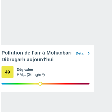
Pollution de l'air à Mohanbari
Détail
Dibrugarh aujourd'hui
Dégradée
49
PM₂₅ (36 µg/m³)