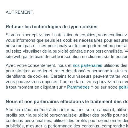
31°
AUTREMENT,
40%
Refuser les technologies de type cookies
Sensation de 39°
0.2 mm
Si vous n'acceptez pas l'installation de cookies, vous continu
vous informons que seuls les cookies nécessaires pour assurer la
ne seront pas utilisés pour analyser le comportement ou pour af
puissiez visualiser de la publicité générale non personnalisée. V
Flash info
site web par le biais de cette inscription en cliquant sur le bouto
Vigilance orange : alerte aux orages violents 
Avec votre consentement, nous et
nos partenaires
utilisons des
pour stocker, accéder et traiter des données personnelles telles 
Météo 1 - 7 jours
Heure par heure
Radar de pluie
identifiants de cookies. Certains fournisseurs peuvent traiter vo
vous pouvez vous opposer. Pour ce faire, vous pouvez retirer
à tout moment en cliquant sur «
Paramètres
» ou sur notre
poli
Demain
Mardi
M
Aujourd´hui
Nous et nos partenaires effectuons le traitement des d
10 Août
11 Août
9 Août
Stocker et/ou accéder à des informations sur un appareil, utilise
profils pour la publicité personnalisée, utiliser des profils pour 
contenus personnalisés, utiliser des profils pour sélectionner
publicités, mesurer la performance des contenus, comprendre le
80%
80%
90%