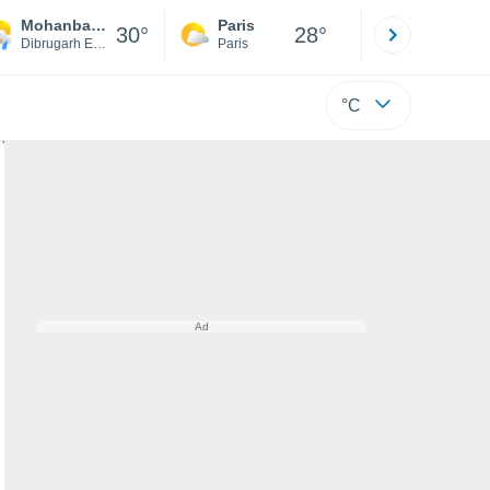
Mohanbari Airport
Paris
Montpelli
30°
28°
Dibrugarh East
Paris
Hérault
°C