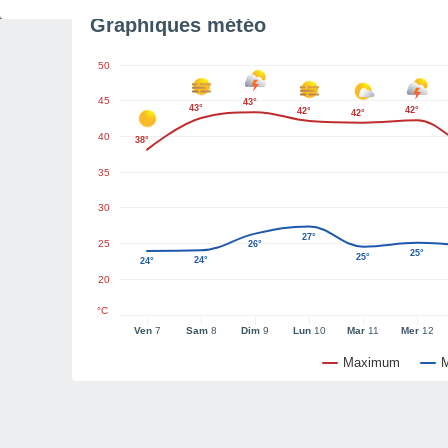
Graphiques météo
50
45
43°
43°
42°
42°
42°
40
38°
35
30
27°
25
26°
25°
25°
24°
24°
20
°C
Ven
7
Sam
8
Dim
9
Lun
10
Mar
11
Mer
12
Maximum