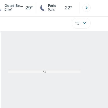
Oulad Ben Youssef
Paris
Montpelli
29°
22°
Chlef
Paris
Hérault
°C