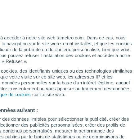
Vigilance orange
Alerte canicule de niveau élevé à
Oulad Ben Youssef aujourd’hui
artier
5%
ez à accéder à notre site web tameteo.com. Dans ce cas, nous
 navigation sur le site web seront installés, et que les cookies
ficher de la publicité ou du contenu personnalisé, bien que vous
ous pouvez refuser l'installation des cookies et accéder à notre
n « Refuser ».
de
 cookies, des identifiants uniques ou des technologies similaires
que votre visite sur ce site web, les adresses IP et les
des températures
Radar de pluie
Satellites
Modèles
s données personnelles sur la base d'un intérêt légitime, auquel
 votre consentement ou vous opposer au traitement des données
tique de cookies
sur ce site web.
Lundi
Mardi
Mercredi
Jeudi
onnées suivant :
10 Août
11 Août
12 Août
13 Août
r des données limitées pour sélectionner la publicité, créer des
sélectionner des publicités personnalisées, créer des profils de
 des contenus personnalisés, mesurer la performance des
s publics par le biais de statistiques ou de combinaisons de