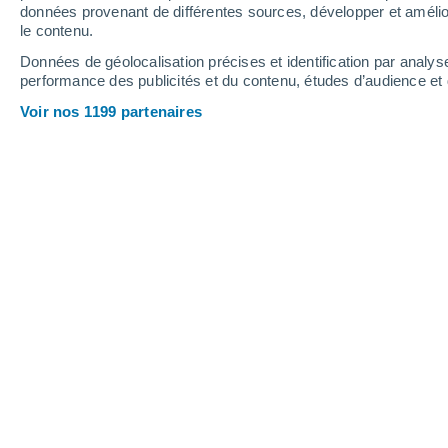
données provenant de différentes sources, développer et amélior
le contenu.
43°
/
24°
43°
/
26°
38°
/
24°
Données de géolocalisation précises et identification par analys
performance des publicités et du contenu, études d’audience e
16
-
34
km/h
14
-
35
km/h
12
16
-
37
km/h
Voir nos 1199 partenaires
Météo Oulad Ben Youssef aujourd´hu
Ensoleillé
36°
17:00
T. ressentie
37°
Ensoleillé
35°
18:00
T. ressentie
37°
Ensoleillé
33°
19:00
T. ressentie
36°
Ensoleillé
31°
20:00
T. ressentie
34°