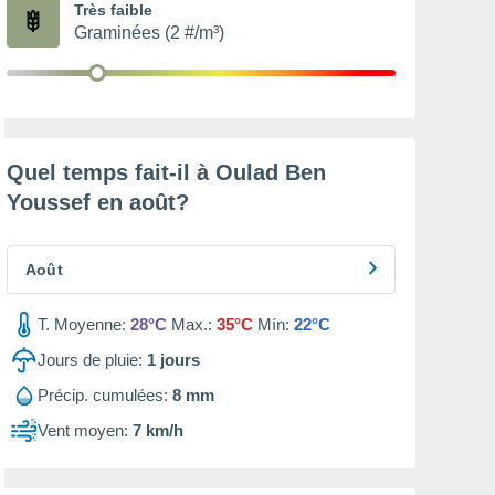
Très faible
Graminées (2 #/m³)
Quel temps fait-il à Oulad Ben
Youssef en
août
?
Août
T. Moyenne:
28°C
Max.:
35°C
Mín:
22°C
Jours de pluie:
1
jours
Précip. cumulées:
8 mm
Vent moyen:
7 km/h