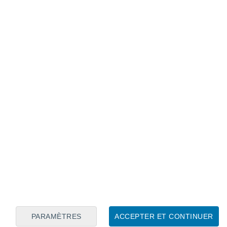
Calendrier lunaire
Lun
Mar
Mer
Jeu
Ven
Sam
Dim
7
8
9
10
11
12
13
14
15
16
17
18
19
20
PARAMÈTRES
ACCEPTER ET CONTINUER