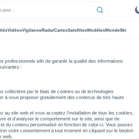
ités
Vidéos
Vigilance
Radar
Cartes
Satellites
Modèles
Monde
Ski
professionnels afin de garantir la qualité des informations
suivantes :
sef
s collectées par le biais de cookies ou de technologies
nuer à vous proposer gratuitement des contenus de très haute
sef
z au site web et vous acceptez l'installation de tous les cookies,
...
vre et d'analyser le comportement sur le site, ainsi que de
é et du contenu personnalisé en fonction de celui-ci. Vous pouvez
Heure par heure
tirer votre consentement à tout moment en cliquant sur le bouton
Ciel dégagé dans les prochaines
te web.
heures