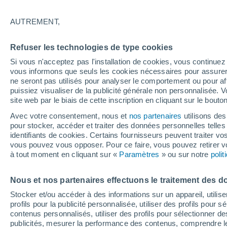
30°
AUTREMENT,
Dernier Qu
Refuser les technologies de type cookies
Éclairée:
3
Sensation de 34°
Si vous n'acceptez pas l'installation de cookies, vous continu
vous informons que seuls les cookies nécessaires pour assurer la
ne seront pas utilisés pour analyser le comportement ou pour af
puissiez visualiser de la publicité générale non personnalisée. V
Actualité
site web par le biais de cette inscription en cliquant sur le bouto
Le réchauffement climatique modifie le goût 
nos aliments
Avec votre consentement, nous et
nos partenaires
utilisons des
pour stocker, accéder et traiter des données personnelles telles 
Météo 1 - 7 jours
Heure par heure
Actualité
Carte 
identifiants de cookies. Certains fournisseurs peuvent traiter vo
vous pouvez vous opposer. Pour ce faire, vous pouvez retirer
à tout moment en cliquant sur «
Paramètres
» ou sur notre
poli
Demain
Dimanche
Aujourd´hui
Nous et nos partenaires effectuons le traitement des d
8 Août
9 Août
7 Août
Stocker et/ou accéder à des informations sur un appareil, utilise
profils pour la publicité personnalisée, utiliser des profils pour 
contenus personnalisés, utiliser des profils pour sélectionner
publicités, mesurer la performance des contenus, comprendre le