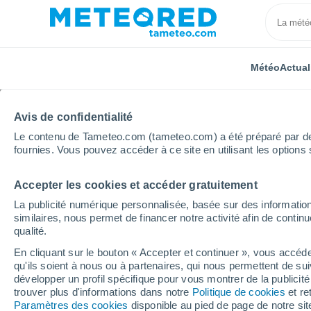
Météo
Actual
Avis de confidentialité
Le contenu de Tameteo.com (tameteo.com) a été préparé par des 
fournies. Vous pouvez accéder à ce site en utilisant les options 
Accepter les cookies et accéder gratuitement
Accueil
Algérie
Wilaya de Chlef
Oulad Ben Yous
La publicité numérique personnalisée, basée sur des information
similaires, nous permet de financer notre activité afin de conti
Météo Oulad Ben Yous
qualité.
En cliquant sur le bouton « Accepter et continuer », vous accéde
21:07
Vendredi
qu'ils soient à nous ou à partenaires, qui nous permettent de sui
développer un profil spécifique pour vous montrer de la publicit
trouver plus d'informations dans notre
Politique de cookies
et re
Ciel dégagé
Paramètres des cookies
disponible au pied de page de notre si