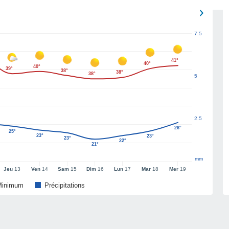
7.5
41°
40°
40°
39°
38°
38°
38°
5
2.5
26°
25°
23°
23°
23°
22°
21°
mm
Jeu
13
Ven
14
Sam
15
Dim
16
Lun
17
Mar
18
Mer
19
Minimum
Précipitations