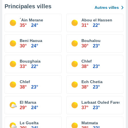
Principales villes
Autres villes
´Ain Merane
Abou el Hassen
35°
24°
31°
22°
Beni Haoua
Bouhalou
30°
24°
30°
23°
Bouzghaia
Chlef
33°
22°
38°
23°
Chlef
Ech Chetia
38°
23°
38°
23°
El Marsa
Larbaat Ouled Fares
29°
24°
37°
23°
Le Guelta
Matmata