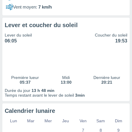
ires
ons le
Vent moyen:
7 km/h
ent des
es
 :
Lever et coucher du soleil
et/ou
Lever du soleil
Coucher du soleil
 à des
06:05
19:53
ions sur
eil,
des
limitées
nner la
, créer
Première lueur
Midi
Dernière lueur
ils pour
05:37
13:00
20:21
ité
Durée du jour
13 h 48 min
lisée,
Temps restant avant le lever de soleil
3min
des
our
nner des
Calendrier lunaire
és
lisées,
Lun
Mar
Mer
Jeu
Ven
Sam
Dim
s profils
7
8
9
enus