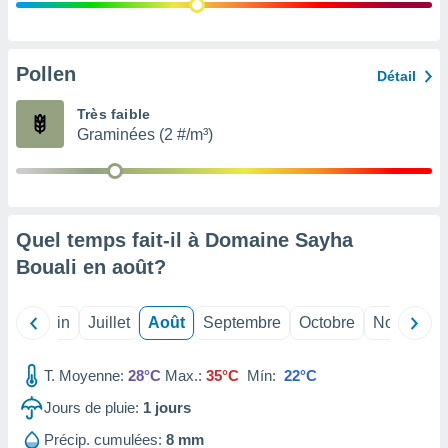
nées
lles sur
d'un
égitime,
Pollen
Détail
vous
vous
Très faible
 Pour ce
Graminées (2 #/m³)
ous
etirer
ement
 opposer
Quel temps fait-il à Domaine Sayha
ement
nées à
Bouali en
août
?
ment en
 sur «
res
» ou
Mai
Juin
Juillet
Août
Septembre
Octobre
Novembre
e
que de
kies
T. Moyenne:
28°C
Max.:
35°C
Mín:
22°C
ite web.
Jours de pluie:
1
jours
t nos
Précip. cumulées:
8 mm