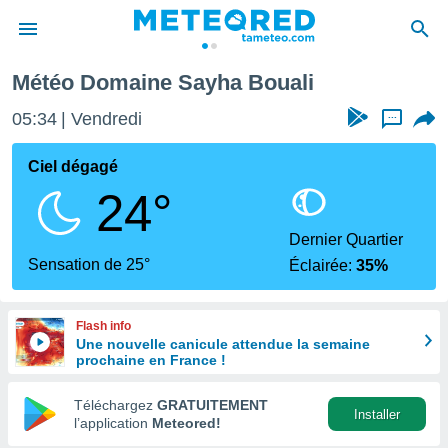
Météo Domaine Sayha Bouali
e
ntialité
05:34
Vendredi
...
enu de
o.com
Ciel dégagé
o.com) a
24°
aré par
onnels
Dernier Quartier
arantir
Sensation de 25°
Éclairée:
35%
té des
ions
. Vous
Flash info
accéder
Une nouvelle canicule attendue la semaine
e en
prochaine en France !
 les
Téléchargez
GRATUITEMENT
s :
Installer
l’application
Meteored!
r les