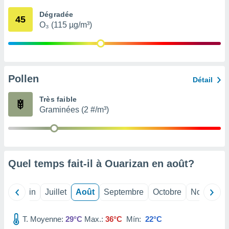
nées
Dégradée
lles sur
45
O₃ (115 µg/m³)
d'un
égitime,
vous
vous
 Pour ce
ous
Pollen
Détail
etirer
Très faible
ement
Graminées (2 #/m³)
 opposer
ement
nées à
ment en
 sur «
res
» ou
Quel temps fait-il à Ouarizan en
août
?
e
que de
kies
Mai
Juin
Juillet
Août
Septembre
Octobre
Novembre
ite web.
T. Moyenne:
29°C
Max.:
36°C
Mín:
22°C
t nos