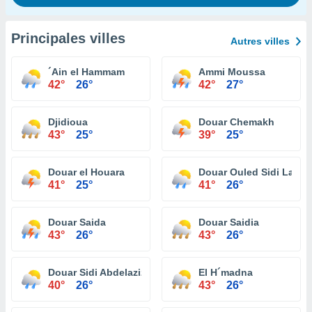
Principales villes
Autres villes
´Ain el Hammam
Ammi Moussa
42°
26°
42°
27°
Djidioua
Douar Chemakh
43°
25°
39°
25°
Douar el Houara
Douar Ouled Sidi Lazre
41°
25°
41°
26°
Douar Saida
Douar Saidia
43°
26°
43°
26°
Douar Sidi Abdelaziz
El H´madna
40°
26°
43°
26°