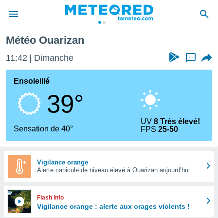
Météo Ouarizan
e
ntialité
11:42
Dimanche
...
enu de
o.com
Ensoleillé
o.com) a
39°
aré par
onnels
UV
8 Très élevé!
arantir
Sensation de 40°
FPS
25-50
té des
ions
. Vous
accéder
Vigilance orange
e en
Alerte canicule de niveau élevé à Ouarizan aujourd’hui
 les
s :
Flash info
Vigilance orange : alerte aux orages violents !
r les