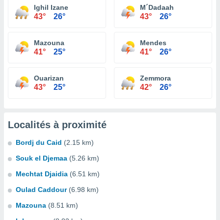
Ighil Izane
M´Dadaah
43°
26°
43°
26°
Mazouna
Mendes
41°
25°
41°
26°
Ouarizan
Zemmora
43°
25°
42°
26°
Localités à proximité
Bordj du Caid
(2.15 km)
Souk el Djemaa
(5.26 km)
Mechtat Djaidia
(6.51 km)
Oulad Caddour
(6.98 km)
Mazouna
(8.51 km)