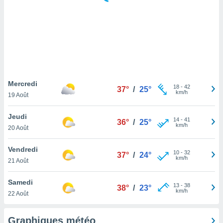
logies
e
s
tez pas
ation de
, vous
z à
à notre
Mercredi
18
-
42
37°
/
25°
km/h
19 Août
.com.
 cas,
Jeudi
14
-
41
us
36°
/
25°
km/h
20 Août
ns que
s
Vendredi
10
-
32
37°
/
24°
ires
km/h
21 Août
urer la
on sur le
Samedi
13
-
38
 seront
38°
/
23°
km/h
22 Août
, et que
ies ne
as
Graphiques météo