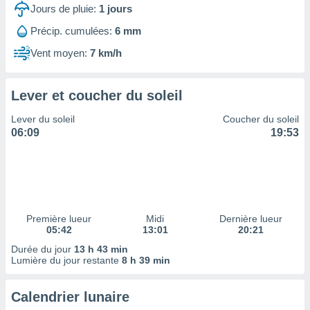
ires
Jours de pluie:
1
jours
ons le
ent des
Précip. cumulées:
6 mm
es
Vent moyen:
7 km/h
 :
et/ou
 à des
Lever et coucher du soleil
ions sur
eil,
Lever du soleil
Coucher du soleil
des
06:09
19:53
limitées
nner la
, créer
ils pour
ité
lisée,
Première lueur
Midi
Dernière lueur
05:42
13:01
20:21
des
our
Durée du jour
13 h 43 min
nner des
Lumière du jour restante
8 h 39 min
és
lisées,
Calendrier lunaire
s profils
enus