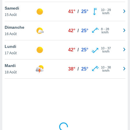
lisé en
Samedi
 de
10
-
29
41°
/
25°
km/h
15 Août
. Vous
rouver
Dimanche
8
-
28
42°
/
25°
ations
km/h
16 Août
re
que de
Lundi
kies
10
-
37
42°
/
25°
km/h
17 Août
r votre
ement à
ment en
Mardi
10
-
38
38°
/
25°
sur le
km/h
18 Août
res des
kies
le au
page de
te web.
MENT,
 les