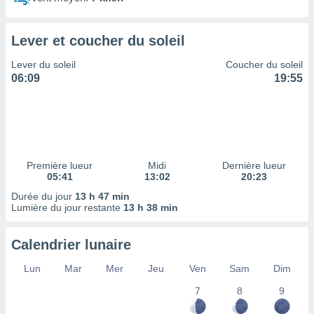
ires
ons le
ent des
Lever et coucher du soleil
es
 :
Lever du soleil
Coucher du soleil
et/ou
06:09
19:55
 à des
ions sur
eil,
des
limitées
Première lueur
Midi
Dernière lueur
nner la
05:41
13:02
20:23
, créer
ils pour
Durée du jour
13 h 47 min
ité
Lumière du jour restante
13 h 38 min
lisée,
des
Calendrier lunaire
our
nner des
Lun
Mar
Mer
Jeu
Ven
Sam
Dim
és
lisées,
7
8
9
s profils
enus