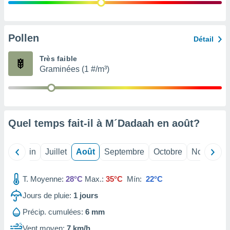
nées
lles sur
d'un
égitime,
Pollen
Détail
vous
vous
Très faible
 Pour ce
Graminées (1 #/m³)
ous
etirer
ement
 opposer
Quel temps fait-il à M´Dadaah en
août
?
ement
nées à
ment en
Mai
Juin
Juillet
Août
Septembre
Octobre
Novembre
 sur «
res
» ou
e
T. Moyenne:
28°C
Max.:
35°C
Mín:
22°C
que de
kies
Jours de pluie:
1
jours
ite web.
Précip. cumulées:
6 mm
t nos
Vent moyen:
7 km/h