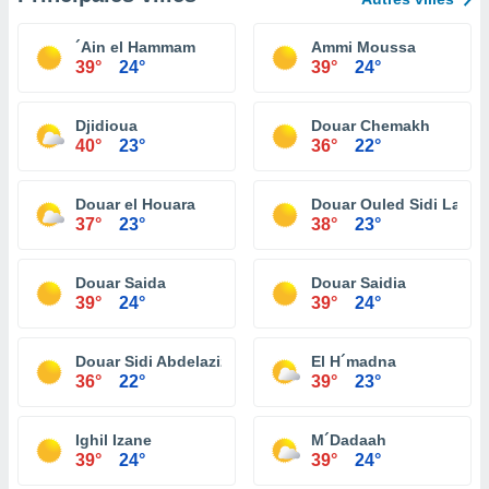
´Ain el Hammam
Ammi Moussa
39°
24°
39°
24°
Djidioua
Douar Chemakh
40°
23°
36°
22°
Douar el Houara
Douar Ouled Sidi Lazre
37°
23°
38°
23°
Douar Saida
Douar Saidia
39°
24°
39°
24°
Douar Sidi Abdelaziz
El H´madna
36°
22°
39°
23°
Ighil Izane
M´Dadaah
39°
24°
39°
24°