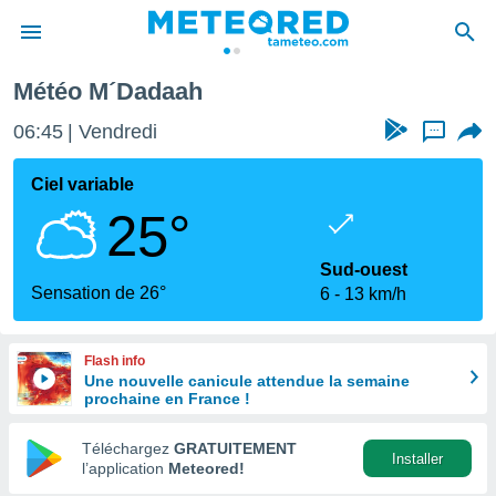
Météo M´Dadaah
e
ntialité
06:45
Vendredi
...
enu de
o.com
Ciel variable
o.com) a
25°
aré par
onnels
Sud-ouest
arantir
Sensation de 26°
6
13 km/h
té des
ions
. Vous
Flash info
accéder
Une nouvelle canicule attendue la semaine
e en
prochaine en France !
 les
Téléchargez
GRATUITEMENT
s :
Installer
l’application
Meteored!
r les