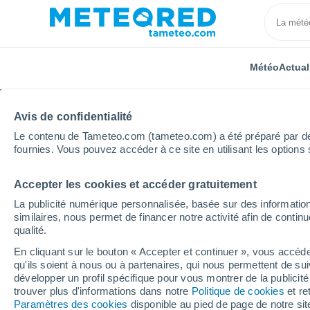
Météo
Actual
Avis de confidentialité
Le contenu de Tameteo.com (tameteo.com) a été préparé par des 
fournies. Vous pouvez accéder à ce site en utilisant les options 
Accepter les cookies et accéder gratuitement
Accueil
Algérie
Relizane
Douar el Houara
La publicité numérique personnalisée, basée sur des information
similaires, nous permet de financer notre activité afin de conti
Météo Douar el Houara
qualité.
En cliquant sur le bouton « Accepter et continuer », vous accéde
06:55
Samedi
qu'ils soient à nous ou à partenaires, qui nous permettent de sui
développer un profil spécifique pour vous montrer de la publicit
trouver plus d'informations dans notre
Politique de cookies
et re
Ensoleillé
Paramètres des cookies
disponible au pied de page de notre si