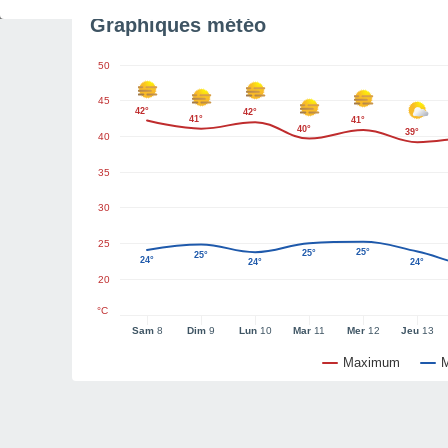
Graphiques météo
50
45
42°
42°
41°
41°
40°
39°
40
35
30
25
25°
25°
25°
24°
24°
24°
20
°C
Sam
8
Dim
9
Lun
10
Mar
11
Mer
12
Jeu
13
Maximum