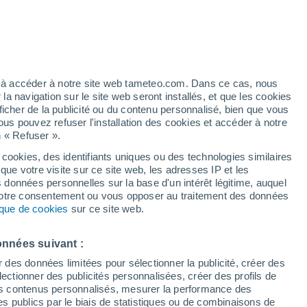
Vigilance orange
Alerte canicule de niveau élevé à
Douar el Houara aujourd’hui
ez à accéder à notre site web tameteo.com. Dans ce cas, nous
 navigation sur le site web seront installés, et que les cookies
ficher de la publicité ou du contenu personnalisé, bien que vous
ous pouvez refuser l'installation des cookies et accéder à notre
n « Refuser ».
 hors
 cookies, des identifiants uniques ou des technologies similaires
que votre visite sur ce site web, les adresses IP et les
des températures
Radar de pluie
Satellites
Modèles
s données personnelles sur la base d'un intérêt légitime, auquel
 votre consentement ou vous opposer au traitement des données
tique de cookies
sur ce site web.
Mardi
Mercredi
Jeudi
Vendredi
onnées suivant :
11 Août
12 Août
13 Août
14 Août
r des données limitées pour sélectionner la publicité, créer des
sélectionner des publicités personnalisées, créer des profils de
 des contenus personnalisés, mesurer la performance des
s publics par le biais de statistiques ou de combinaisons de