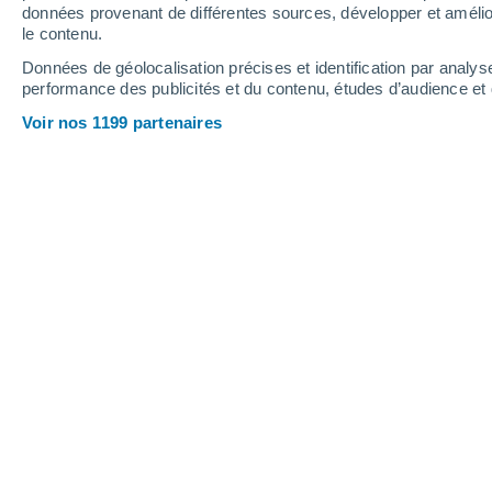
données provenant de différentes sources, développer et amélior
le contenu.
41°
/
25°
42°
/
24°
42°
/
24°
Données de géolocalisation précises et identification par analys
performance des publicités et du contenu, études d’audience e
13
-
30
km/h
17
-
37
km/h
14
18
-
36
km/h
Voir nos 1199 partenaires
Météo Douar el Houara aujourd´hui
, 
Ensoleillé
25°
07:00
T. ressentie
27°
Ensoleillé
27°
08:00
T. ressentie
29°
Ensoleillé
29°
09:00
T. ressentie
31°
Ensoleillé
35°
11:00
T. ressentie
36°