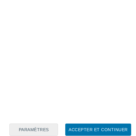
Calendrier lunaire
Lun
Mar
Mer
Jeu
Ven
Sam
Dim
8
9
10
11
12
13
14
15
16
17
18
19
20
21
PARAMÈTRES
ACCEPTER ET CONTINUER