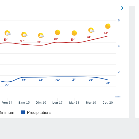
6
43°
41°
40°
40°
40°
39°
39°
4
2
24°
24°
24°
24°
24°
23°
22°
mm
Ven
14
Sam
15
Dim
16
Lun
17
Mar
18
Mer
19
Jeu
20
Minimum
Précipitations