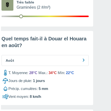
Très faible
Graminées (2 #/m³)
Quel temps fait-il à Douar el Houara
en
août
?
Août
T. Moyenne:
28°C
Max.:
34°C
Mín:
22°C
Jours de pluie:
1
jours
Précip. cumulées:
5 mm
Vent moyen:
8 km/h