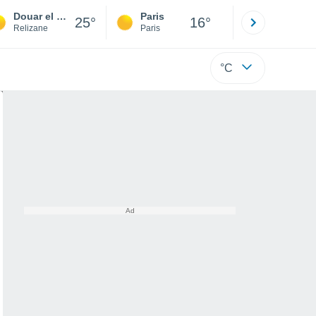
Douar el Houara
Paris
Montpelli
25°
16°
Relizane
Paris
Hérault
°C