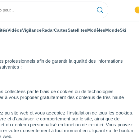
ités
Vidéos
Vigilance
Radar
Cartes
Satellites
Modèles
Monde
Ski
professionnels afin de garantir la qualité des informations
suivantes :
s collectées par le biais de cookies ou de technologies
nuer à vous proposer gratuitement des contenus de très haute
z au site web et vous acceptez l'installation de tous les cookies,
...
vre et d'analyser le comportement sur le site, ainsi que de
é et du contenu personnalisé en fonction de celui-ci. Vous pouvez
Heure par heure
tirer votre consentement à tout moment en cliquant sur le bouton
Ciel dégagé dans les prochaines
te web.
heures