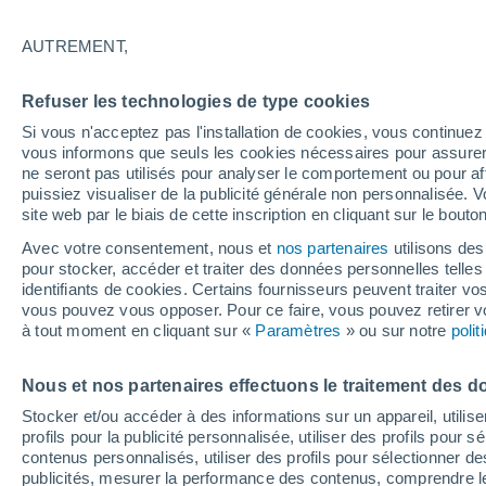
25°
AUTREMENT,
Sud-est
Refuser les technologies de type cookies
Sensation de 27°
0
-
3 km/h
Si vous n'acceptez pas l'installation de cookies, vous continu
vous informons que seuls les cookies nécessaires pour assurer la
ne seront pas utilisés pour analyser le comportement ou pour af
puissiez visualiser de la publicité générale non personnalisée. V
Astronomie
site web par le biais de cette inscription en cliquant sur le bouto
Alerte spatiale : un satellite privé envoyé à la
rescousse du télescope Swift de la NASA est
Avec votre consentement, nous et
nos partenaires
utilisons des
de contrôle
pour stocker, accéder et traiter des données personnelles telles 
Météo 1 - 7 jours
Heure par heure
Actualité
Carte 
identifiants de cookies. Certains fournisseurs peuvent traiter vo
vous pouvez vous opposer. Pour ce faire, vous pouvez retirer
à tout moment en cliquant sur «
Paramètres
» ou sur notre
poli
Demain
Lundi
Aujourd´hui
Nous et nos partenaires effectuons le traitement des d
9 Août
10 Août
8 Août
Stocker et/ou accéder à des informations sur un appareil, utilise
profils pour la publicité personnalisée, utiliser des profils pour 
contenus personnalisés, utiliser des profils pour sélectionner
publicités, mesurer la performance des contenus, comprendre le