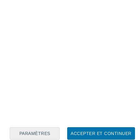
Calendrier lunaire
Lun
Mar
Mer
Jeu
Ven
Sam
Dim
8
9
10
11
12
13
14
15
16
17
18
19
20
21
PARAMÈTRES
ACCEPTER ET CONTINUER