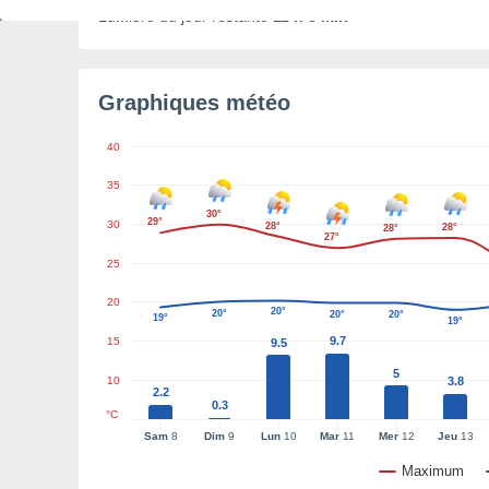
Lumière du jour restante
11 h 3 min
Graphiques météo
40
35
30°
29°
30
28°
28°
28°
27°
25
20
20°
20°
20°
20°
19°
19°
9.7
15
9.5
5
10
3.8
2.2
0.3
°C
Sam
8
Dim
9
Lun
10
Mar
11
Mer
12
Jeu
13
Maximum