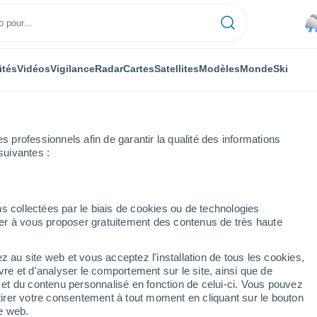
ités
Vidéos
Vigilance
Radar
Cartes
Satellites
Modèles
Monde
Ski
professionnels afin de garantir la qualité des informations
suivantes :
s collectées par le biais de cookies ou de technologies
nuer à vous proposer gratuitement des contenus de très haute
z au site web et vous acceptez l'installation de tous les cookies,
...
vre et d'analyser le comportement sur le site, ainsi que de
é et du contenu personnalisé en fonction de celui-ci. Vous pouvez
Heure par heure
tirer votre consentement à tout moment en cliquant sur le bouton
Pluie faible dans les prochaines
te web.
heures