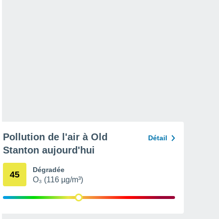
Pollution de l'air à Old
Détail
Stanton aujourd'hui
Dégradée
45
O₃ (116 µg/m³)