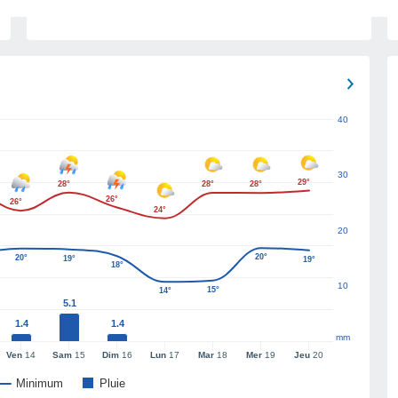
40
30
29°
28°
28°
28°
26°
26°
24°
20
20°
20°
19°
19°
18°
10
15°
14°
5.1
1.4
1.4
mm
Ven
14
Sam
15
Dim
16
Lun
17
Mar
18
Mer
19
Jeu
20
Minimum
Pluie