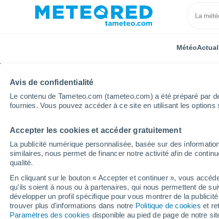
Météo
Actual
Avis de confidentialité
Le contenu de Tameteo.com (tameteo.com) a été préparé par des 
fournies. Vous pouvez accéder à ce site en utilisant les options 
Accepter les cookies et accéder gratuitement
Accueil
États-Unis
Pennsylvanie
Old Stanton
La publicité numérique personnalisée, basée sur des information
similaires, nous permet de financer notre activité afin de conti
Météo Old Stanton - PA
qualité.
En cliquant sur le bouton « Accepter et continuer », vous accéde
09:51
Samedi
qu'ils soient à nous ou à partenaires, qui nous permettent de sui
développer un profil spécifique pour vous montrer de la publicit
trouver plus d'informations dans notre
Politique de cookies
et re
Pluie faible
Paramètres des cookies
disponible au pied de page de notre si