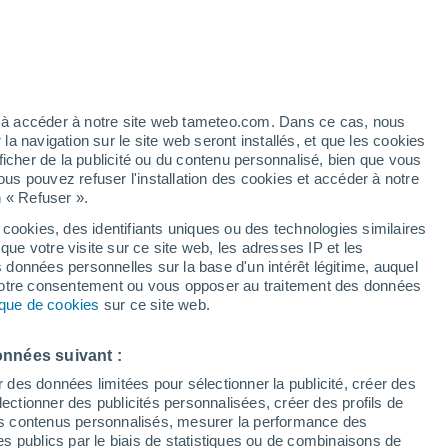
ez à accéder à notre site web tameteo.com. Dans ce cas, nous
 navigation sur le site web seront installés, et que les cookies
ficher de la publicité ou du contenu personnalisé, bien que vous
ous pouvez refuser l'installation des cookies et accéder à notre
n « Refuser ».
 cookies, des identifiants uniques ou des technologies similaires
que votre visite sur ce site web, les adresses IP et les
Actualité
Carte de pluie
Satellites
Modèles
s données personnelles sur la base d'un intérêt légitime, auquel
 votre consentement ou vous opposer au traitement des données
tique de cookies
sur ce site web.
Mardi
Mercredi
Jeudi
Vendredi
onnées suivant :
11 Août
12 Août
13 Août
14 Août
r des données limitées pour sélectionner la publicité, créer des
sélectionner des publicités personnalisées, créer des profils de
 des contenus personnalisés, mesurer la performance des
s publics par le biais de statistiques ou de combinaisons de
90%
90%
90%
60%