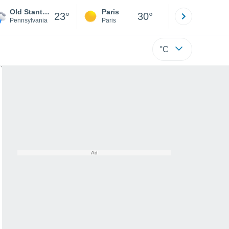
Old Stanton
Paris
Montpelli
23°
30°
Pennsylvania
Paris
Hérault
°C