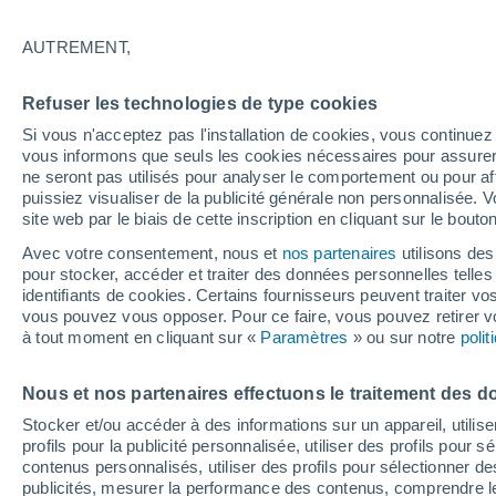
23°
AUTREMENT,
50%
Refuser les technologies de type cookies
Sensation de 22°
0.2 mm
Si vous n'acceptez pas l'installation de cookies, vous continu
vous informons que seuls les cookies nécessaires pour assurer la
ne seront pas utilisés pour analyser le comportement ou pour af
puissiez visualiser de la publicité générale non personnalisée. V
Flash info
site web par le biais de cette inscription en cliquant sur le bouto
Encore de la chaleur !
Avec votre consentement, nous et
nos partenaires
utilisons des
pour stocker, accéder et traiter des données personnelles telles 
Météo 1 - 7 jours
Heure par heure
Radar de pluie
identifiants de cookies. Certains fournisseurs peuvent traiter vo
vous pouvez vous opposer. Pour ce faire, vous pouvez retirer
à tout moment en cliquant sur «
Paramètres
» ou sur notre
poli
Demain
Lundi
Aujourd´hui
Nous et nos partenaires effectuons le traitement des d
9 Août
10 Août
8 Août
Stocker et/ou accéder à des informations sur un appareil, utilise
profils pour la publicité personnalisée, utiliser des profils pour 
contenus personnalisés, utiliser des profils pour sélectionner
publicités, mesurer la performance des contenus, comprendre le
60%
80%
80%