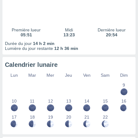
ires
ons le
ent des
es
 :
Première lueur
Midi
Dernière lueur
et/ou
05:51
13:23
20:54
 à des
Durée du jour
14 h 2 min
ions sur
Lumière du jour restante
12 h 36 min
eil,
des
limitées
Calendrier lunaire
nner la
Lun
Mar
Mer
Jeu
Ven
Sam
Dim
, créer
ils pour
9
ité
lisée,
10
11
12
13
14
15
16
des
our
nner des
17
18
19
20
21
22
és
lisées,
s profils
enus