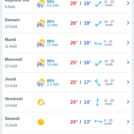
50%
n «
11
-
23
28°
/
18°
0.2 mm
km/h
9 Août
 et
r »,
cédez au
Demain
80%
16
-
37
26°
/
19°
 et vous
11 mm
km/h
10 Août
z
ation de
Mardi
80%
9
-
21
26°
/
18°
17 mm
km/h
11 Août
qu'ils
 nous ou
aires,
Mercredi
90%
14
-
35
25°
/
16°
14 mm
km/h
12 Août
nt de
t
Jeudi
80%
16
-
37
er le
25°
/
17°
1.3 mm
km/h
13 Août
ement
te, ainsi
Vendredi
11
-
20
24°
/
14°
km/h
per un
14 Août
écifique
us
Samedi
6
-
20
de la
24°
/
13°
km/h
15 Août
 et du