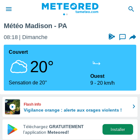
Météo Madison - PA
e
ntialité
08:18
Dimanche
...
enu de
o.com
Couvert
o.com) a
20°
aré par
onnels
Ouest
arantir
Sensation de 20°
9
20 km/h
té des
ions
. Vous
accéder
Flash info
e en
Vigilance orange : alerte aux orages violents !
 les
Téléchargez
GRATUITEMENT
s :
Installer
l’application
Meteored!
r les