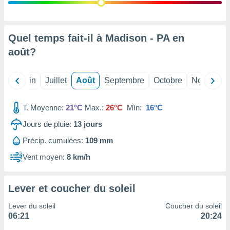
nées
lles sur
d'un
égitime,
Quel temps fait-il à Madison - PA en
vous
août
?
vous
 Pour ce
ous
Mai
Juin
Juillet
Août
Septembre
Octobre
Novembre
etirer
ement
T. Moyenne:
21°C
Max.:
26°C
Mín:
16°C
 opposer
ement
Jours de pluie:
13
jours
nées à
Précip. cumulées:
109 mm
ment en
 sur «
Vent moyen:
8 km/h
res
» ou
e
que de
Lever et coucher du soleil
kies
ite web.
Lever du soleil
Coucher du soleil
06:21
20:24
t nos