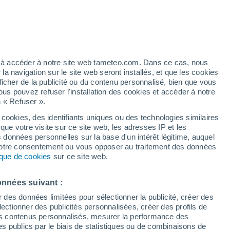
artier
3%
ez à accéder à notre site web tameteo.com. Dans ce cas, nous
 navigation sur le site web seront installés, et que les cookies
ficher de la publicité ou du contenu personnalisé, bien que vous
ous pouvez refuser l'installation des cookies et accéder à notre
n « Refuser ».
 cookies, des identifiants uniques ou des technologies similaires
que votre visite sur ce site web, les adresses IP et les
 de couverture nuageuse
Radar de pluie
Satellites
Modèles
s données personnelles sur la base d'un intérêt légitime, auquel
 votre consentement ou vous opposer au traitement des données
tique de cookies
sur ce site web.
Lundi
Mardi
Mercredi
Jeudi
onnées suivant :
10 Août
11 Août
12 Août
13 Août
r des données limitées pour sélectionner la publicité, créer des
sélectionner des publicités personnalisées, créer des profils de
 des contenus personnalisés, mesurer la performance des
s publics par le biais de statistiques ou de combinaisons de
60%