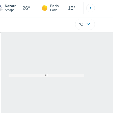
Nazare
Paris
Montpelli
26°
15°
Amapá
Paris
Hérault
°C