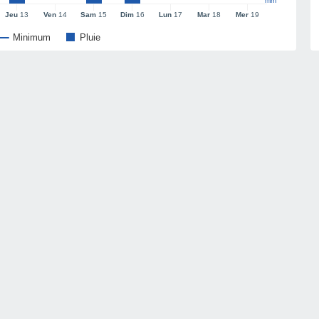
mm
Jeu
13
Ven
14
Sam
15
Dim
16
Lun
17
Mar
18
Mer
19
Minimum
Pluie