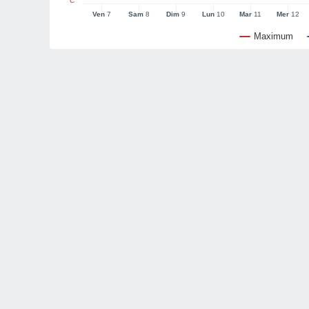
°C
Ven
7
Sam
8
Dim
9
Lun
10
Mar
11
Mer
12
Maximum