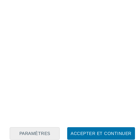
Calendrier lunaire
Lun
Mar
Mer
Jeu
Ven
Sam
Dim
7
8
9
10
11
12
13
14
15
16
PARAMÈTRES
ACCEPTER ET CONTINUER