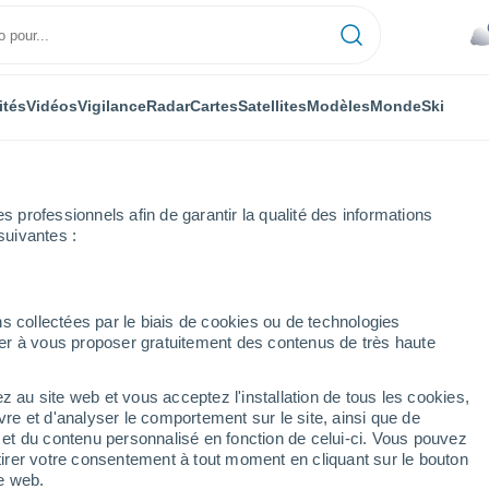
ités
Vidéos
Vigilance
Radar
Cartes
Satellites
Modèles
Monde
Ski
professionnels afin de garantir la qualité des informations
suivantes :
s collectées par le biais de cookies ou de technologies
nuer à vous proposer gratuitement des contenus de très haute
z au site web et vous acceptez l'installation de tous les cookies,
...
vre et d'analyser le comportement sur le site, ainsi que de
é et du contenu personnalisé en fonction de celui-ci. Vous pouvez
Heure par heure
tirer votre consentement à tout moment en cliquant sur le bouton
Ciel nuageux dans les
te web.
prochaines heures