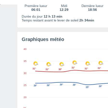
Première lueur
Midi
Dernière lueur
06:01
12:29
18:56
Durée du jour
12 h 13 min
Temps restant avant le lever de soleil
2h 34min
Graphiques météo
40
35
31°
31°
31°
31°
31°
30°
30
26°
26°
25
26°
26°
26°
25°
20