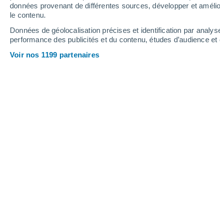
données provenant de différentes sources, développer et amélior
le contenu.
31°
/
26°
30°
/
26°
31°
/
26°
Données de géolocalisation précises et identification par analys
performance des publicités et du contenu, études d’audience e
18
-
41
km/h
18
-
40
km/h
16
18
-
42
km/h
Voir nos 1199 partenaires
Météo Nazare - AP aujourd´hui
, 7 aoû
Ciel variable
26°
03:00
T. ressentie
28°
Ciel variable
26°
04:00
T. ressentie
28°
Ciel variable
26°
05:00
T. ressentie
29°
Ciel variable
26°
06:00
T. ressentie
29°