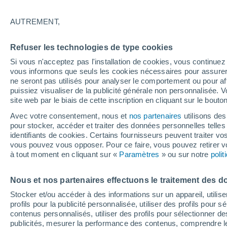
26°
AUTREMENT,
Dernier Qu
Refuser les technologies de type cookies
Éclairée:
3
Sensation de 28°
Si vous n'acceptez pas l'installation de cookies, vous continu
vous informons que seuls les cookies nécessaires pour assurer la
ne seront pas utilisés pour analyser le comportement ou pour af
puissiez visualiser de la publicité générale non personnalisée. V
Flash info
site web par le biais de cette inscription en cliquant sur le bouto
Une nouvelle canicule attendue la semaine
prochaine en France !
Avec votre consentement, nous et
nos partenaires
utilisons des
pour stocker, accéder et traiter des données personnelles telles 
Météo 1 - 7 jours
Heure par heure
Actualité
Carte
identifiants de cookies. Certains fournisseurs peuvent traiter vo
vous pouvez vous opposer. Pour ce faire, vous pouvez retirer
à tout moment en cliquant sur «
Paramètres
» ou sur notre
poli
Demain
Dimanche
Aujourd´hui
Nous et nos partenaires effectuons le traitement des d
8 Août
9 Août
7 Août
Stocker et/ou accéder à des informations sur un appareil, utilise
profils pour la publicité personnalisée, utiliser des profils pour 
contenus personnalisés, utiliser des profils pour sélectionner
publicités, mesurer la performance des contenus, comprendre le