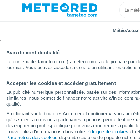
Météo
Actual
Avis de confidentialité
Le contenu de Tameteo.com (tameteo.com) a été préparé par des 
fournies. Vous pouvez accéder à ce site en utilisant les options 
Accepter les cookies et accéder gratuitement
Accueil
Brésil
État de l'Amapá
Nazare
La publicité numérique personnalisée, basée sur des information
similaires, nous permet de financer notre activité afin de conti
Météo Nazare - AP
qualité.
En cliquant sur le bouton « Accepter et continuer », vous accéde
03:27
Vendredi
qu'ils soient à nous ou à partenaires, qui nous permettent de sui
développer un profil spécifique pour vous montrer de la publicit
trouver plus d'informations dans notre
Politique de cookies
et re
Ciel variable
Paramètres des cookies
disponible au pied de page de notre si