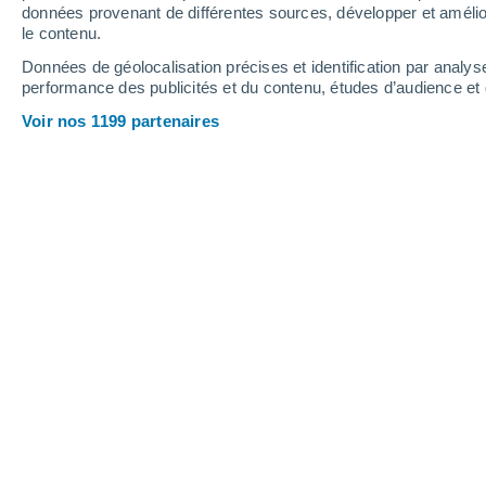
1 mm
données provenant de différentes sources, développer et amélior
le contenu.
33°
/
21°
33°
/
21°
33°
/
22°
Données de géolocalisation précises et identification par analys
performance des publicités et du contenu, études d’audience e
14
-
34
km/h
14
-
35
km/h
15
14
-
34
km/h
Voir nos 1199 partenaires
Météo Lorenz - AP aujourd´hui
, 6 aoû
Ciel variable
23°
04:00
T. ressentie
20°
Ciel variable
22°
05:00
T. ressentie
19°
Ciel variable
22°
06:00
T. ressentie
19°
Ciel variable
25°
08:00
T. ressentie
26°