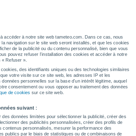
artier
4%
ez à accéder à notre site web tameteo.com. Dans ce cas, nous
 navigation sur le site web seront installés, et que les cookies
ficher de la publicité ou du contenu personnalisé, bien que vous
ous pouvez refuser l'installation des cookies et accéder à notre
n « Refuser ».
tobre
 cookies, des identifiants uniques ou des technologies similaires
que votre visite sur ce site web, les adresses IP et les
 de couverture nuageuse
Radar de pluie
Satellites
Modèles
s données personnelles sur la base d'un intérêt légitime, auquel
 votre consentement ou vous opposer au traitement des données
tique de cookies
sur ce site web.
imanche
Lundi
Mardi
Mercredi
onnées suivant :
9 Août
10 Août
11 Août
12 Août
r des données limitées pour sélectionner la publicité, créer des
sélectionner des publicités personnalisées, créer des profils de
 des contenus personnalisés, mesurer la performance des
s publics par le biais de statistiques ou de combinaisons de
70%
80%