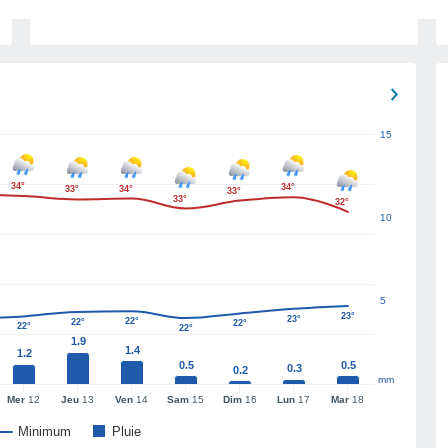
15
34°
34°
33°
34°
33°
33°
32°
10
5
23°
23°
22°
22°
22°
22°
22°
1.9
1.4
1.2
0.5
0.5
0.3
0.2
mm
Mer
12
Jeu
13
Ven
14
Sam
15
Dim
16
Lun
17
Mar
18
Minimum
Pluie