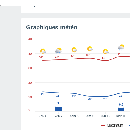
Temps restant avant le lever de soleil
2h 25min
Graphiques météo
40
35
34°
33°
33°
33°
33°
33°
30
25
22°
21°
21°
21°
20
20°
20°
1
0.8
°C
Jeu
6
Ven
7
Sam
8
Dim
9
Lun
10
Mar
11
Maximum