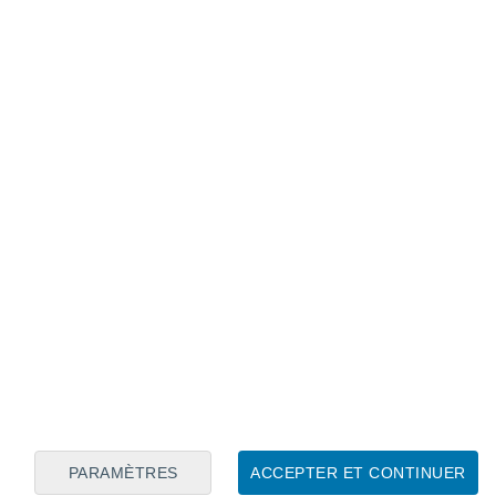
Calendrier lunaire
Lun
Mar
Mer
Jeu
Ven
Sam
Dim
6
7
8
9
10
11
12
13
14
15
16
17
18
19
PARAMÈTRES
ACCEPTER ET CONTINUER