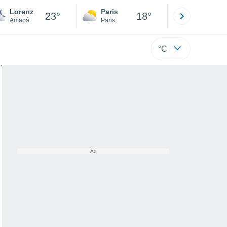
Lorenz
Paris
Montpelli
23°
18°
Amapá
Paris
Hérault
°C