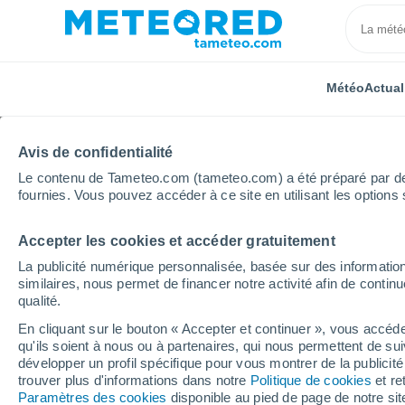
Météo
Actual
Avis de confidentialité
Le contenu de Tameteo.com (tameteo.com) a été préparé par des 
fournies. Vous pouvez accéder à ce site en utilisant les options 
Accepter les cookies et accéder gratuitement
Accueil
Brésil
État de l'Amapá
Lorenz
La publicité numérique personnalisée, basée sur des information
similaires, nous permet de financer notre activité afin de conti
Météo Lorenz - AP
qualité.
En cliquant sur le bouton « Accepter et continuer », vous accéde
03:39
Jeudi
qu'ils soient à nous ou à partenaires, qui nous permettent de sui
développer un profil spécifique pour vous montrer de la publicit
trouver plus d'informations dans notre
Politique de cookies
et re
Ciel variable
Paramètres des cookies
disponible au pied de page de notre si