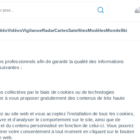
ités
Vidéos
Vigilance
Radar
Cartes
Satellites
Modèles
Monde
Ski
professionnels afin de garantir la qualité des informations
suivantes :
s collectées par le biais de cookies ou de technologies
nuer à vous proposer gratuitement des contenus de très haute
z au site web et vous acceptez l'installation de tous les cookies,
...
vre et d'analyser le comportement sur le site, ainsi que de
é et du contenu personnalisé en fonction de celui-ci. Vous pouvez
Heure par heure
tirer votre consentement à tout moment en cliquant sur le bouton
Ciel nuageux dans les
te web.
prochaines heures