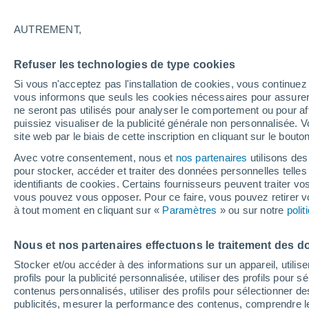
23°
AUTREMENT,
Dernier Qu
Refuser les technologies de type cookies
Éclairée:
4
Sensation de 20°
Si vous n'acceptez pas l'installation de cookies, vous continu
vous informons que seuls les cookies nécessaires pour assurer la
ne seront pas utilisés pour analyser le comportement ou pour af
puissiez visualiser de la publicité générale non personnalisée. V
Flash info
site web par le biais de cette inscription en cliquant sur le bouto
Découvrez la tendance météo entre août et oc
Avec votre consentement, nous et
nos partenaires
utilisons des
pour stocker, accéder et traiter des données personnelles telles 
Météo 1 - 7 jours
Heure par heure
Actualité
Carte
identifiants de cookies. Certains fournisseurs peuvent traiter vo
vous pouvez vous opposer. Pour ce faire, vous pouvez retirer
à tout moment en cliquant sur «
Paramètres
» ou sur notre
poli
Demain
Samedi
D
Aujourd´hui
Nous et nos partenaires effectuons le traitement des d
7 Août
8 Août
6 Août
Stocker et/ou accéder à des informations sur un appareil, utilise
profils pour la publicité personnalisée, utiliser des profils pour 
contenus personnalisés, utiliser des profils pour sélectionner
publicités, mesurer la performance des contenus, comprendre le
50%