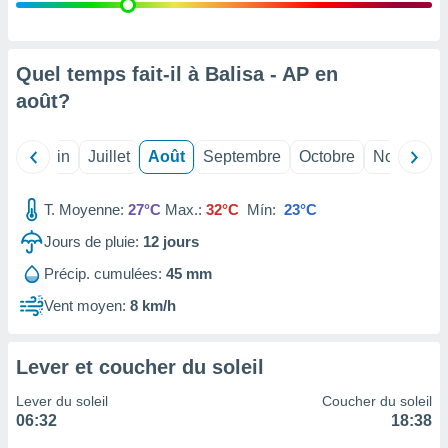
nées
lles sur
d'un
égitime,
Quel temps fait-il à Balisa - AP en
vous
août
?
vous
 Pour ce
ous
Mai
Juin
Juillet
Août
Septembre
Octobre
Novembre
etirer
ement
T. Moyenne:
27°C
Max.:
32°C
Mín:
23°C
 opposer
ement
Jours de pluie:
12
jours
nées à
Précip. cumulées:
45 mm
ment en
 sur «
Vent moyen:
8 km/h
res
» ou
e
que de
Lever et coucher du soleil
kies
ite web.
Lever du soleil
Coucher du soleil
06:32
18:38
t nos