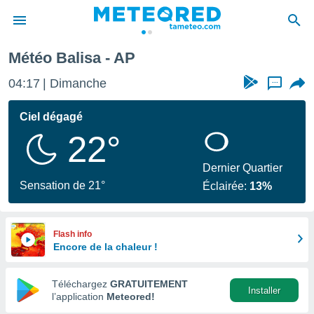
Météo Balisa - AP
e
ntialité
04:17
Dimanche
...
enu de
o.com
Ciel dégagé
o.com) a
22°
aré par
onnels
Dernier Quartier
arantir
Sensation de 21°
Éclairée:
13%
té des
ions
. Vous
accéder
Flash info
e en
Encore de la chaleur !
 les
Téléchargez
GRATUITEMENT
s :
Installer
l’application
Meteored!
r les