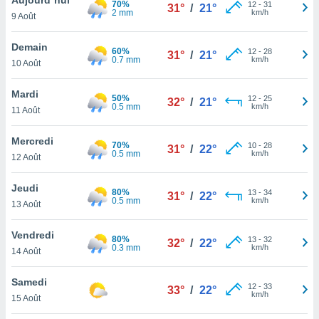
70%
n «
12
-
31
31°
/
21°
2 mm
km/h
9 Août
 et
r »,
cédez au
Demain
60%
12
-
28
31°
/
21°
 et vous
0.7 mm
km/h
10 Août
z
ation de
Mardi
50%
12
-
25
32°
/
21°
0.5 mm
km/h
11 Août
qu'ils
 nous ou
aires,
Mercredi
70%
10
-
28
31°
/
22°
0.5 mm
km/h
12 Août
nt de
t
Jeudi
80%
13
-
34
er le
31°
/
22°
0.5 mm
km/h
13 Août
ement
te, ainsi
Vendredi
80%
13
-
32
32°
/
22°
0.3 mm
km/h
per un
14 Août
écifique
us
Samedi
12
-
33
de la
33°
/
22°
km/h
15 Août
 et du