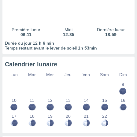
ires
ons le
ent des
es
 :
Première lueur
Midi
Dernière lueur
et/ou
06:11
12:35
18:59
 à des
Durée du jour
12 h 6 min
ions sur
Temps restant avant le lever de soleil
1h 53min
eil,
des
limitées
Calendrier lunaire
nner la
Lun
Mar
Mer
Jeu
Ven
Sam
Dim
, créer
ils pour
9
ité
lisée,
10
11
12
13
14
15
16
des
our
nner des
17
18
19
20
21
22
és
lisées,
s profils
enus