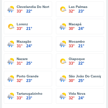
Clevelandia Do Norte
Las Palmas
33°
22°
32°
23°
Lorenz
Macapá
33°
21°
30°
24°
Mazagão
Mocambo
31°
24°
33°
21°
Nazare
Oiapoque
31°
25°
33°
22°
Porto Grande
São João Do Cassipore
32°
23°
30°
25°
Tartarugalzinho
Vida Nova
33°
23°
32°
24°