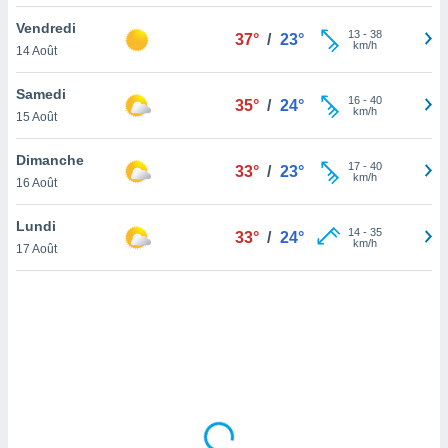
lisé en
Vendredi
 de
13
-
38
37°
/
23°
km/h
14 Août
. Vous
rouver
Samedi
16
-
40
35°
/
24°
ations
km/h
15 Août
re
que de
Dimanche
kies
17
-
40
33°
/
23°
km/h
16 Août
r votre
ement à
ment en
Lundi
14
-
35
33°
/
24°
sur le
km/h
17 Août
res des
kies
le au
page de
te web.
MENT,
 les