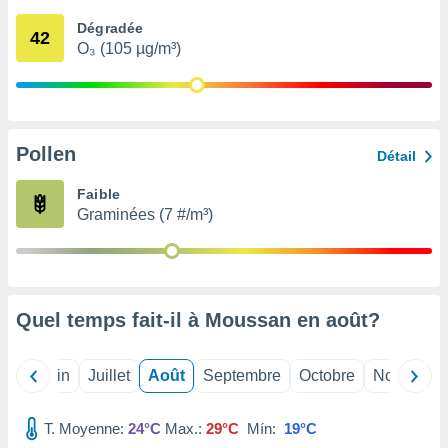
nées
Dégradée
lles sur
42
O₃ (105 µg/m³)
d'un
égitime,
vous
vous
 Pour ce
ous
Pollen
Détail
etirer
Faible
ement
Graminées (7 #/m³)
 opposer
ement
nées à
ment en
 sur «
res
» ou
Quel temps fait-il à Moussan en
août
?
e
que de
kies
Mai
Juin
Juillet
Août
Septembre
Octobre
Novembre
ite web.
T. Moyenne:
24°C
Max.:
29°C
Mín:
19°C
t nos