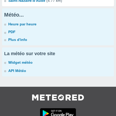
Saint-Nazaire-d'Aude
(4.77 km)
Météo...
Heure par heure
PDF
Plus d'info
La météo sur votre site
Widget météo
API Météo