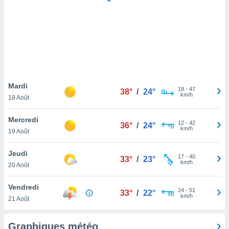
logies
e
s
tez pas
ation de
, vous
z à
à notre
Mardi
18
-
47
38°
/
24°
km/h
18 Août
.com.
 cas,
Mercredi
12
-
42
us
36°
/
24°
km/h
19 Août
ns que
s
Jeudi
17
-
40
33°
/
23°
ires
km/h
20 Août
urer la
on sur le
Vendredi
24
-
51
 seront
33°
/
22°
km/h
21 Août
, et que
ies ne
as
Graphiques météo