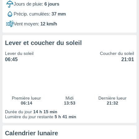
ires
Jours de pluie:
6
jours
ons le
ent des
Précip. cumulées:
37 mm
es
Vent moyen:
12 km/h
 :
et/ou
 à des
Lever et coucher du soleil
ions sur
eil,
Lever du soleil
Coucher du soleil
des
06:45
21:01
limitées
nner la
, créer
ils pour
ité
lisée,
Première lueur
Midi
Dernière lueur
06:14
13:53
21:32
des
our
Durée du jour
14 h 15 min
nner des
Lumière du jour restante
5 h 41 min
és
lisées,
Calendrier lunaire
s profils
enus