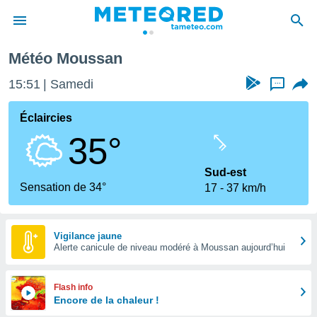
Météo Moussan
e
ntialité
15:51
Samedi
...
enu de
o.com
Éclaircies
o.com) a
35°
aré par
onnels
Sud-est
arantir
Sensation de 34°
17
37 km/h
té des
ions
. Vous
accéder
Vigilance jaune
e en
Alerte canicule de niveau modéré à Moussan aujourd’hui
 les
s :
Flash info
Encore de la chaleur !
r les