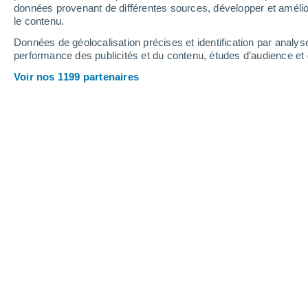
0.2 mm
0.8 mm
données provenant de différentes sources, développer et amélior
le contenu.
28°
/
24°
28°
/
24°
30°
/
25°
Données de géolocalisation précises et identification par analys
performance des publicités et du contenu, études d’audience e
17
-
29
km/h
17
-
27
km/h
13
16
-
27
km/h
Voir nos 1199 partenaires
Météo Port-la-Nouvelle aujourd´hui
, 
Éclaircies
28°
17:00
T. ressentie
28°
Éclaircies
28°
18:00
T. ressentie
28°
Éclaircies
27°
19:00
T. ressentie
28°
Éclaircies
27°
20:00
T. ressentie
28°