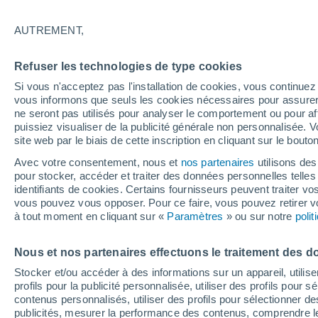
27°
AUTREMENT,
Sud
Refuser les technologies de type cookies
Sensation de 28°
15
-
24 km
Si vous n'acceptez pas l'installation de cookies, vous continu
vous informons que seuls les cookies nécessaires pour assurer la
ne seront pas utilisés pour analyser le comportement ou pour af
puissiez visualiser de la publicité générale non personnalisée. V
Flash info
site web par le biais de cette inscription en cliquant sur le bouto
Encore de la chaleur !
Avec votre consentement, nous et
nos partenaires
utilisons des
pour stocker, accéder et traiter des données personnelles telles 
Météo 1 - 7 jours
Heure par heure
Actualité
Carte
identifiants de cookies. Certains fournisseurs peuvent traiter vo
vous pouvez vous opposer. Pour ce faire, vous pouvez retirer
à tout moment en cliquant sur «
Paramètres
» ou sur notre
poli
Demain
Lundi
Aujourd´hui
Nous et nos partenaires effectuons le traitement des d
9 Août
10 Août
8 Août
Stocker et/ou accéder à des informations sur un appareil, utilise
profils pour la publicité personnalisée, utiliser des profils pour 
contenus personnalisés, utiliser des profils pour sélectionner
publicités, mesurer la performance des contenus, comprendre le
40%
40%