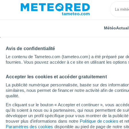
Météo
Actual
Avis de confidentialité
Le contenu de Tameteo.com (tameteo.com) a été préparé par des 
fournies. Vous pouvez accéder à ce site en utilisant les options 
Accepter les cookies et accéder gratuitement
Accueil
Occitanie
Aude
Port-la-Nouvelle
La publicité numérique personnalisée, basée sur des information
similaires, nous permet de financer notre activité afin de conti
Météo Port-la-Nouvelle
qualité.
En cliquant sur le bouton « Accepter et continuer », vous accéde
19:58
Samedi
qu'ils soient à nous ou à partenaires, qui nous permettent de sui
développer un profil spécifique pour vous montrer de la publicit
trouver plus d'informations dans notre
Politique de cookies
et re
Éclaircies
Paramètres des cookies
disponible au pied de page de notre si