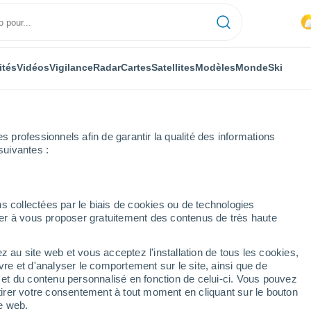
ités
Vidéos
Vigilance
Radar
Cartes
Satellites
Modèles
Monde
Ski
professionnels afin de garantir la qualité des informations
suivantes :
s collectées par le biais de cookies ou de technologies
nuer à vous proposer gratuitement des contenus de très haute
z au site web et vous acceptez l'installation de tous les cookies,
...
vre et d'analyser le comportement sur le site, ainsi que de
é et du contenu personnalisé en fonction de celui-ci. Vous pouvez
Heure par heure
tirer votre consentement à tout moment en cliquant sur le bouton
Intervalles nuageux dans les
te web.
prochaines heures