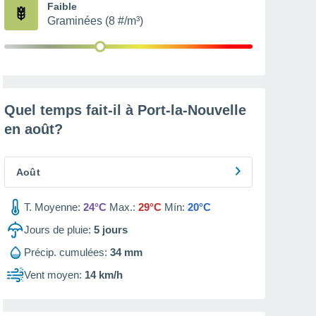
Faible
Graminées (8 #/m³)
Quel temps fait-il à Port-la-Nouvelle
en
août
?
Août
T. Moyenne:
24°C
Max.:
29°C
Mín:
20°C
Jours de pluie:
5
jours
Précip. cumulées:
34 mm
Vent moyen:
14 km/h