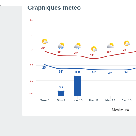
Graphiques météo
40
35
30°
29°
30
28°
28°
28°
27°
25
25°
24°
0.8
24°
24°
24°
20
0.2
°C
Sam
8
Dim
9
Lun
10
Mar
11
Mer
12
Jeu
13
Maximum