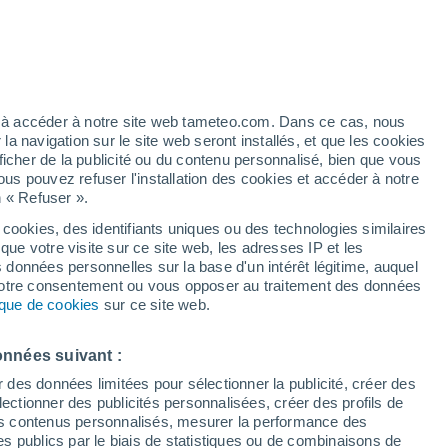
Vigilance jaune
Alerte canicule de niveau modéré à
Port-la-Nouvelle aujourd’hui
/h
ez à accéder à notre site web tameteo.com. Dans ce cas, nous
 navigation sur le site web seront installés, et que les cookies
ficher de la publicité ou du contenu personnalisé, bien que vous
ous pouvez refuser l'installation des cookies et accéder à notre
n « Refuser ».
 cookies, des identifiants uniques ou des technologies similaires
que votre visite sur ce site web, les adresses IP et les
 de couverture nuageuse
Radar de pluie
Satellites
Modèles
s données personnelles sur la base d'un intérêt légitime, auquel
 votre consentement ou vous opposer au traitement des données
tique de cookies
sur ce site web.
Mardi
Mercredi
Jeudi
Vendredi
onnées suivant :
11 Août
12 Août
13 Août
14 Août
r des données limitées pour sélectionner la publicité, créer des
sélectionner des publicités personnalisées, créer des profils de
 des contenus personnalisés, mesurer la performance des
s publics par le biais de statistiques ou de combinaisons de