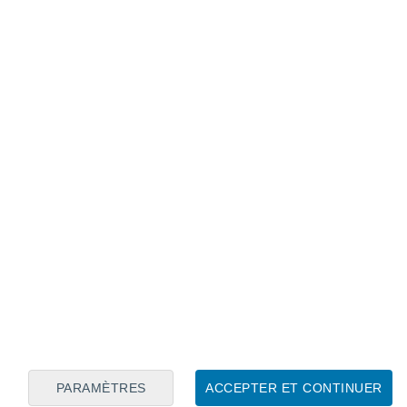
Calendrier lunaire
Lun
Mar
Mer
Jeu
Ven
Sam
Dim
8
9
10
11
12
13
14
15
16
17
18
19
20
21
PARAMÈTRES
ACCEPTER ET CONTINUER