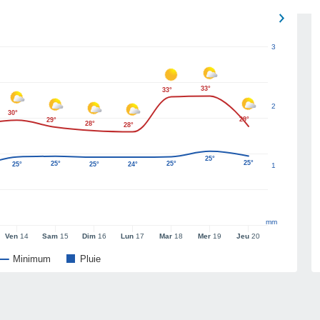
3
33°
33°
2
30°
29°
29°
28°
28°
25°
25°
25°
25°
25°
25°
24°
1
mm
Ven
14
Sam
15
Dim
16
Lun
17
Mar
18
Mer
19
Jeu
20
Minimum
Pluie