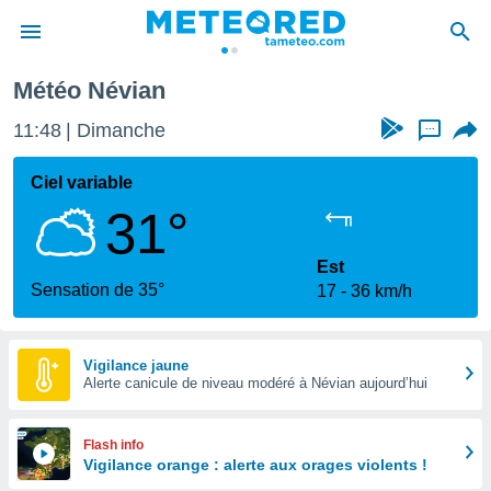
Météo Névian
e
ntialité
11:48
Dimanche
...
enu de
o.com
Ciel variable
o.com) a
31°
aré par
onnels
Est
arantir
Sensation de 35°
17
36 km/h
té des
ions
. Vous
accéder
Vigilance jaune
e en
Alerte canicule de niveau modéré à Névian aujourd’hui
 les
s :
Flash info
Vigilance orange : alerte aux orages violents !
r les