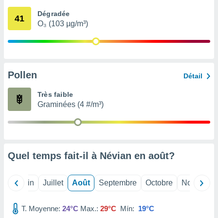
nées
Dégradée
lles sur
41
O₃ (103 µg/m³)
d'un
égitime,
vous
vous
 Pour ce
ous
Pollen
Détail
etirer
Très faible
ement
Graminées (4 #/m³)
 opposer
ement
nées à
ment en
 sur «
res
» ou
Quel temps fait-il à Névian en
août
?
e
que de
kies
Mai
Juin
Juillet
Août
Septembre
Octobre
Novembre
ite web.
T. Moyenne:
24°C
Max.:
29°C
Mín:
19°C
t nos