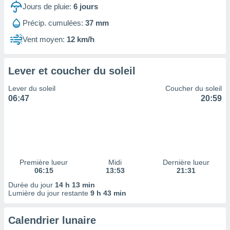
ires
Jours de pluie:
6
jours
ons le
ent des
Précip. cumulées:
37 mm
es
Vent moyen:
12 km/h
 :
et/ou
 à des
Lever et coucher du soleil
ions sur
eil,
Lever du soleil
Coucher du soleil
des
06:47
20:59
limitées
nner la
, créer
ils pour
ité
lisée,
Première lueur
Midi
Dernière lueur
06:15
13:53
21:31
des
our
Durée du jour
14 h 13 min
nner des
Lumière du jour restante
9 h 43 min
és
lisées,
Calendrier lunaire
s profils
enus