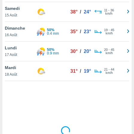
lisé en
Samedi
 de
11
-
36
38°
/
24°
km/h
15 Août
. Vous
rouver
Dimanche
50%
19
-
45
35°
/
23°
ations
0.4 mm
km/h
16 Août
re
que de
Lundi
50%
kies
20
-
45
30°
/
20°
0.9 mm
km/h
17 Août
r votre
ement à
ment en
Mardi
21
-
44
31°
/
19°
sur le
km/h
18 Août
res des
kies
le au
page de
te web.
MENT,
 les