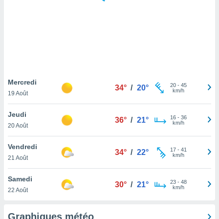
logies
e
s
tez pas
ation de
, vous
z à
à notre
Mercredi
20
-
45
34°
/
20°
km/h
19 Août
.com.
 cas,
Jeudi
16
-
36
us
36°
/
21°
km/h
20 Août
ns que
s
Vendredi
17
-
41
34°
/
22°
ires
km/h
21 Août
urer la
on sur le
Samedi
23
-
48
 seront
30°
/
21°
km/h
22 Août
, et que
ies ne
as
Graphiques météo