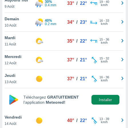
30%
n «
19
-
40
33°
/
22°
0.4 mm
km/h
9 Août
 et
r »,
cédez au
Demain
40%
16
-
33
34°
/
23°
 et vous
0.2 mm
km/h
10 Août
z
ation de
Mardi
15
-
36
35°
/
22°
km/h
11 Août
qu'ils
 nous ou
aires,
Mercredi
15
-
32
37°
/
21°
km/h
12 Août
nt de
t
Jeudi
16
-
36
er le
37°
/
21°
km/h
13 Août
ement
te, ainsi
Téléchargez
GRATUITEMENT
per un
Installer
l’application
Meteored!
écifique
us
de la
Vendredi
13
-
39
40°
/
22°
 et du
km/h
14 Août