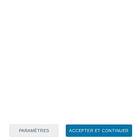
Calendrier lunaire
Lun
Mar
Mer
Jeu
Ven
Sam
Dim
8
9
10
11
12
13
14
15
16
17
18
19
20
21
PARAMÈTRES
ACCEPTER ET CONTINUER