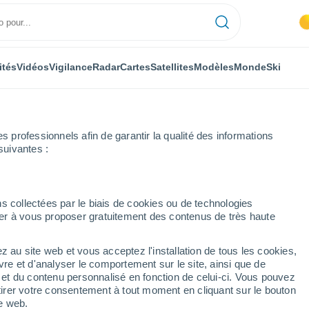
ités
Vidéos
Vigilance
Radar
Cartes
Satellites
Modèles
Monde
Ski
professionnels afin de garantir la qualité des informations
suivantes :
s collectées par le biais de cookies ou de technologies
nuer à vous proposer gratuitement des contenus de très haute
z au site web et vous acceptez l'installation de tous les cookies,
...
vre et d'analyser le comportement sur le site, ainsi que de
é et du contenu personnalisé en fonction de celui-ci. Vous pouvez
Heure par heure
tirer votre consentement à tout moment en cliquant sur le bouton
Intervalles nuageux dans les
te web.
prochaines heures