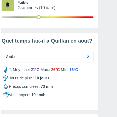
Faible
Graminées (10 #/m³)
Quel temps fait-il à Quillan en
août
?
Août
T. Moyenne:
21°C
Max.:
26°C
Mín:
16°C
Jours de pluie:
10
jours
Précip. cumulées:
73 mm
Vent moyen:
10 km/h