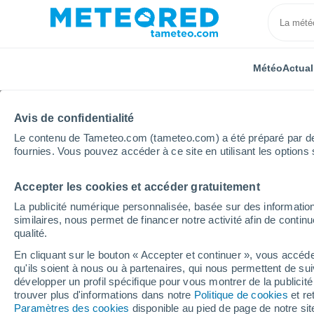
Météo
Actual
Avis de confidentialité
Le contenu de Tameteo.com (tameteo.com) a été préparé par des 
fournies. Vous pouvez accéder à ce site en utilisant les options 
Accepter les cookies et accéder gratuitement
Accueil
Occitanie
Aude
Quillan
La publicité numérique personnalisée, basée sur des information
similaires, nous permet de financer notre activité afin de conti
Météo Quillan
qualité.
En cliquant sur le bouton « Accepter et continuer », vous accéde
07:01
Samedi
qu'ils soient à nous ou à partenaires, qui nous permettent de sui
développer un profil spécifique pour vous montrer de la publicit
trouver plus d'informations dans notre
Politique de cookies
et re
Ensoleillé
Paramètres des cookies
disponible au pied de page de notre si