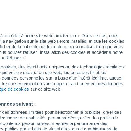
h
ez à accéder à notre site web tameteo.com. Dans ce cas, nous
 navigation sur le site web seront installés, et que les cookies
ficher de la publicité ou du contenu personnalisé, bien que vous
ous pouvez refuser l'installation des cookies et accéder à notre
n « Refuser ».
 hors
 cookies, des identifiants uniques ou des technologies similaires
que votre visite sur ce site web, les adresses IP et les
des températures
Radar de pluie
Satellites
Modèles
s données personnelles sur la base d'un intérêt légitime, auquel
 votre consentement ou vous opposer au traitement des données
tique de cookies
sur ce site web.
Mardi
Mercredi
Jeudi
Vendredi
onnées suivant :
11 Août
12 Août
13 Août
14 Août
r des données limitées pour sélectionner la publicité, créer des
sélectionner des publicités personnalisées, créer des profils de
 des contenus personnalisés, mesurer la performance des
s publics par le biais de statistiques ou de combinaisons de