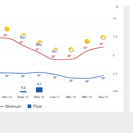
10
39°
7.5
35°
34°
32°
31°
5
28°
28°
2.5
21°
20°
20°
20°
19°
18°
18°
0.7
0.2
mm
Ven
14
Sam
15
Dim
16
Lun
17
Mar
18
Mer
19
Jeu
20
Minimum
Pluie