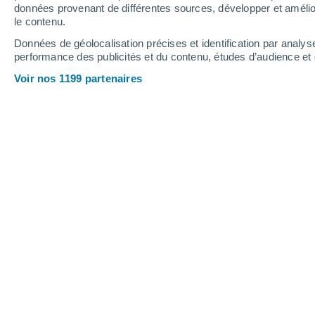
1.3 mm
0.6 mm
0.2 mm
données provenant de différentes sources, développer et amélior
le contenu.
37°
/
20°
35°
/
20°
37°
/
20°
Données de géolocalisation précises et identification par analys
performance des publicités et du contenu, études d’audience e
11
-
37
km/h
10
-
31
km/h
10
11
-
30
km/h
Voir nos 1199 partenaires
Météo Quillan aujourd´hui
, 8 août
Ensoleillé
21°
07:00
T. ressentie
21°
Ensoleillé
23°
08:00
T. ressentie
25°
Ensoleillé
28°
09:00
T. ressentie
28°
Ensoleillé
33°
11:00
T. ressentie
32°