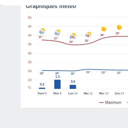
Graphiques météo
50
45
39°
40
38°
37°
37°
35°
35°
35
30
25
20
21°
21°
21°
20°
20°
20°
1.3
15
0.6
0.2
°C
Sam
8
Dim
9
Lun
10
Mar
11
Mer
12
Jeu
13
Maximum