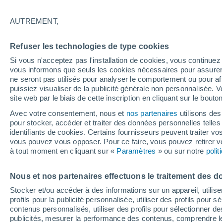
21°
AUTREMENT,
Sud
Refuser les technologies de type cookies
Sensation de 21°
4
-
12 km/
Si vous n'acceptez pas l'installation de cookies, vous continu
vous informons que seuls les cookies nécessaires pour assurer la
ne seront pas utilisés pour analyser le comportement ou pour af
puissiez visualiser de la publicité générale non personnalisée. V
Astronomie
site web par le biais de cette inscription en cliquant sur le bouto
Alerte spatiale : un satellite privé envoyé à la
rescousse du télescope Swift de la NASA est
Avec votre consentement, nous et
nos partenaires
utilisons des
de contrôle
pour stocker, accéder et traiter des données personnelles telles 
Météo 1 - 7 jours
Heure par heure
Actualité
Carte 
identifiants de cookies. Certains fournisseurs peuvent traiter vo
vous pouvez vous opposer. Pour ce faire, vous pouvez retirer
à tout moment en cliquant sur «
Paramètres
» ou sur notre
poli
Demain
Lundi
Aujourd´hui
Nous et nos partenaires effectuons le traitement des d
9 Août
10 Août
8 Août
Stocker et/ou accéder à des informations sur un appareil, utilise
profils pour la publicité personnalisée, utiliser des profils pour 
contenus personnalisés, utiliser des profils pour sélectionner
publicités, mesurer la performance des contenus, comprendre le
80%
60%
50%