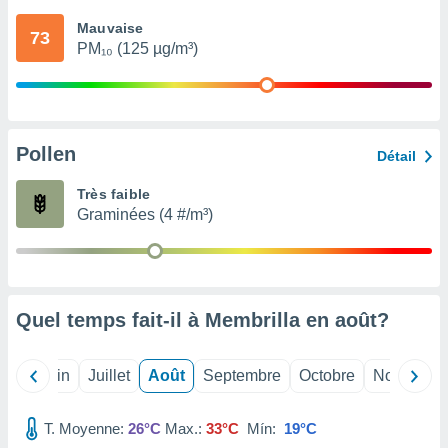
nées
Mauvaise
lles sur
73
PM₁₀ (125 µg/m³)
d'un
égitime,
vous
vous
 Pour ce
ous
Pollen
Détail
etirer
Très faible
ement
Graminées (4 #/m³)
 opposer
ement
nées à
ment en
 sur «
res
» ou
Quel temps fait-il à Membrilla en
août
?
e
que de
kies
Mai
Juin
Juillet
Août
Septembre
Octobre
Novembre
ite web.
T. Moyenne:
26°C
Max.:
33°C
Mín:
19°C
t nos