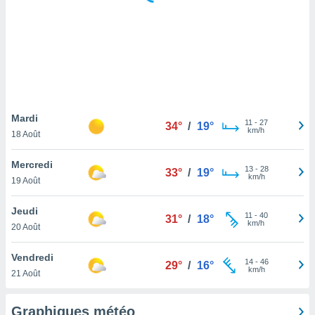
logies
e
s
tez pas
ation de
, vous
z à
à notre
Mardi
11
-
27
34°
/
19°
km/h
18 Août
.com.
 cas,
Mercredi
13
-
28
us
33°
/
19°
km/h
19 Août
ns que
s
Jeudi
11
-
40
31°
/
18°
ires
km/h
20 Août
urer la
on sur le
Vendredi
14
-
46
 seront
29°
/
16°
km/h
21 Août
, et que
ies ne
as
Graphiques météo