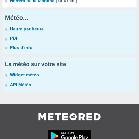
Herrera de la Mancha
(14.41 km)
Météo...
Heure par heure
PDF
Plus d'info
La météo sur votre site
Widget météo
API Météo