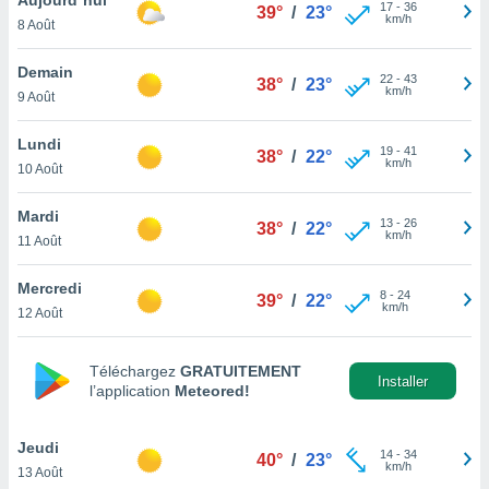
n «
17
-
36
39°
/
23°
km/h
8 Août
 et
r »,
cédez au
Demain
22
-
43
38°
/
23°
 et vous
km/h
9 Août
z
ation de
Lundi
19
-
41
38°
/
22°
km/h
10 Août
qu'ils
 nous ou
aires,
Mardi
13
-
26
38°
/
22°
km/h
11 Août
nt de
t
Mercredi
8
-
24
er le
39°
/
22°
km/h
12 Août
ement
te, ainsi
Téléchargez
GRATUITEMENT
per un
Installer
l’application
Meteored!
écifique
us
de la
Jeudi
14
-
34
40°
/
23°
 et du
km/h
13 Août