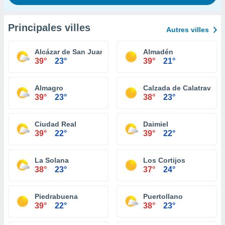
Principales villes
Autres villes
Alcázar de San Juan
Almadén
39°
23°
39°
21°
Almagro
Calzada de Calatrava
39°
23°
38°
23°
Ciudad Real
Daimiel
39°
22°
39°
22°
La Solana
Los Cortijos
38°
23°
37°
24°
Piedrabuena
Puertollano
39°
22°
38°
23°