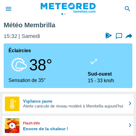
eal
Membrilla
Météo Membrilla
e
ntialité
15:32
Samedi
...
enu de
o.com
Éclaircies
o.com) a
38°
aré par
onnels
Sud-ouest
arantir
Sensation de 35°
15
33 km/h
té des
ions
. Vous
accéder
Vigilance jaune
e en
Alerte canicule de niveau modéré à Membrilla aujourd’hui
 les
s :
Flash info
Encore de la chaleur !
r les