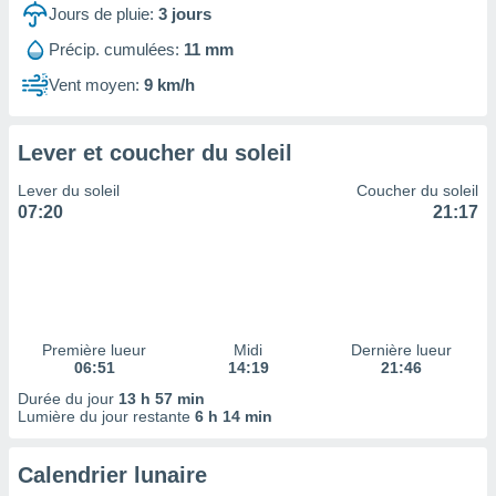
ires
Jours de pluie:
3
jours
ons le
ent des
Précip. cumulées:
11 mm
es
Vent moyen:
9 km/h
 :
et/ou
 à des
Lever et coucher du soleil
ions sur
eil,
Lever du soleil
Coucher du soleil
des
07:20
21:17
limitées
nner la
, créer
ils pour
ité
lisée,
Première lueur
Midi
Dernière lueur
06:51
14:19
21:46
des
our
Durée du jour
13 h 57 min
nner des
Lumière du jour restante
6 h 14 min
és
lisées,
Calendrier lunaire
s profils
enus