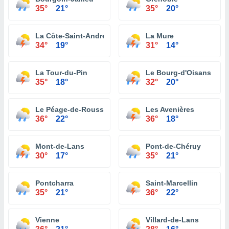
35°
21°
35°
20°
La Côte-Saint-André
La Mure
34°
19°
31°
14°
La Tour-du-Pin
Le Bourg-d'Oisans
35°
18°
32°
20°
Le Péage-de-Roussillon
Les Avenières
36°
22°
36°
18°
Mont-de-Lans
Pont-de-Chéruy
30°
17°
35°
21°
Pontcharra
Saint-Marcellin
35°
21°
36°
22°
Vienne
Villard-de-Lans