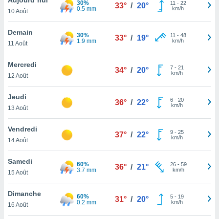
30%
n «
11
-
22
33°
/
20°
0.5 mm
km/h
10 Août
 et
r »,
cédez au
Demain
30%
11
-
48
33°
/
19°
 et vous
1.9 mm
km/h
11 Août
z
ation de
Mercredi
7
-
21
34°
/
20°
km/h
12 Août
qu'ils
 nous ou
aires,
Jeudi
6
-
20
36°
/
22°
km/h
13 Août
nt de
t
Vendredi
9
-
25
er le
37°
/
22°
km/h
14 Août
ement
te, ainsi
Samedi
60%
26
-
59
36°
/
21°
3.7 mm
km/h
per un
15 Août
écifique
us
Dimanche
60%
5
-
19
de la
31°
/
20°
0.2 mm
km/h
16 Août
 et du