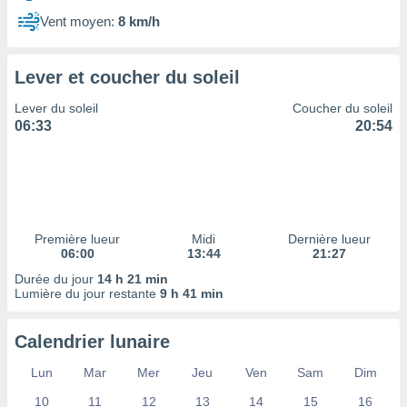
ires
ons le
Vent moyen:
8 km/h
ent des
es
 :
Lever et coucher du soleil
et/ou
Lever du soleil
Coucher du soleil
 à des
06:33
20:54
ions sur
eil,
des
limitées
nner la
, créer
Première lueur
Midi
Dernière lueur
ils pour
06:00
13:44
21:27
ité
Durée du jour
14 h 21 min
lisée,
Lumière du jour restante
9 h 41 min
des
our
nner des
Calendrier lunaire
és
lisées,
Lun
Mar
Mer
Jeu
Ven
Sam
Dim
s profils
10
11
12
13
14
15
16
enus