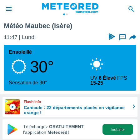
Météo Maubec (Isère)
e
ntialité
11:47
Lundi
...
enu de
o.com
Ensoleillé
o.com) a
30°
aré par
onnels
UV
6 Élevé
FPS
arantir
Sensation de 30°
15-25
té des
ions
. Vous
Flash info
accéder
Canicule : 22 départements placés en vigilance
e en
orange !
 les
Téléchargez
GRATUITEMENT
s :
Installer
l’application
Meteored!
r les