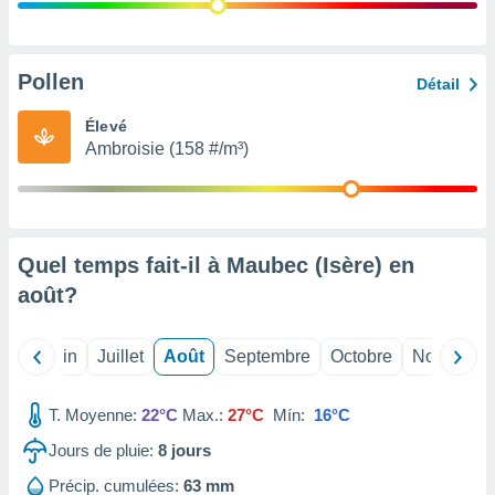
nées
lles sur
d'un
égitime,
Pollen
Détail
vous
vous
Élevé
 Pour ce
Ambroisie (158 #/m³)
ous
etirer
ement
 opposer
Quel temps fait-il à Maubec (Isère) en
ement
nées à
août
?
ment en
 sur «
res
» ou
Mai
Juin
Juillet
Août
Septembre
Octobre
Novembre
e
que de
kies
T. Moyenne:
22°C
Max.:
27°C
Mín:
16°C
ite web.
Jours de pluie:
8
jours
t nos
Précip. cumulées:
63 mm