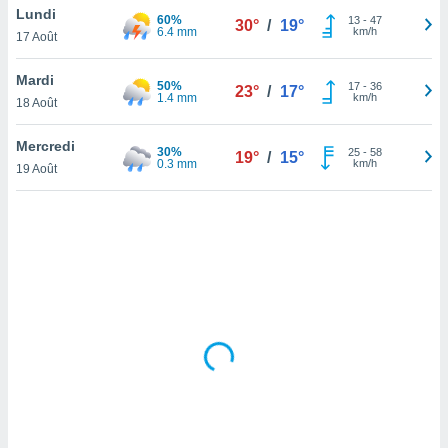
Lundi
lisé en
60%
13
-
47
30°
/
19°
6.4 mm
km/h
 de
17 Août
. Vous
rouver
Mardi
50%
17
-
36
23°
/
17°
1.4 mm
km/h
18 Août
ations
re
Mercredi
que de
30%
25
-
58
19°
/
15°
0.3 mm
km/h
kies
19 Août
r votre
ement à
ment en
sur le
res des
kies
le au
page de
te web.
MENT,
 les