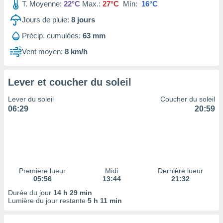
ires
T. Moyenne:
22°C
Max.:
27°C
Mín:
16°C
ons le
Jours de pluie:
8
jours
ent des
es
Précip. cumulées:
63 mm
 :
Vent moyen:
8 km/h
et/ou
 à des
ions sur
eil,
Lever et coucher du soleil
des
Lever du soleil
Coucher du soleil
limitées
06:29
20:59
nner la
, créer
ils pour
ité
lisée,
des
Première lueur
Midi
Dernière lueur
our
05:56
13:44
21:32
nner des
Durée du jour
14 h 29 min
és
Lumière du jour restante
5 h 11 min
lisées,
s profils
enus