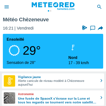
Météo Chèzeneuve
e
ntialité
16:21
Vendredi
...
enu de
o.com
Ensoleillé
o.com) a
29°
aré par
onnels
Nord
arantir
Sensation de 28°
17
39 km/h
té des
ions
. Vous
Vigilance jaune
accéder
Alerte canicule de niveau modéré à Chèzeneuve
e en
aujourd’hui
 les
Astronomie
s :
Une fusée de SpaceX s’écrase sur la Lune et
tous les regards se tournent vers notre satellite à
r les