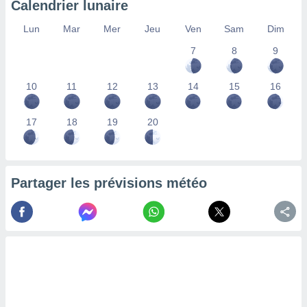
Calendrier lunaire
lisés,
des
Lun
Mar
Mer
Jeu
Ven
Sam
Dim
our
7
8
9
nner des
s
lisés,
10
11
12
13
14
15
16
la
ance des
s,
17
18
19
20
la
ance des
s,
dre les
Partager les prévisions météo
par le
ques ou
inaisons
ées
nt de
tes
,
er et
r les