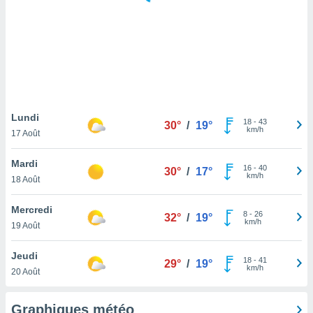
logies
e
s
tez pas
ation de
, vous
z à
à notre
Lundi
18
-
43
30°
/
19°
km/h
17 Août
.com.
 cas,
Mardi
16
-
40
us
30°
/
17°
km/h
18 Août
ns que
s
Mercredi
8
-
26
32°
/
19°
ires
km/h
19 Août
urer la
on sur le
Jeudi
18
-
41
 seront
29°
/
19°
km/h
20 Août
, et que
ies ne
as
Graphiques météo