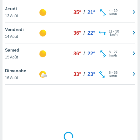
lisé en
Jeudi
 de
4
-
19
35°
/
21°
km/h
13 Août
. Vous
rouver
Vendredi
11
-
30
36°
/
22°
ations
km/h
14 Août
re
que de
Samedi
kies
8
-
27
36°
/
22°
km/h
15 Août
r votre
ement à
ment en
Dimanche
8
-
36
33°
/
23°
sur le
km/h
16 Août
res des
kies
le au
page de
te web.
MENT,
 les