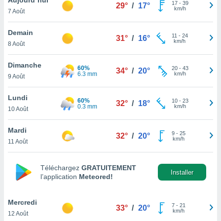
n «
17
-
39
29°
/
17°
km/h
7 Août
 et
r »,
cédez au
Demain
11
-
24
31°
/
16°
 et vous
km/h
8 Août
z
ation de
Dimanche
60%
20
-
43
34°
/
20°
6.3 mm
km/h
9 Août
qu'ils
 nous ou
aires,
Lundi
60%
10
-
23
32°
/
18°
0.3 mm
km/h
10 Août
nt de
t
Mardi
9
-
25
er le
32°
/
20°
km/h
11 Août
ement
te, ainsi
Téléchargez
GRATUITEMENT
per un
Installer
l’application
Meteored!
écifique
us
de la
Mercredi
7
-
21
33°
/
20°
 et du
km/h
12 Août