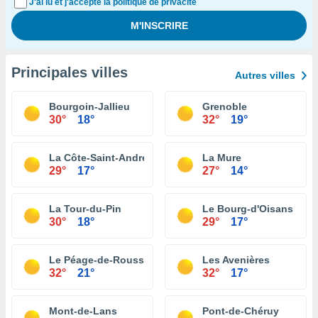
J'ai lu et j'accepte la politique de privacité
Principales villes
Autres villes
Bourgoin-Jallieu
Grenoble
30°
18°
32°
19°
La Côte-Saint-André
La Mure
29°
17°
27°
14°
La Tour-du-Pin
Le Bourg-d'Oisans
30°
18°
29°
17°
Le Péage-de-Roussillon
Les Avenières
32°
21°
32°
17°
Mont-de-Lans
Pont-de-Chéruy