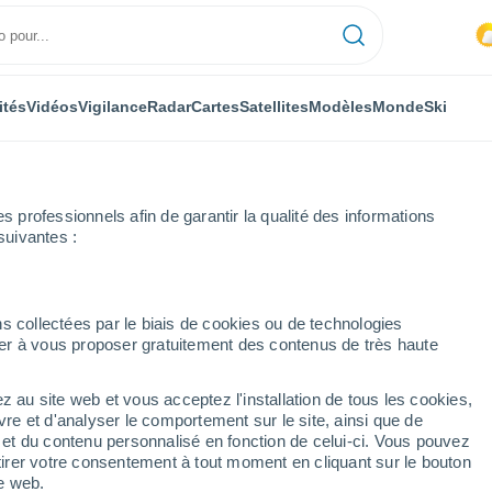
ités
Vidéos
Vigilance
Radar
Cartes
Satellites
Modèles
Monde
Ski
professionnels afin de garantir la qualité des informations
suivantes :
s collectées par le biais de cookies ou de technologies
nuer à vous proposer gratuitement des contenus de très haute
z au site web et vous acceptez l'installation de tous les cookies,
...
vre et d'analyser le comportement sur le site, ainsi que de
é et du contenu personnalisé en fonction de celui-ci. Vous pouvez
Heure par heure
tirer votre consentement à tout moment en cliquant sur le bouton
Intervalles nuageux dans les
te web.
prochaines heures