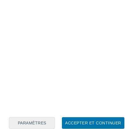
Calendrier lunaire
Lun
Mar
Mer
Jeu
Ven
Sam
Dim
8
9
10
11
12
13
14
15
16
17
18
19
20
21
PARAMÈTRES
ACCEPTER ET CONTINUER