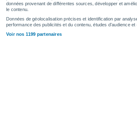
1.6 mm
données provenant de différentes sources, développer et amélior
le contenu.
36°
/
20°
35°
/
20°
33°
/
17°
Données de géolocalisation précises et identification par analys
performance des publicités et du contenu, études d’audience e
12
-
35
km/h
12
-
34
km/h
9
8
-
26
km/h
Voir nos 1199 partenaires
Météo Voiron aujourd´hui
, 8 août
Ensoleillé
32°
17:00
T. ressentie
31°
Éclaircies
32°
18:00
T. ressentie
30°
Ensoleillé
31°
19:00
T. ressentie
30°
Ensoleillé
30°
20:00
T. ressentie
29°