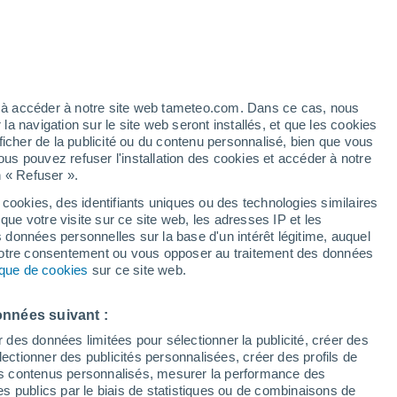
Vigilance orange
Alerte canicule de niveau élevé à
Voiron aujourd’hui
t
h
ez à accéder à notre site web tameteo.com. Dans ce cas, nous
 navigation sur le site web seront installés, et que les cookies
ficher de la publicité ou du contenu personnalisé, bien que vous
ous pouvez refuser l'installation des cookies et accéder à notre
n « Refuser ».
 cookies, des identifiants uniques ou des technologies similaires
que votre visite sur ce site web, les adresses IP et les
 de couverture nuageuse
Radar de pluie
Satellites
Modèles
s données personnelles sur la base d'un intérêt légitime, auquel
 votre consentement ou vous opposer au traitement des données
tique de cookies
sur ce site web.
Mardi
Mercredi
Jeudi
Vendredi
onnées suivant :
11 Août
12 Août
13 Août
14 Août
r des données limitées pour sélectionner la publicité, créer des
sélectionner des publicités personnalisées, créer des profils de
 des contenus personnalisés, mesurer la performance des
s publics par le biais de statistiques ou de combinaisons de
40%