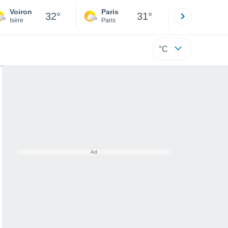
Voiron
Paris
Montpelli
32°
31°
Isère
Paris
Hérault
°C