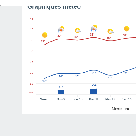
Graphiques météo
45
40
36°
36°
36°
35°
35°
35
33°
30
25
20
21°
21°
20°
20°
19°
17°
15
2.4
1.6
°C
Sam
8
Dim
9
Lun
10
Mar
11
Mer
12
Jeu
13
Maximum