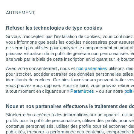
32°
AUTREMENT,
Nord-oues
Refuser les technologies de type cookies
Sensation de 30°
6
-
22 km/
Si vous n'acceptez pas l'installation de cookies, vous continu
vous informons que seuls les cookies nécessaires pour assurer la
ne seront pas utilisés pour analyser le comportement ou pour af
puissiez visualiser de la publicité générale non personnalisée. V
Flash info
site web par le biais de cette inscription en cliquant sur le bouto
Encore de la chaleur !
Avec votre consentement, nous et
nos partenaires
utilisons des
pour stocker, accéder et traiter des données personnelles telles 
Météo 1 - 7 jours
Heure par heure
Actualité
Carte
identifiants de cookies. Certains fournisseurs peuvent traiter vo
vous pouvez vous opposer. Pour ce faire, vous pouvez retirer
à tout moment en cliquant sur «
Paramètres
» ou sur notre
poli
Demain
Lundi
Aujourd´hui
Nous et nos partenaires effectuons le traitement des d
9 Août
10 Août
8 Août
Stocker et/ou accéder à des informations sur un appareil, utilise
profils pour la publicité personnalisée, utiliser des profils pour 
contenus personnalisés, utiliser des profils pour sélectionner
publicités, mesurer la performance des contenus, comprendre le
70%