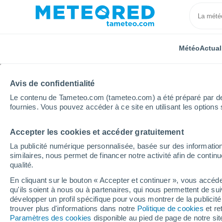
Météo
Actual
Avis de confidentialité
Le contenu de Tameteo.com (tameteo.com) a été préparé par des 
fournies. Vous pouvez accéder à ce site en utilisant les options 
Accepter les cookies et accéder gratuitement
Accueil
Auvergne-Rhône-Alpes
Isère
Voiron
La publicité numérique personnalisée, basée sur des information
similaires, nous permet de financer notre activité afin de conti
Météo Voiron
qualité.
En cliquant sur le bouton « Accepter et continuer », vous accéde
17:44
Samedi
qu'ils soient à nous ou à partenaires, qui nous permettent de sui
développer un profil spécifique pour vous montrer de la publicit
trouver plus d'informations dans notre
Politique de cookies
et re
Éclaircies
Paramètres des cookies
disponible au pied de page de notre si