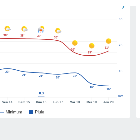
30
36°
36°
36°
35°
20
31°
30°
29°
10
23°
21°
21°
21°
20°
16°
15°
0.3
mm
Ven
14
Sam
15
Dim
16
Lun
17
Mar
18
Mer
19
Jeu
20
Minimum
Pluie