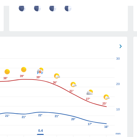
17
18
19
20
30
39°
39°
38°
36°
20
31°
27°
25°
10
22°
21°
21°
21°
20°
17°
16°
0.4
mm