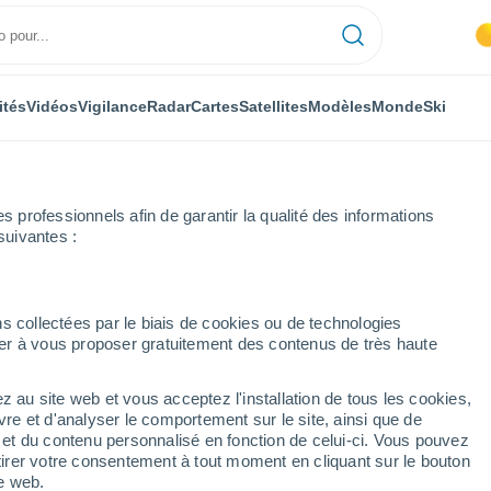
ités
Vidéos
Vigilance
Radar
Cartes
Satellites
Modèles
Monde
Ski
professionnels afin de garantir la qualité des informations
suivantes :
s collectées par le biais de cookies ou de technologies
nuer à vous proposer gratuitement des contenus de très haute
z au site web et vous acceptez l'installation de tous les cookies,
...
vre et d'analyser le comportement sur le site, ainsi que de
é et du contenu personnalisé en fonction de celui-ci. Vous pouvez
Heure par heure
tirer votre consentement à tout moment en cliquant sur le bouton
Ciel dégagé dans les prochaines
te web.
heures