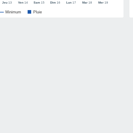
Jeu
13
Ven
14
Sam
15
Dim
16
Lun
17
Mar
18
Mer
19
Minimum
Pluie