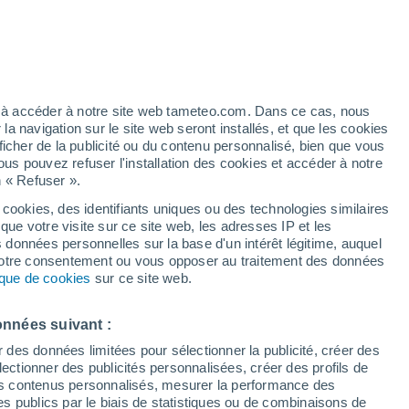
Vigilance jaune
Alerte canicule de niveau modéré à
Grenoble aujourd’hui
t
h
ez à accéder à notre site web tameteo.com. Dans ce cas, nous
 navigation sur le site web seront installés, et que les cookies
ficher de la publicité ou du contenu personnalisé, bien que vous
ous pouvez refuser l'installation des cookies et accéder à notre
n « Refuser ».
 cookies, des identifiants uniques ou des technologies similaires
que votre visite sur ce site web, les adresses IP et les
ek-end
Demain
Actualité
Carte des températures
Radar de plui
s données personnelles sur la base d'un intérêt légitime, auquel
 votre consentement ou vous opposer au traitement des données
tique de cookies
sur ce site web.
Lundi
Mardi
Mercredi
Jeudi
onnées suivant :
10 Août
11 Août
12 Août
13 Août
r des données limitées pour sélectionner la publicité, créer des
sélectionner des publicités personnalisées, créer des profils de
 des contenus personnalisés, mesurer la performance des
s publics par le biais de statistiques ou de combinaisons de
70%