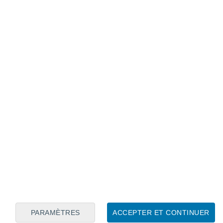
Calendrier lunaire
Lun
Mar
Mer
Jeu
Ven
Sam
Dim
7
8
9
10
11
12
13
14
15
16
PARAMÈTRES
ACCEPTER ET CONTINUER