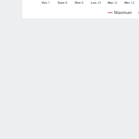
Ven
7
Sam
8
Dim
9
Lun
10
Mar
11
Mer
12
Maximum