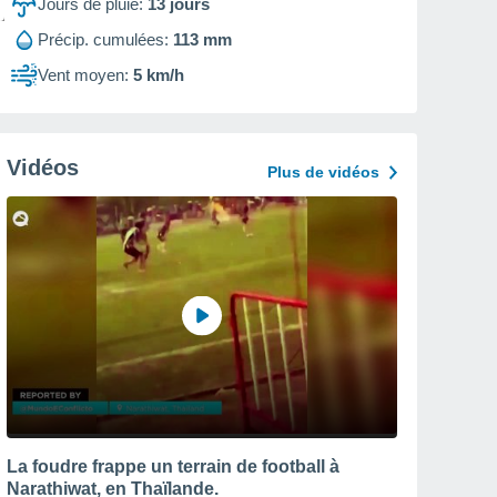
Jours de pluie:
13
jours
Précip. cumulées:
113 mm
Vent moyen:
5 km/h
Vidéos
Plus de vidéos
La foudre frappe un terrain de football à
Narathiwat, en Thaïlande.