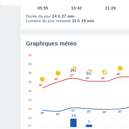
Première lueur
Midi
Dernière lueur
05:55
13:42
21:29
Durée du jour
14 h 27 min
Lumière du jour restante
11 h 19 min
Graphiques météo
50
45
40
38°
37°
35°
35°
35°
35
32°
30
25
20
21°
20°
20°
20°
19°
19°
3.5
15
1
°C