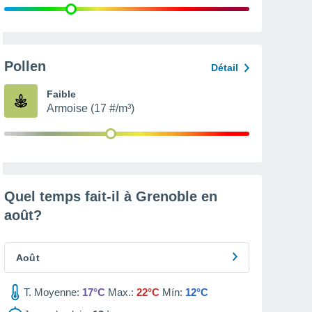
Pollen
Détail
Faible
Armoise (17 #/m³)
Quel temps fait-il à Grenoble en
août
?
Août
T. Moyenne:
17°C
Max.:
22°C
Mín:
12°C