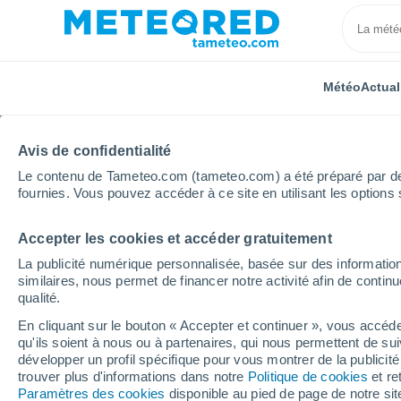
Météo
Actual
Avis de confidentialité
Le contenu de Tameteo.com (tameteo.com) a été préparé par des 
fournies. Vous pouvez accéder à ce site en utilisant les options 
Accepter les cookies et accéder gratuitement
Accueil
Auvergne-Rhône-Alpes
Isère
Grenoble
La publicité numérique personnalisée, basée sur des information
similaires, nous permet de financer notre activité afin de conti
Météo Grenoble
qualité.
En cliquant sur le bouton « Accepter et continuer », vous accéde
10:09
Vendredi
qu'ils soient à nous ou à partenaires, qui nous permettent de sui
développer un profil spécifique pour vous montrer de la publicit
trouver plus d'informations dans notre
Politique de cookies
et re
Ensoleillé
Paramètres des cookies
disponible au pied de page de notre si