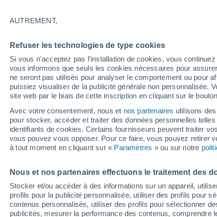
25°
AUTREMENT,
Nord-oues
Refuser les technologies de type cookies
Sensation de 26°
4
-
21 km/
Si vous n'acceptez pas l'installation de cookies, vous continu
vous informons que seuls les cookies nécessaires pour assurer la
ne seront pas utilisés pour analyser le comportement ou pour af
puissiez visualiser de la publicité générale non personnalisée. V
Flash info
site web par le biais de cette inscription en cliquant sur le bouto
Une nouvelle canicule attendue la semaine
prochaine en France !
Avec votre consentement, nous et
nos partenaires
utilisons des
pour stocker, accéder et traiter des données personnelles telles 
Météo 1 - 7 jours
Heure par heure
Aujourd´hui
We
identifiants de cookies. Certains fournisseurs peuvent traiter vo
vous pouvez vous opposer. Pour ce faire, vous pouvez retirer
à tout moment en cliquant sur «
Paramètres
» ou sur notre
poli
Demain
Dimanche
Aujourd´hui
Nous et nos partenaires effectuons le traitement des d
8 Août
9 Août
7 Août
Stocker et/ou accéder à des informations sur un appareil, utilise
profils pour la publicité personnalisée, utiliser des profils pour 
contenus personnalisés, utiliser des profils pour sélectionner
publicités, mesurer la performance des contenus, comprendre le
90%