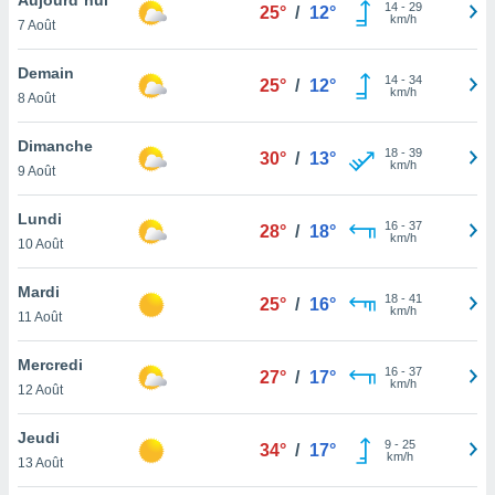
n «
14
-
29
25°
/
12°
km/h
7 Août
 et
r »,
cédez au
Demain
14
-
34
25°
/
12°
 et vous
km/h
8 Août
z
ation de
Dimanche
18
-
39
30°
/
13°
km/h
9 Août
qu'ils
 nous ou
aires,
Lundi
16
-
37
28°
/
18°
km/h
10 Août
nt de
t
Mardi
18
-
41
er le
25°
/
16°
km/h
11 Août
ement
te, ainsi
Mercredi
16
-
37
27°
/
17°
km/h
per un
12 Août
écifique
us
Jeudi
9
-
25
de la
34°
/
17°
km/h
13 Août
 et du