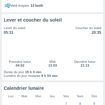
ires
ons le
Vent moyen:
13 km/h
ent des
es
 :
Lever et coucher du soleil
et/ou
Lever du soleil
Coucher du soleil
 à des
05:31
20:35
ions sur
eil,
des
limitées
nner la
, créer
Première lueur
Midi
Dernière lueur
ils pour
04:52
13:03
21:13
ité
Durée du jour
15 h 4 min
lisée,
Lumière du jour restante
8 h 54 min
des
our
nner des
Calendrier lunaire
és
lisées,
Lun
Mar
Mer
Jeu
Ven
Sam
Dim
s profils
7
8
9
enus