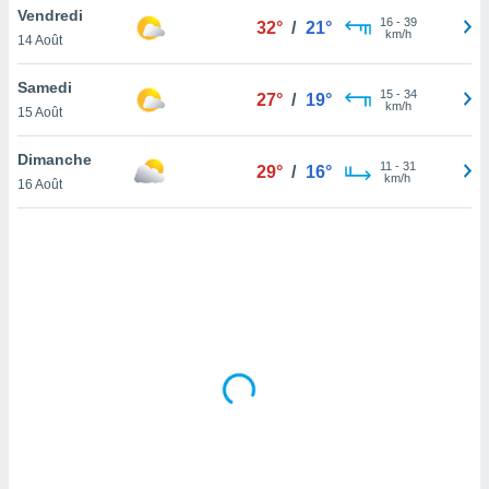
Vendredi
lisé en
16
-
39
32°
/
21°
km/h
 de
14 Août
. Vous
rouver
Samedi
15
-
34
27°
/
19°
km/h
15 Août
ations
re
Dimanche
que de
11
-
31
29°
/
16°
km/h
kies
16 Août
r votre
ement à
ment en
sur le
res des
kies
le au
page de
te web.
MENT,
 les