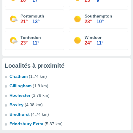
20°
17°
23°
9°
Portsmouth
Southampton
21°
13°
23°
10°
Tenterden
Windsor
23°
11°
24°
11°
Localités à proximité
Chatham
(1.74 km)
Gillingham
(1.9 km)
Rochester
(3.78 km)
Boxley
(4.08 km)
Bredhurst
(4.74 km)
Frindsbury Extra
(5.37 km)