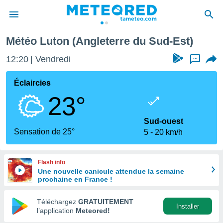
Météo Luton (Angleterre du Sud-Est)
e
ntialité
12:20
Vendredi
...
enu de
o.com
Éclaircies
o.com) a
23°
aré par
onnels
Sud-ouest
arantir
Sensation de 25°
5
20 km/h
té des
ions
. Vous
Flash info
accéder
Une nouvelle canicule attendue la semaine
e en
prochaine en France !
 les
Téléchargez
GRATUITEMENT
s :
Installer
l’application
Meteored!
r les