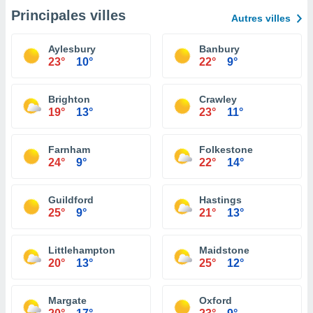
Principales villes
Autres villes
Aylesbury
Banbury
23°
10°
22°
9°
Brighton
Crawley
19°
13°
23°
11°
Farnham
Folkestone
24°
9°
22°
14°
Guildford
Hastings
25°
9°
21°
13°
Littlehampton
Maidstone
20°
13°
25°
12°
Margate
Oxford