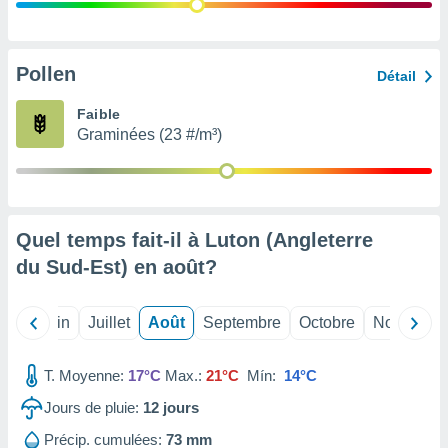
nées
lles sur
d'un
égitime,
Pollen
Détail
vous
vous
Faible
 Pour ce
Graminées (23 #/m³)
ous
etirer
ement
 opposer
Quel temps fait-il à Luton (Angleterre
ement
nées à
du Sud-Est) en
août
?
ment en
 sur «
res
» ou
Mai
Juin
Juillet
Août
Septembre
Octobre
Novembre
e
que de
kies
T. Moyenne:
17°C
Max.:
21°C
Mín:
14°C
ite web.
Jours de pluie:
12
jours
t nos
Précip. cumulées:
73 mm