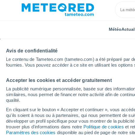
Météo
Actual
Avis de confidentialité
Le contenu de Tameteo.com (tameteo.com) a été préparé par des 
fournies. Vous pouvez accéder à ce site en utilisant les options 
Accepter les cookies et accéder gratuitement
Accueil
Royaume-Uni
Angleterre du Sud-Est
Ha
La publicité numérique personnalisée, basée sur des information
similaires, nous permet de financer notre activité afin de conti
Météo Hastings (Anglet
qualité.
En cliquant sur le bouton « Accepter et continuer », vous accéde
06:35
Lundi
qu'ils soient à nous ou à partenaires, qui nous permettent de sui
développer un profil spécifique pour vous montrer de la publicit
trouver plus d'informations dans notre
Politique de cookies
et re
Éclaircies
Paramètres des cookies
disponible au pied de page de notre si