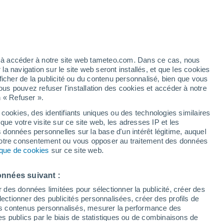
t
/h
ez à accéder à notre site web tameteo.com. Dans ce cas, nous
 navigation sur le site web seront installés, et que les cookies
ficher de la publicité ou du contenu personnalisé, bien que vous
ous pouvez refuser l'installation des cookies et accéder à notre
n « Refuser ».
!
 cookies, des identifiants uniques ou des technologies similaires
que votre visite sur ce site web, les adresses IP et les
 de couverture nuageuse
Radar de pluie
Satellites
Modèles
s données personnelles sur la base d'un intérêt légitime, auquel
 votre consentement ou vous opposer au traitement des données
tique de cookies
sur ce site web.
Jeudi
Vendredi
Samedi
Dimanche
onnées suivant :
13 Août
14 Août
15 Août
16 Août
r des données limitées pour sélectionner la publicité, créer des
sélectionner des publicités personnalisées, créer des profils de
 des contenus personnalisés, mesurer la performance des
s publics par le biais de statistiques ou de combinaisons de