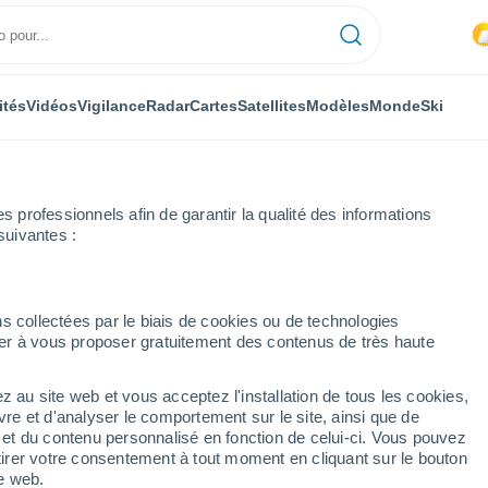
ités
Vidéos
Vigilance
Radar
Cartes
Satellites
Modèles
Monde
Ski
professionnels afin de garantir la qualité des informations
suivantes :
stings
s collectées par le biais de cookies ou de technologies
nuer à vous proposer gratuitement des contenus de très haute
erre du Sud-Est)
z au site web et vous acceptez l'installation de tous les cookies,
...
vre et d'analyser le comportement sur le site, ainsi que de
é et du contenu personnalisé en fonction de celui-ci. Vous pouvez
Heure par heure
tirer votre consentement à tout moment en cliquant sur le bouton
Ciel nuageux dans les
te web.
prochaines heures