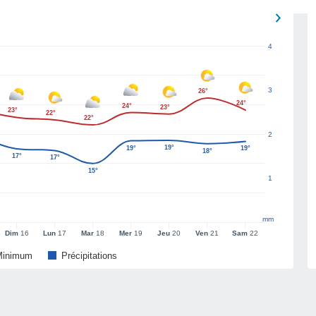
4
3
26°
24°
24°
23°
23°
22°
22°
2
19°
19°
19°
18°
17°
17°
15°
1
mm
Dim
16
Lun
17
Mar
18
Mer
19
Jeu
20
Ven
21
Sam
22
Minimum
Précipitations