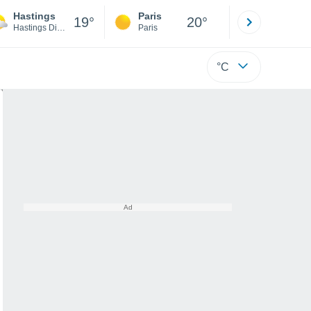
Hastings
Paris
Montpelli
19°
20°
Hastings District
Paris
Hérault
°C