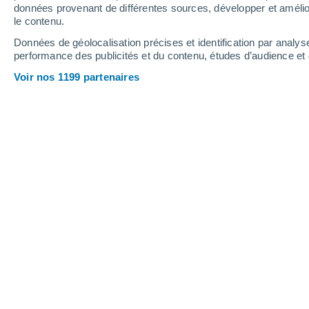
données provenant de différentes sources, développer et amélior
le contenu.
22°
/
17°
25°
/
18°
23°
/
18°
Données de géolocalisation précises et identification par analys
performance des publicités et du contenu, études d’audience e
27
-
42
km/h
22
-
31
km/h
13
23
-
37
km/h
Voir nos 1199 partenaires
Météo Hastings aujourd´hui
, 10 août
Éclaircies
19°
07:00
T. ressentie
19°
Éclaircies
20°
08:00
T. ressentie
20°
Éclaircies
21°
09:00
T. ressentie
21°
Ciel variable
23°
11:00
T. ressentie
25°