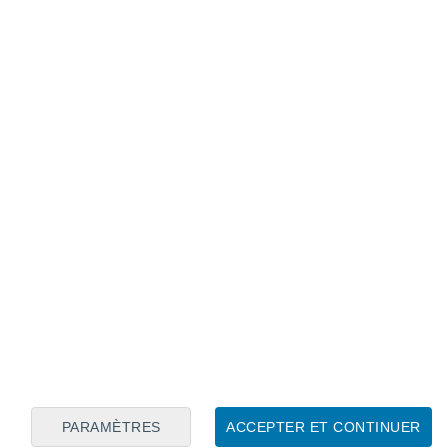
Calendrier lunaire
Lun
Mar
Mer
Jeu
Ven
Sam
Dim
10
11
12
13
14
15
16
17
18
19
20
21
22
23
PARAMÈTRES
ACCEPTER ET CONTINUER