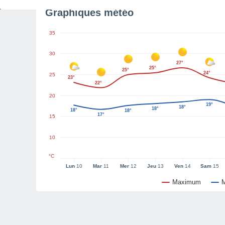
Graphiques météo
35
30
27°
25°
25°
24°
25
23°
22°
20
19°
18°
18°
18°
18°
17°
15
10
°C
Lun
10
Mar
11
Mer
12
Jeu
13
Ven
14
Sam
15
Maximum