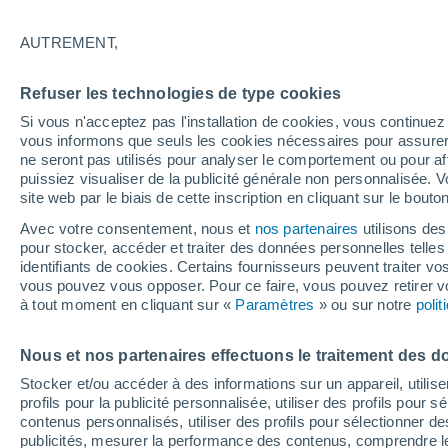
19°
AUTREMENT,
Nord-oues
Refuser les technologies de type cookies
Sensation de 19°
13
-
20 km
Si vous n'acceptez pas l'installation de cookies, vous continu
vous informons que seuls les cookies nécessaires pour assurer la
ne seront pas utilisés pour analyser le comportement ou pour af
puissiez visualiser de la publicité générale non personnalisée. V
Flash info
site web par le biais de cette inscription en cliquant sur le bouto
Vigilance orange : alerte aux orages violents 
Avec votre consentement, nous et
nos partenaires
utilisons des
pour stocker, accéder et traiter des données personnelles telles 
Météo 1 - 7 jours
Heure par heure
Actualité
Carte
identifiants de cookies. Certains fournisseurs peuvent traiter vo
vous pouvez vous opposer. Pour ce faire, vous pouvez retirer
à tout moment en cliquant sur «
Paramètres
» ou sur notre
poli
Demain
Mercredi
Aujourd´hui
Nous et nos partenaires effectuons le traitement des d
11 Août
12 Août
10 Août
Stocker et/ou accéder à des informations sur un appareil, utilise
profils pour la publicité personnalisée, utiliser des profils pour 
contenus personnalisés, utiliser des profils pour sélectionner
publicités, mesurer la performance des contenus, comprendre le