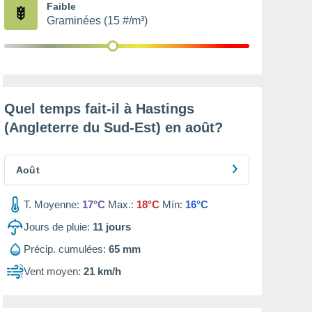
Faible
Graminées (15 #/m³)
Quel temps fait-il à Hastings
(Angleterre du Sud-Est) en
août
?
Août
T. Moyenne:
17°C
Max.:
18°C
Mín:
16°C
Jours de pluie:
11
jours
Précip. cumulées:
65 mm
Vent moyen:
21 km/h