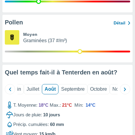
nées
lles sur
d'un
égitime,
Pollen
Détail
vous
vous
Moyen
 Pour ce
Graminées (37 #/m³)
ous
etirer
ement
 opposer
Quel temps fait-il à Tenterden en
août
?
ement
nées à
ment en
Mai
Juin
Juillet
Août
Septembre
Octobre
Novembre
 sur «
res
» ou
e
T. Moyenne:
18°C
Max.:
21°C
Mín:
14°C
que de
kies
Jours de pluie:
10
jours
ite web.
Précip. cumulées:
60 mm
t nos
Vent moyen:
15 km/h