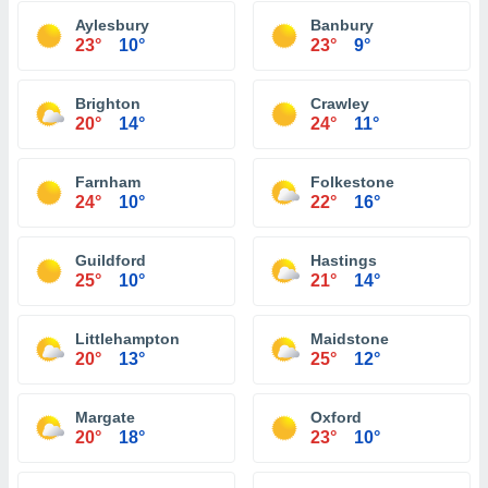
Aylesbury
Banbury
23°
10°
23°
9°
Brighton
Crawley
20°
14°
24°
11°
Farnham
Folkestone
24°
10°
22°
16°
Guildford
Hastings
25°
10°
21°
14°
Littlehampton
Maidstone
20°
13°
25°
12°
Margate
Oxford
20°
18°
23°
10°