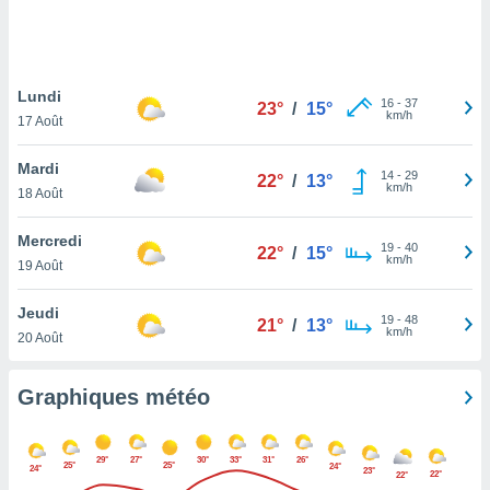
logies
e
s
Lundi
tez pas
16
-
37
23°
/
15°
km/h
ation de
17 Août
, vous
z à
Mardi
14
-
29
22°
/
13°
à notre
km/h
18 Août
.com.
Mercredi
 cas,
19
-
40
22°
/
15°
km/h
us
19 Août
ns que
s
Jeudi
19
-
48
21°
/
13°
km/h
20 Août
ires
urer la
on sur le
Graphiques météo
 seront
, et que
ies ne
29°
27°
30°
33°
31°
26°
25°
25°
24°
24°
as
23°
22°
22°