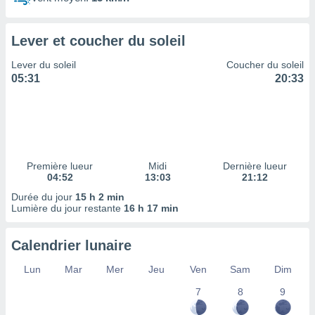
ires
ons le
ent des
Lever et coucher du soleil
es
 :
Lever du soleil
Coucher du soleil
et/ou
05:31
20:33
 à des
ions sur
eil,
des
limitées
Première lueur
Midi
Dernière lueur
nner la
04:52
13:03
21:12
, créer
ils pour
Durée du jour
15 h 2 min
ité
Lumière du jour restante
16 h 17 min
lisée,
des
Calendrier lunaire
our
nner des
Lun
Mar
Mer
Jeu
Ven
Sam
Dim
és
lisées,
7
8
9
s profils
enus