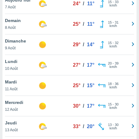
n «
15
-
33
24°
/
11°
km/h
7 Août
 et
r »,
cédez au
Demain
15
-
31
25°
/
11°
 et vous
km/h
8 Août
z
ation de
Dimanche
15
-
32
29°
/
14°
km/h
9 Août
qu'ils
 nous ou
aires,
Lundi
20
-
39
27°
/
17°
km/h
10 Août
nt de
t
Mardi
18
-
36
er le
25°
/
15°
km/h
11 Août
ement
te, ainsi
Mercredi
15
-
30
30°
/
17°
km/h
per un
12 Août
écifique
us
Jeudi
13
-
30
de la
33°
/
20°
km/h
13 Août
 et du