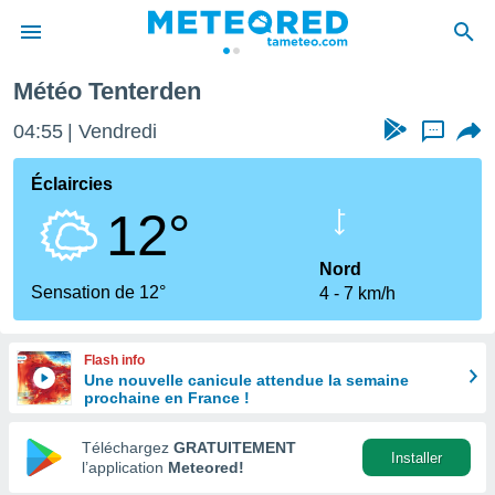
Météo Tenterden
e
ntialité
04:55
Vendredi
...
enu de
o.com
Éclaircies
o.com) a
12°
aré par
onnels
Nord
arantir
Sensation de 12°
4
7 km/h
té des
ions
. Vous
Flash info
accéder
Une nouvelle canicule attendue la semaine
e en
prochaine en France !
 les
Téléchargez
GRATUITEMENT
s :
Installer
l’application
Meteored!
r les