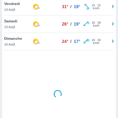
Vendredi
lisé en
15
-
32
31°
/
19°
km/h
 de
14 Août
. Vous
rouver
Samedi
18
-
38
26°
/
19°
km/h
15 Août
ations
re
Dimanche
que de
19
-
39
24°
/
17°
km/h
kies
16 Août
r votre
ement à
ment en
sur le
res des
kies
le au
page de
te web.
MENT,
 les