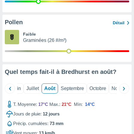
nées
lles sur
d'un
égitime,
Pollen
Détail
vous
vous
Faible
 Pour ce
Graminées (26 #/m³)
ous
etirer
ement
 opposer
Quel temps fait-il à Bredhurst en
août
?
ement
nées à
ment en
Mai
Juin
Juillet
Août
Septembre
Octobre
Novembre
 sur «
res
» ou
e
T. Moyenne:
17°C
Max.:
21°C
Mín:
14°C
que de
kies
Jours de pluie:
12
jours
ite web.
Précip. cumulées:
73 mm
t nos
Vent moyen:
13 km/h