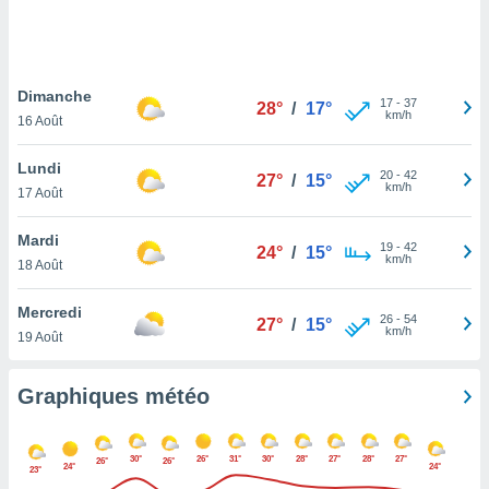
logies
e
s
Dimanche
tez pas
17
-
37
28°
/
17°
km/h
ation de
16 Août
, vous
z à
Lundi
20
-
42
27°
/
15°
à notre
km/h
17 Août
.com.
Mardi
 cas,
19
-
42
24°
/
15°
km/h
us
18 Août
ns que
s
Mercredi
26
-
54
27°
/
15°
km/h
19 Août
ires
urer la
on sur le
Graphiques météo
 seront
, et que
ies ne
30°
26°
31°
30°
28°
27°
28°
27°
26°
26°
24°
24°
as
23°