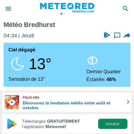
Météo Bredhurst
e
ntialité
04:34
Jeudi
...
enu de
o.com
Ciel dégagé
o.com) a
13°
aré par
onnels
Dernier Quartier
arantir
Sensation de 13°
Éclairée:
46%
té des
ions
. Vous
Flash info
accéder
Découvrez la tendance météo entre août et
e en
octobre
 les
Téléchargez
GRATUITEMENT
s :
Installer
l’application
Meteored!
r les