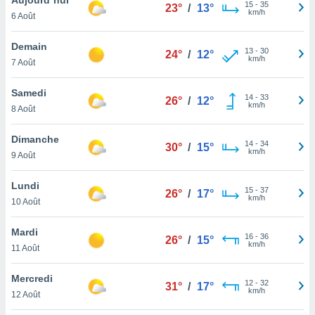
n «
15
-
35
23°
/
13°
km/h
6 Août
 et
r »,
cédez au
Demain
13
-
30
24°
/
12°
 et vous
km/h
7 Août
z
ation de
Samedi
14
-
33
26°
/
12°
km/h
8 Août
qu'ils
 nous ou
aires,
Dimanche
14
-
34
30°
/
15°
km/h
9 Août
nt de
t
Lundi
15
-
37
er le
26°
/
17°
km/h
10 Août
ement
te, ainsi
Mardi
16
-
36
26°
/
15°
km/h
per un
11 Août
écifique
us
Mercredi
12
-
32
de la
31°
/
17°
km/h
12 Août
 et du