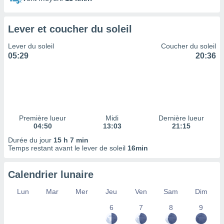
ires
ons le
ent des
Lever et coucher du soleil
es
 :
Lever du soleil
Coucher du soleil
et/ou
05:29
20:36
 à des
ions sur
eil,
des
limitées
Première lueur
Midi
Dernière lueur
nner la
04:50
13:03
21:15
, créer
ils pour
Durée du jour
15 h 7 min
ité
Temps restant avant le lever de soleil
16min
lisée,
des
Calendrier lunaire
our
nner des
Lun
Mar
Mer
Jeu
Ven
Sam
Dim
és
lisées,
6
7
8
9
s profils
enus