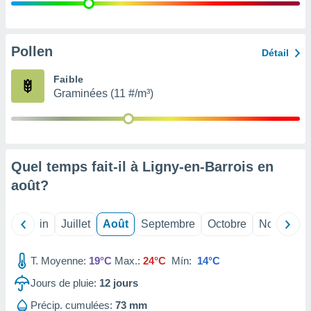
nées
lles sur
d'un
égitime,
Pollen
Détail
vous
vous
Faible
 Pour ce
Graminées (11 #/m³)
ous
etirer
ement
 opposer
Quel temps fait-il à Ligny-en-Barrois en
ement
nées à
août
?
ment en
 sur «
res
» ou
Mai
Juin
Juillet
Août
Septembre
Octobre
Novembre
e
que de
kies
T. Moyenne:
19°C
Max.:
24°C
Mín:
14°C
ite web.
Jours de pluie:
12
jours
t nos
Précip. cumulées:
73 mm