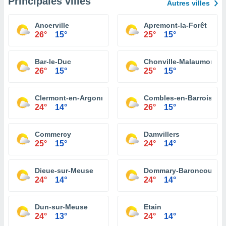
Principales villes
Autres villes
Ancerville
Apremont-la-Forêt
26°
15°
25°
15°
Bar-le-Duc
Chonville-Malaumont
26°
15°
25°
15°
Clermont-en-Argonne
Combles-en-Barrois
24°
14°
26°
15°
Commercy
Damvillers
25°
15°
24°
14°
Dieue-sur-Meuse
Dommary-Baroncourt
24°
14°
24°
14°
Dun-sur-Meuse
Etain
24°
13°
24°
14°