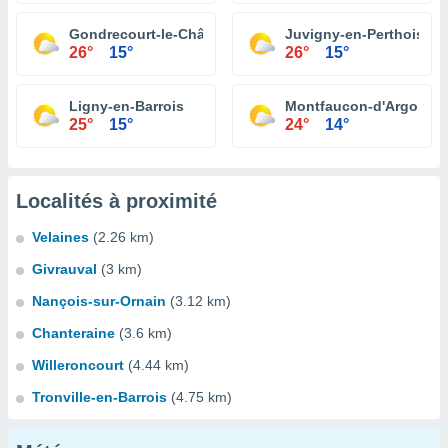
Gondrecourt-le-Château
Juvigny-en-Perthois
26°
15°
26°
15°
Ligny-en-Barrois
Montfaucon-d'Argonne
25°
15°
24°
14°
Localités à proximité
Velaines
(2.26 km)
Givrauval
(3 km)
Nançois-sur-Ornain
(3.12 km)
Chanteraine
(3.6 km)
Willeroncourt
(4.44 km)
Tronville-en-Barrois
(4.75 km)