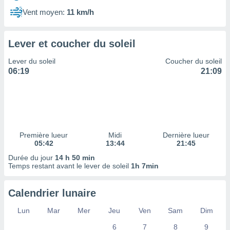
ires
ons le
Vent moyen:
11 km/h
ent des
es
 :
Lever et coucher du soleil
et/ou
Lever du soleil
Coucher du soleil
 à des
06:19
21:09
ions sur
eil,
des
limitées
nner la
, créer
Première lueur
Midi
Dernière lueur
ils pour
05:42
13:44
21:45
ité
Durée du jour
14 h 50 min
lisée,
Temps restant avant le lever de soleil
1h 7min
des
our
nner des
Calendrier lunaire
és
lisées,
Lun
Mar
Mer
Jeu
Ven
Sam
Dim
s profils
6
7
8
9
enus