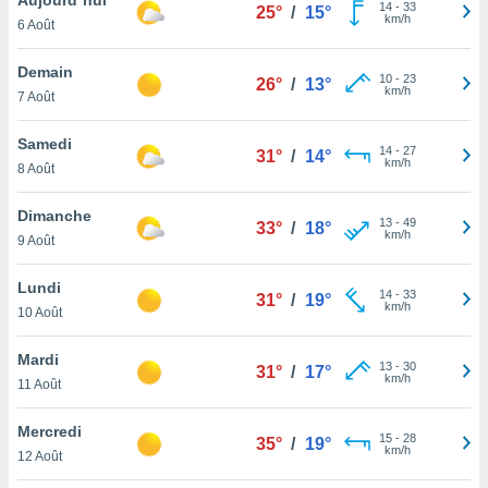
n «
14
-
33
25°
/
15°
km/h
6 Août
 et
r »,
cédez au
Demain
10
-
23
26°
/
13°
 et vous
km/h
7 Août
z
ation de
Samedi
14
-
27
31°
/
14°
km/h
8 Août
qu'ils
 nous ou
aires,
Dimanche
13
-
49
33°
/
18°
km/h
9 Août
nt de
t
Lundi
14
-
33
er le
31°
/
19°
km/h
10 Août
ement
te, ainsi
Mardi
13
-
30
31°
/
17°
km/h
per un
11 Août
écifique
us
Mercredi
15
-
28
de la
35°
/
19°
km/h
12 Août
 et du