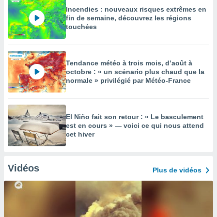
Incendies : nouveaux risques extrêmes en
fin de semaine, découvrez les régions
touchées
Tendance météo à trois mois, d’août à
octobre : « un scénario plus chaud que la
normale » privilégié par Météo-France
El Niño fait son retour : « Le basculement
est en cours » — voici ce qui nous attend
cet hiver
Vidéos
Plus de vidéos