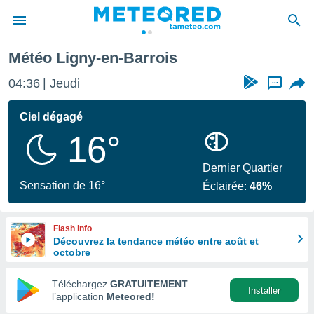
Météo Ligny-en-Barrois
e
ntialité
04:36
Jeudi
...
enu de
o.com
Ciel dégagé
o.com) a
16°
aré par
onnels
Dernier Quartier
arantir
Sensation de 16°
Éclairée:
46%
té des
ions
. Vous
Flash info
accéder
Découvrez la tendance météo entre août et
e en
octobre
 les
Téléchargez
GRATUITEMENT
s :
Installer
l’application
Meteored!
r les