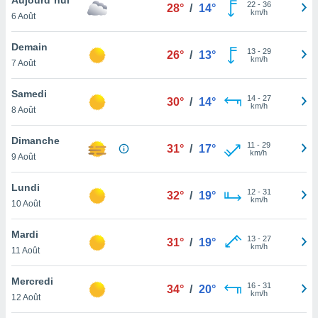
n «
22
-
36
28°
/
14°
km/h
6 Août
 et
r »,
cédez au
Demain
13
-
29
26°
/
13°
 et vous
km/h
7 Août
z
ation de
Samedi
14
-
27
30°
/
14°
km/h
8 Août
qu'ils
 nous ou
aires,
Dimanche
11
-
29
31°
/
17°
km/h
9 Août
nt de
t
Lundi
12
-
31
er le
32°
/
19°
km/h
10 Août
ement
te, ainsi
Mardi
13
-
27
31°
/
19°
km/h
per un
11 Août
écifique
us
Mercredi
16
-
31
de la
34°
/
20°
km/h
12 Août
 et du