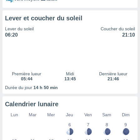
ires
ons le
ent des
Lever et coucher du soleil
es
 :
Lever du soleil
Coucher du soleil
et/ou
06:20
21:10
 à des
ions sur
eil,
des
limitées
Première lueur
Midi
Dernière lueur
nner la
05:44
13:45
21:46
, créer
ils pour
Durée du jour
14 h 50 min
ité
lisée,
Calendrier lunaire
des
our
Lun
Mar
Mer
Jeu
Ven
Sam
Dim
nner des
és
6
7
8
9
lisées,
s profils
enus