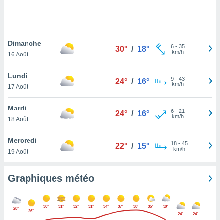
logies
e
s
Dimanche
tez pas
6
-
35
30°
/
18°
km/h
ation de
16 Août
, vous
z à
Lundi
9
-
43
24°
/
16°
à notre
km/h
17 Août
.com.
Mardi
 cas,
6
-
21
24°
/
16°
km/h
us
18 Août
ns que
s
Mercredi
18
-
45
22°
/
15°
km/h
19 Août
ires
urer la
on sur le
Graphiques météo
 seront
, et que
ies ne
30°
31°
32°
31°
34°
37°
38°
35°
30°
28°
as
26°
24°
24°