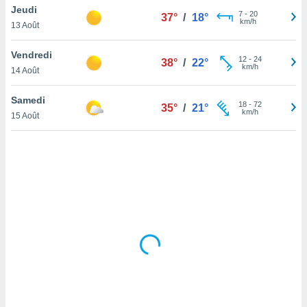
Jeudi
lisé en
7
-
20
37°
/
18°
km/h
 de
13 Août
. Vous
rouver
Vendredi
12
-
24
38°
/
22°
km/h
14 Août
ations
re
Samedi
que de
18
-
72
35°
/
21°
km/h
kies
15 Août
r votre
ement à
ment en
sur le
res des
kies
le au
page de
te web.
MENT,
 les