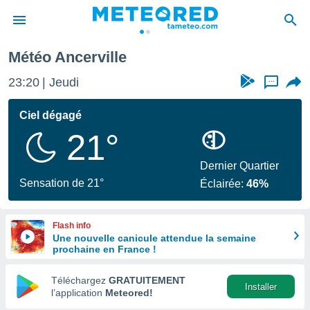
Météo Ancerville
e
ntialité
23:20
Jeudi
...
enu de
o.com
Ciel dégagé
o.com) a
21°
aré par
onnels
Dernier Quartier
arantir
Sensation de 21°
Éclairée:
46%
té des
ions
. Vous
Flash info
accéder
Une nouvelle canicule attendue la semaine
e en
prochaine en France !
 les
Téléchargez
GRATUITEMENT
s :
Installer
l’application
Meteored!
r les