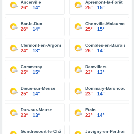
Ancerville
Apremont-la-Forêt
26°
14°
25°
15°
Bar-le-Duc
Chonville-Malaumont
26°
14°
25°
15°
Clermont-en-Argonne
Combles-en-Barrois
24°
13°
26°
14°
Commercy
Damvillers
25°
15°
23°
13°
Dieue-sur-Meuse
Dommary-Baroncourt
25°
14°
23°
14°
Dun-sur-Meuse
Etain
23°
13°
23°
14°
Gondrecourt-le-Château
Juvigny-en-Perthois