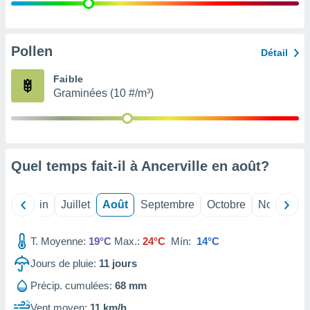
nées
lles sur
d'un
égitime,
Pollen
Détail
vous
vous
Faible
 Pour ce
Graminées (10 #/m³)
ous
etirer
ement
 opposer
Quel temps fait-il à Ancerville en
août
?
ement
nées à
ment en
Mai
Juin
Juillet
Août
Septembre
Octobre
Novembre
 sur «
res
» ou
e
T. Moyenne:
19°C
Max.:
24°C
Mín:
14°C
que de
kies
Jours de pluie:
11
jours
ite web.
Précip. cumulées:
68 mm
t nos
Vent moyen:
11 km/h