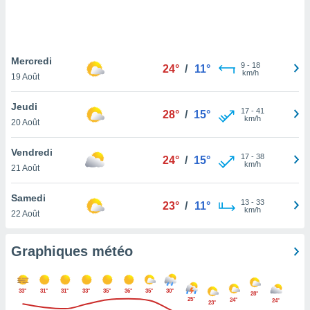
logies
e
s
Mercredi
tez pas
9
-
18
24°
/
11°
km/h
ation de
19 Août
, vous
z à
Jeudi
17
-
41
28°
/
15°
à notre
km/h
20 Août
.com.
Vendredi
 cas,
17
-
38
24°
/
15°
km/h
us
21 Août
ns que
s
Samedi
13
-
33
23°
/
11°
km/h
22 Août
ires
urer la
on sur le
Graphiques météo
 seront
, et que
ies ne
33°
31°
31°
33°
35°
36°
35°
30°
28°
as
25°
24°
24°
23°