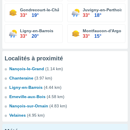
Gondrecourt-le-Château
Juvigny-en-Perthois
33°
19°
33°
18°
Ligny-en-Barrois
Montfaucon-d'Argonne
33°
20°
33°
15°
Localités à proximité
Nançois-le-Grand
(1.14 km)
Chanteraine
(3.97 km)
Ligny-en-Barrois
(4.44 km)
Erneville-aux-Bois
(4.58 km)
Nançois-sur-Ornain
(4.83 km)
Velaines
(4.95 km)