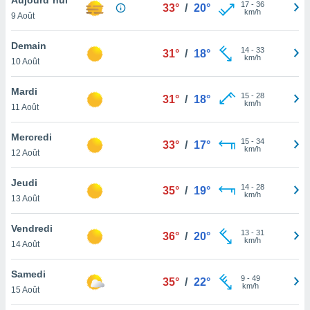
n «
17
-
36
33°
/
20°
km/h
9 Août
 et
r »,
cédez au
Demain
14
-
33
31°
/
18°
 et vous
km/h
10 Août
z
ation de
Mardi
15
-
28
31°
/
18°
km/h
11 Août
qu'ils
 nous ou
aires,
Mercredi
15
-
34
33°
/
17°
km/h
12 Août
nt de
t
Jeudi
14
-
28
er le
35°
/
19°
km/h
13 Août
ement
te, ainsi
Vendredi
13
-
31
36°
/
20°
km/h
per un
14 Août
écifique
us
Samedi
9
-
49
de la
35°
/
22°
km/h
15 Août
 et du