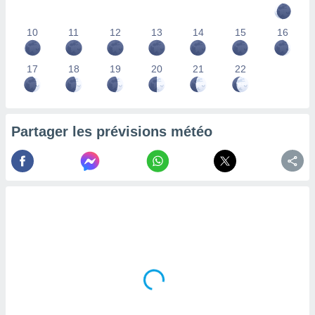
lisés,
des
10
11
12
13
14
15
16
our
nner des
s
17
18
19
20
21
22
lisés,
la
ance des
s,
Partager les prévisions météo
la
ance des
s,
dre les
par le
ques ou
inaisons
ées
nt de
tes
,
er et
r les