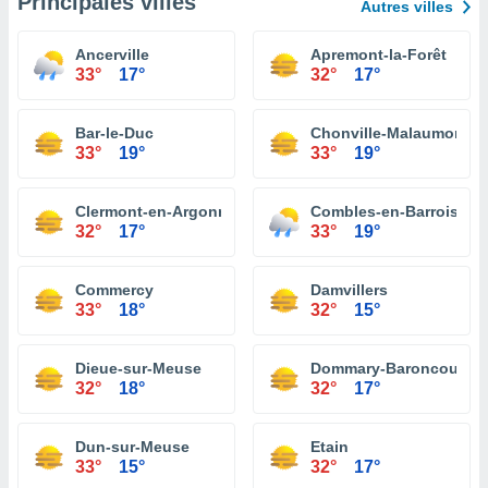
Principales villes
Autres villes
Ancerville
Apremont-la-Forêt
33°
17°
32°
17°
Bar-le-Duc
Chonville-Malaumont
33°
19°
33°
19°
Clermont-en-Argonne
Combles-en-Barrois
32°
17°
33°
19°
Commercy
Damvillers
33°
18°
32°
15°
Dieue-sur-Meuse
Dommary-Baroncourt
32°
18°
32°
17°
Dun-sur-Meuse
Etain
33°
15°
32°
17°