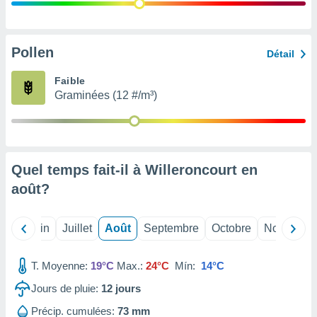
nées
lles sur
d'un
égitime,
Pollen
Détail
vous
vous
Faible
 Pour ce
Graminées (12 #/m³)
ous
etirer
ement
 opposer
Quel temps fait-il à Willeroncourt en
ement
nées à
août
?
ment en
 sur «
res
» ou
Mai
Juin
Juillet
Août
Septembre
Octobre
Novembre
e
que de
kies
T. Moyenne:
19°C
Max.:
24°C
Mín:
14°C
ite web.
Jours de pluie:
12
jours
t nos
Précip. cumulées:
73 mm