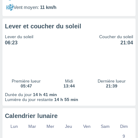
ires
ons le
Vent moyen:
11 km/h
ent des
es
 :
Lever et coucher du soleil
et/ou
Lever du soleil
Coucher du soleil
 à des
06:23
21:04
ions sur
eil,
des
limitées
nner la
, créer
Première lueur
Midi
Dernière lueur
ils pour
05:47
13:44
21:39
ité
Durée du jour
14 h 41 min
lisée,
Lumière du jour restante
14 h 55 min
des
our
nner des
Calendrier lunaire
és
lisées,
Lun
Mar
Mer
Jeu
Ven
Sam
Dim
s profils
9
enus