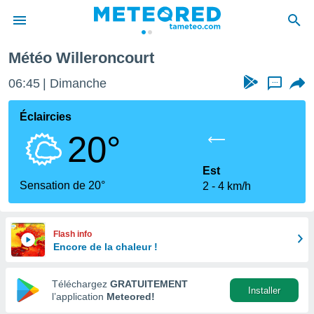
Météo Willeroncourt
e
ntialité
06:45
Dimanche
...
enu de
o.com
Éclaircies
o.com) a
20°
aré par
onnels
Est
arantir
Sensation de 20°
2
4 km/h
té des
ions
. Vous
accéder
Flash info
e en
Encore de la chaleur !
 les
Téléchargez
GRATUITEMENT
s :
Installer
l’application
Meteored!
r les