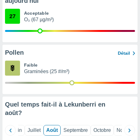
aujourd'hui
nées
lles sur
Acceptable
d'un
27
O₃ (67 µg/m³)
égitime,
vous
vous
 Pour ce
ous
etirer
Pollen
Détail
ement
Faible
 opposer
Graminées (25 #/m³)
ement
nées à
ment en
 sur «
res
» ou
Quel temps fait-il à Lekunberri en
e
que de
août
?
kies
ite web.
Mai
Juin
Juillet
Août
Septembre
Octobre
Novembre
t nos