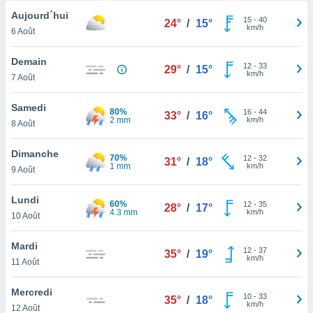
n «
Aujourd´hui
 et
15
-
40
24°
/
15°
km/h
r »,
6 Août
cédez au
 et vous
Demain
12
-
33
29°
/
15°
z
km/h
7 Août
ation de
Samedi
qu'ils
80%
16
-
44
33°
/
16°
2 mm
km/h
8 Août
 nous ou
aires,
Dimanche
70%
12
-
32
31°
/
18°
nt de
1 mm
km/h
9 Août
t
er le
Lundi
ement
60%
12
-
35
28°
/
17°
4.3 mm
km/h
10 Août
te, ainsi
per un
Mardi
12
-
37
35°
/
19°
écifique
km/h
11 Août
us
de la
Mercredi
 et du
10
-
33
35°
/
18°
km/h
12 Août