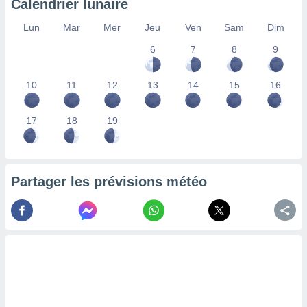
Calendrier lunaire
lisés,
des
Lun
Mar
Mer
Jeu
Ven
Sam
Dim
our
6
7
8
9
nner des
s
lisés,
10
11
12
13
14
15
16
la
ance des
s,
17
18
19
la
ance des
s,
dre les
Partager les prévisions météo
par le
ques ou
inaisons
ées
nt de
tes
,
er et
r les