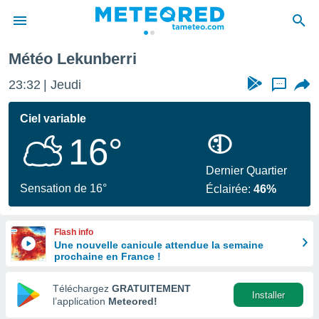
Météo Lekunberri
e
ntialité
23:32
Jeudi
...
enu de
o.com
Ciel variable
o.com) a
16°
aré par
onnels
Dernier Quartier
arantir
Sensation de 16°
Éclairée:
46%
té des
ions
. Vous
Flash info
accéder
Une nouvelle canicule attendue la semaine
e en
prochaine en France !
 les
Téléchargez
GRATUITEMENT
s :
Installer
l’application
Meteored!
r les