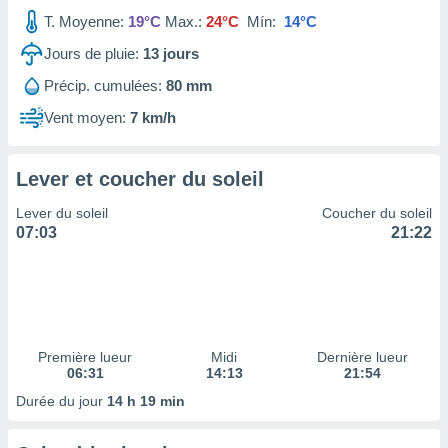
ires
ons le
T. Moyenne:
19°C
Max.:
24°C
Mín:
14°C
ent des
Jours de pluie:
13
jours
es
 :
Précip. cumulées:
80 mm
et/ou
Vent moyen:
7 km/h
 à des
ions sur
eil,
Lever et coucher du soleil
des
limitées
Lever du soleil
Coucher du soleil
07:03
21:22
nner la
, créer
ils pour
ité
lisée,
des
our
Première lueur
Midi
Dernière lueur
nner des
06:31
14:13
21:54
és
Durée du jour
14 h 19 min
lisées,
s profils
enus