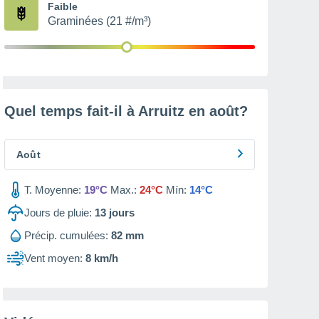
Faible
Graminées (21 #/m³)
Quel temps fait-il à Arruitz en
août
?
Août
T. Moyenne:
19°C
Max.:
24°C
Mín:
14°C
Jours de pluie:
13
jours
Précip. cumulées:
82 mm
Vent moyen:
8 km/h