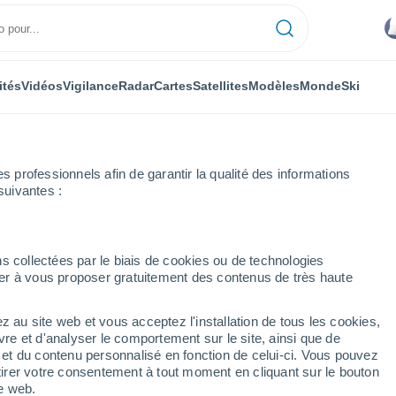
ités
Vidéos
Vigilance
Radar
Cartes
Satellites
Modèles
Monde
Ski
professionnels afin de garantir la qualité des informations
suivantes :
s collectées par le biais de cookies ou de technologies
nuer à vous proposer gratuitement des contenus de très haute
z au site web et vous acceptez l'installation de tous les cookies,
...
vre et d'analyser le comportement sur le site, ainsi que de
é et du contenu personnalisé en fonction de celui-ci. Vous pouvez
Heure par heure
tirer votre consentement à tout moment en cliquant sur le bouton
Intervalles nuageux dans les
te web.
prochaines heures