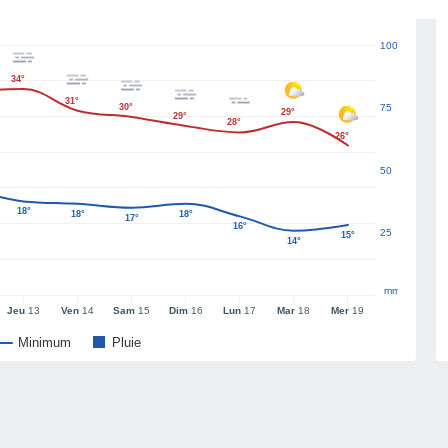
100
34°
31°
30°
75
29°
29°
28°
26°
50
18°
18°
18°
17°
16°
25
15°
14°
mm
Jeu
13
Ven
14
Sam
15
Dim
16
Lun
17
Mar
18
Mer
19
Minimum
Pluie