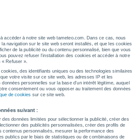
Risque d'orages
Ce week-end
artier
5%
ez à accéder à notre site web tameteo.com. Dans ce cas, nous
 navigation sur le site web seront installés, et que les cookies
ficher de la publicité ou du contenu personnalisé, bien que vous
ous pouvez refuser l'installation des cookies et accéder à notre
n « Refuser ».
de
 cookies, des identifiants uniques ou des technologies similaires
que votre visite sur ce site web, les adresses IP et les
 de couverture nuageuse
Radar de pluie
Satellites
Modèles
s données personnelles sur la base d'un intérêt légitime, auquel
 votre consentement ou vous opposer au traitement des données
tique de cookies
sur ce site web.
Lundi
Mardi
Mercredi
Jeudi
onnées suivant :
10 Août
11 Août
12 Août
13 Août
r des données limitées pour sélectionner la publicité, créer des
sélectionner des publicités personnalisées, créer des profils de
 des contenus personnalisés, mesurer la performance des
s publics par le biais de statistiques ou de combinaisons de
70%