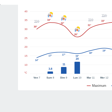
Graphiques météo
40
35
34°
33°
32°
31°
30°
30
26°
25
20
19°
18°
17°
15
17°
16°
20
14°
11
10
3.8
°C
Ven
7
Sam
8
Dim
9
Lun
10
Mar
11
Mer
12
Maximum