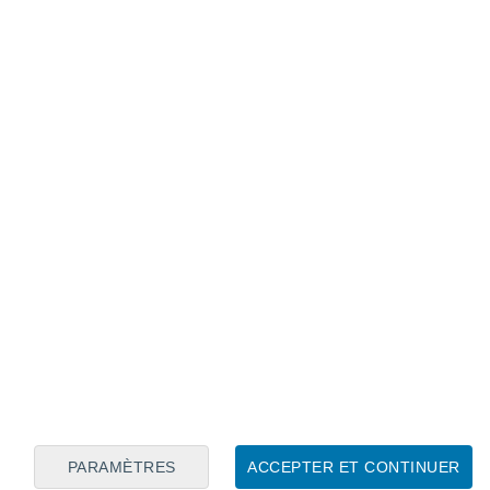
Calendrier lunaire
Lun
Mar
Mer
Jeu
Ven
Sam
Dim
7
8
9
10
11
12
13
14
15
16
17
18
19
20
PARAMÈTRES
ACCEPTER ET CONTINUER