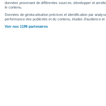
3.8 mm
11 mm
données provenant de différentes sources, développer et amélior
le contenu.
34°
/
17°
32°
/
17°
30°
/
14°
Données de géolocalisation précises et identification par analys
performance des publicités et du contenu, études d’audience e
13
-
35
km/h
13
-
38
km/h
12
13
-
35
km/h
Voir nos 1199 partenaires
Météo Arruitz aujourd´hui
, 7 août
Ensoleillé
29°
17:00
T. ressentie
29°
Ensoleillé
28°
18:00
T. ressentie
29°
Ensoleillé
26°
19:00
T. ressentie
27°
Ensoleillé
25°
20:00
T. ressentie
26°