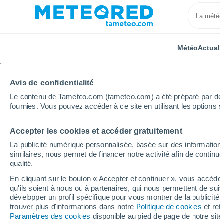
Météo
Actual
Avis de confidentialité
Le contenu de Tameteo.com (tameteo.com) a été préparé par des 
fournies. Vous pouvez accéder à ce site en utilisant les options 
Accepter les cookies et accéder gratuitement
Accueil
Espagne
Navarre
Arruitz
La publicité numérique personnalisée, basée sur des information
similaires, nous permet de financer notre activité afin de conti
Météo Arruitz
qualité.
En cliquant sur le bouton « Accepter et continuer », vous accéde
22:06
Vendredi
qu'ils soient à nous ou à partenaires, qui nous permettent de sui
développer un profil spécifique pour vous montrer de la publicit
trouver plus d'informations dans notre
Politique de cookies
et re
Ciel dégagé
Paramètres des cookies
disponible au pied de page de notre si