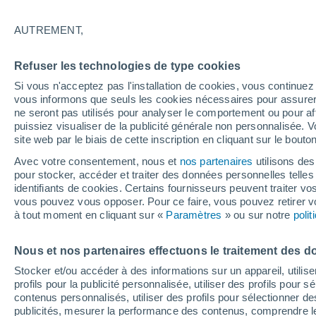
20°
AUTREMENT,
Dernier Qu
Refuser les technologies de type cookies
Éclairée:
3
Sensation de 20°
Si vous n'acceptez pas l'installation de cookies, vous continu
vous informons que seuls les cookies nécessaires pour assurer la
ne seront pas utilisés pour analyser le comportement ou pour af
puissiez visualiser de la publicité générale non personnalisée. V
Actualité
site web par le biais de cette inscription en cliquant sur le bouto
Le réchauffement climatique modifie le goût 
nos aliments
Avec votre consentement, nous et
nos partenaires
utilisons des
pour stocker, accéder et traiter des données personnelles telles 
Météo 1 - 7 jours
Heure par heure
Actualité
Carte
identifiants de cookies. Certains fournisseurs peuvent traiter vo
vous pouvez vous opposer. Pour ce faire, vous pouvez retirer
à tout moment en cliquant sur «
Paramètres
» ou sur notre
poli
Demain
Dimanche
Aujourd´hui
Nous et nos partenaires effectuons le traitement des d
8 Août
9 Août
7 Août
Stocker et/ou accéder à des informations sur un appareil, utilise
profils pour la publicité personnalisée, utiliser des profils pour 
contenus personnalisés, utiliser des profils pour sélectionner
publicités, mesurer la performance des contenus, comprendre le
80%
80%