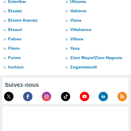
Esteribar
Ultzama
n «
 et
Etxalar
Valtierra
r »,
cédez au
Etxarri-Aranatz
Viana
 et vous
Etxauri
Villafranca
z
ation de
Falces
Villava
qu'ils
Fitero
Yesa
 nous ou
aires,
Funes
Zizur Mayor/Zizur Nagusia
Irurtzun
Zugarramurdi
nt de
t
er le
Suivez-nous
ement
te, ainsi
per un
écifique
us
de la
 et du