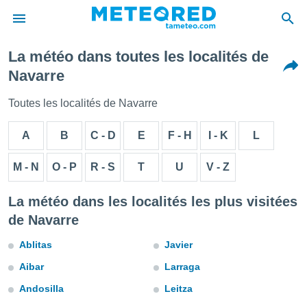
La météo dans toutes les localités de
e
Navarre
ntialité
enu de
Toutes les localités de Navarre
o.com
o.com) a
A
B
C - D
E
F - H
I - K
L
aré par
onnels
M - N
O - P
R - S
T
U
V - Z
arantir
té des
La météo dans les localités les plus visitées
ions
. Vous
de Navarre
accéder
e en
Ablitas
Javier
 les
Aibar
Larraga
s :
Andosilla
Leitza
r les