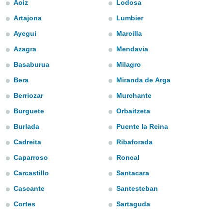
Aoiz
Lodosa
s et
r
Artajona
Lumbier
tement
Ayegui
Marcilla
cité
ue
Azagra
Mendavia
lisée,
ACCEPTER
Basaburua
Milagro
ur des
ET
ions
Bera
Miranda de Arga
CONTINUER
es par le
 cookies
Berriozar
Murchante
PARAMÈTRES
Burguete
Orbaitzeta
gies
es, nous
Burlada
Puente la Reina
de
 notre
Cadreita
Ribaforada
afin de
Caparroso
Roncal
r à vous
r
Carcastillo
Santacara
ment des
 de très
Cascante
Santesteban
alité.
Cortes
Sartaguda
ant sur