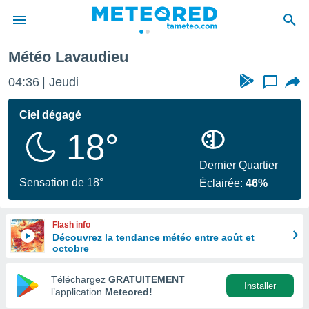
Météo Lavaudieu
e
ntialité
04:36
Jeudi
...
enu de
o.com
Ciel dégagé
o.com) a
18°
aré par
onnels
Dernier Quartier
arantir
Sensation de 18°
Éclairée:
46%
té des
ions
. Vous
Flash info
accéder
Découvrez la tendance météo entre août et
e en
octobre
 les
Téléchargez
GRATUITEMENT
s :
Installer
l’application
Meteored!
r les