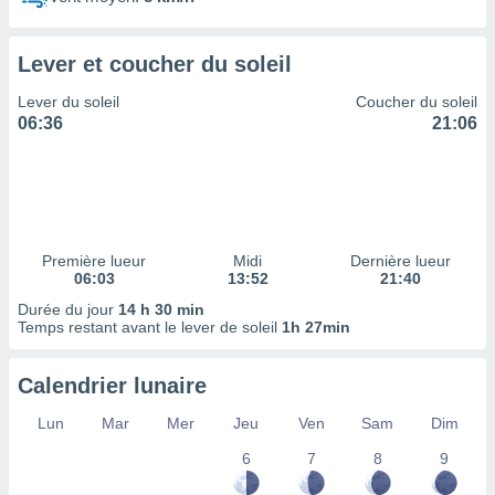
ires
ons le
ent des
Lever et coucher du soleil
es
 :
Lever du soleil
Coucher du soleil
et/ou
06:36
21:06
 à des
ions sur
eil,
des
limitées
Première lueur
Midi
Dernière lueur
nner la
06:03
13:52
21:40
, créer
ils pour
Durée du jour
14 h 30 min
ité
Temps restant avant le lever de soleil
1h 27min
lisée,
des
Calendrier lunaire
our
nner des
Lun
Mar
Mer
Jeu
Ven
Sam
Dim
és
lisées,
6
7
8
9
s profils
enus