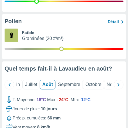
nées
lles sur
d'un
égitime,
Pollen
Détail
vous
vous
Faible
 Pour ce
Graminées (20 #/m³)
ous
etirer
ement
 opposer
Quel temps fait-il à Lavaudieu en
août
?
ement
nées à
ment en
Mai
Juin
Juillet
Août
Septembre
Octobre
Novembre
 sur «
res
» ou
e
T. Moyenne:
18°C
Max.:
24°C
Mín:
12°C
que de
kies
Jours de pluie:
10
jours
ite web.
Précip. cumulées:
66 mm
t nos
Vent moyen:
8 km/h