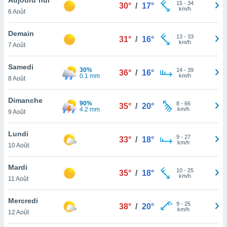
n «
15
-
34
30°
/
17°
km/h
6 Août
 et
r »,
cédez au
Demain
13
-
33
31°
/
16°
 et vous
km/h
7 Août
z
ation de
Samedi
30%
14
-
39
36°
/
16°
0.1 mm
km/h
8 Août
qu'ils
 nous ou
aires,
Dimanche
90%
8
-
66
35°
/
20°
4.2 mm
km/h
9 Août
nt de
t
Lundi
9
-
27
er le
33°
/
18°
km/h
10 Août
ement
te, ainsi
Mardi
10
-
25
35°
/
18°
km/h
per un
11 Août
écifique
us
Mercredi
9
-
25
de la
38°
/
20°
km/h
12 Août
 et du