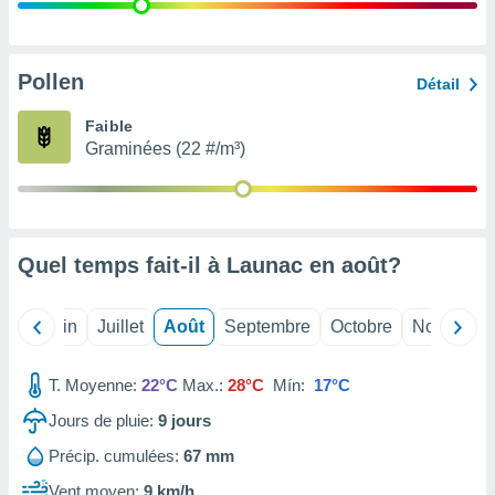
nées
lles sur
d'un
égitime,
Pollen
Détail
vous
vous
Faible
 Pour ce
Graminées (22 #/m³)
ous
etirer
ement
 opposer
Quel temps fait-il à Launac en
août
?
ement
nées à
ment en
Mai
Juin
Juillet
Août
Septembre
Octobre
Novembre
 sur «
res
» ou
e
T. Moyenne:
22°C
Max.:
28°C
Mín:
17°C
que de
kies
Jours de pluie:
9
jours
ite web.
Précip. cumulées:
67 mm
t nos
Vent moyen:
9 km/h