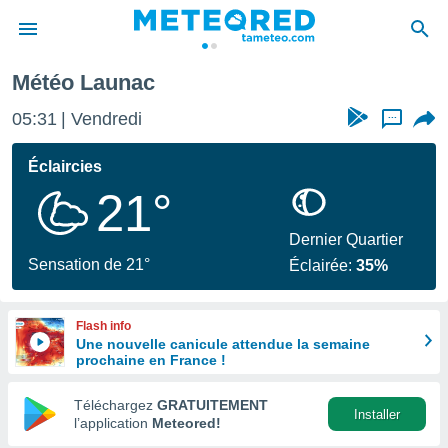
Météo Launac
e
ntialité
05:31
Vendredi
...
enu de
o.com
Éclaircies
o.com) a
21°
aré par
onnels
Dernier Quartier
arantir
Sensation de 21°
Éclairée:
35%
té des
ions
. Vous
Flash info
accéder
Une nouvelle canicule attendue la semaine
e en
prochaine en France !
 les
Téléchargez
GRATUITEMENT
s :
Installer
l’application
Meteored!
r les