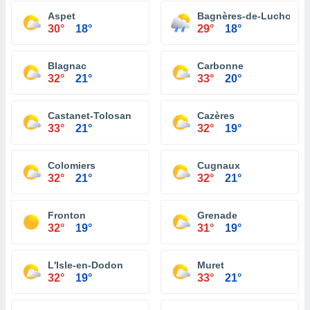
Aspet
Bagnères-de-Luchon
30°
18°
29°
18°
Blagnac
Carbonne
32°
21°
33°
20°
Castanet-Tolosan
Cazères
33°
21°
32°
19°
Colomiers
Cugnaux
32°
21°
32°
21°
Fronton
Grenade
32°
19°
31°
19°
L'Isle-en-Dodon
Muret
32°
19°
33°
21°