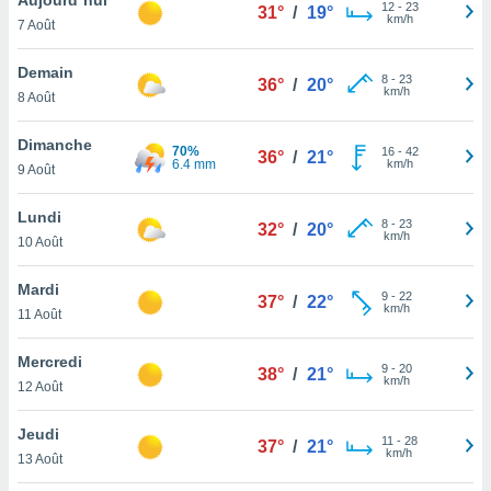
n «
12
-
23
31°
/
19°
km/h
7 Août
 et
r »,
cédez au
Demain
8
-
23
36°
/
20°
 et vous
km/h
8 Août
z
ation de
Dimanche
70%
16
-
42
36°
/
21°
6.4 mm
km/h
9 Août
qu'ils
 nous ou
aires,
Lundi
8
-
23
32°
/
20°
km/h
10 Août
nt de
t
Mardi
9
-
22
er le
37°
/
22°
km/h
11 Août
ement
te, ainsi
Mercredi
9
-
20
38°
/
21°
km/h
per un
12 Août
écifique
us
Jeudi
11
-
28
de la
37°
/
21°
km/h
13 Août
 et du