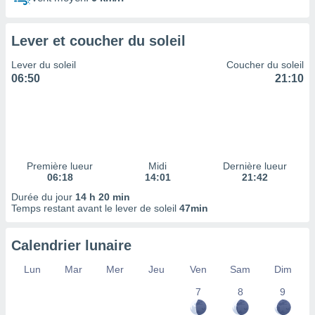
ires
ons le
ent des
Lever et coucher du soleil
es
 :
Lever du soleil
Coucher du soleil
et/ou
06:50
21:10
 à des
ions sur
eil,
des
limitées
Première lueur
Midi
Dernière lueur
nner la
06:18
14:01
21:42
, créer
ils pour
Durée du jour
14 h 20 min
ité
Temps restant avant le lever de soleil
47min
lisée,
des
Calendrier lunaire
our
nner des
Lun
Mar
Mer
Jeu
Ven
Sam
Dim
és
lisées,
7
8
9
s profils
enus